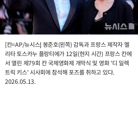
[칸=AP/뉴시스] 봉준호(왼쪽) 감독과 프랑스 제작자 멜
리타 토스카누 플랑티에가 12일(현지 시간) 프랑스 칸에
서 열린 제79회 칸 국제영화제 개막식 및 영화 '디 일렉
트릭 키스' 시사회에 참석해 포즈를 취하고 있다.
2026.05.13.