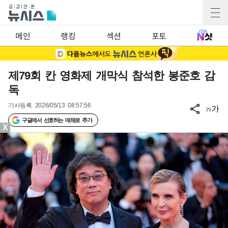
메인
랭킹
섹션
포토
제79회 칸 영화제 개막식 참석한 봉준호 감
독
기사등록
2026/05/13 08:57:56
가
가
구글에서 선호하는 매체로 추가
X