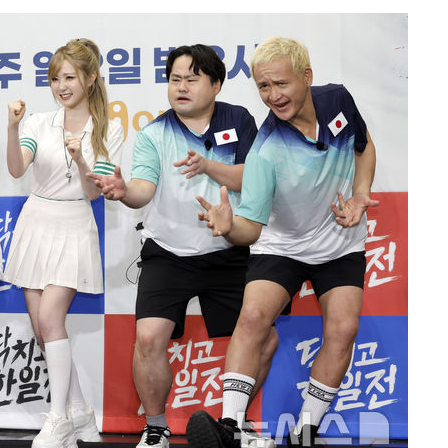
속[다음주
다"
려 죄송"
서미화·한
1위… 정청
2.08%·
해 뛸 것"
리
일날씨]
원해 아틀레