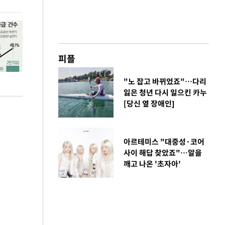
피플
"노 잡고 바뀌었죠"…다리
잃은 청년 다시 일으킨 카누
[당신 옆 장애인]
아르테미스 "대중성·코어
사이 해답 찾았죠"…알을
깨고 나온 '초자아'