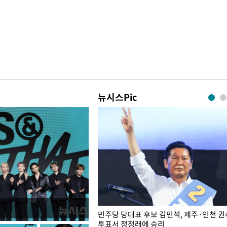
뉴시스Pic
슨 일이? [뉴시스국회토pic]
민주당 당대표 후보 김민석, 제주·인천 
투표서 정청래에 승리