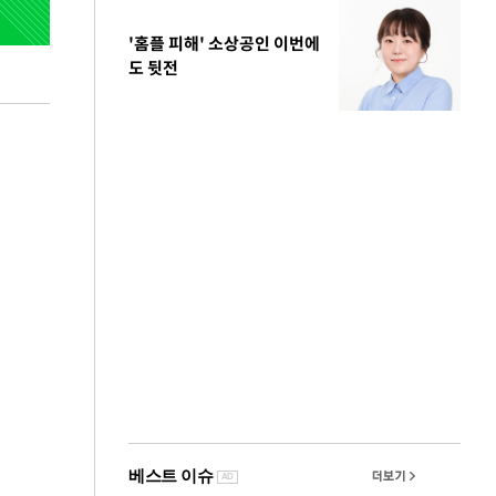
'홈플 피해' 소상공인 이번에
도 뒷전