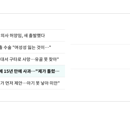
 의사 허양임, 새 출발했다
출 수술 "여성성 잃는 것이…"
군대서 구타로 사망…유골 못 찾아"
표창원, 남규리에 15년 만에 사과…"제가 틀렸습니다"
내가 먼저 제안…아기 못 낳아 미안"