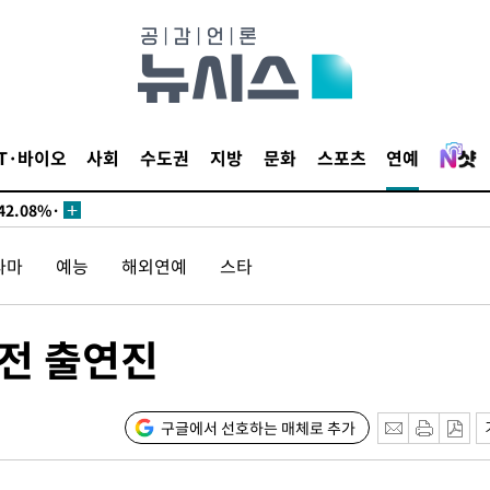
서미화·한
IT·바이오
사회
수도권
지방
문화
스포츠
연예
1위… 정청
2.08%·
해 뛸 것"
라마
예능
해외연예
스타
리
일날씨]
원해 아틀레
전 출연진
구글에서 선호하는 매체로 추가