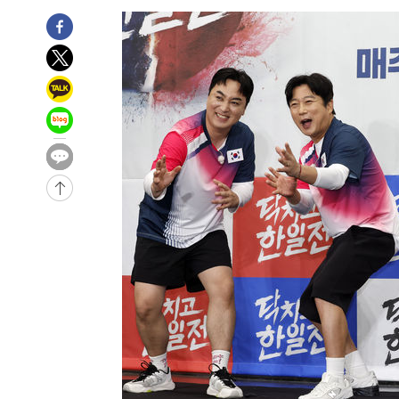
4시간 전 >
남자 농구, 나고야 아시안게임서 '홈팀' 일본과 한일전
4시간 전 >
여수 오동도 해상서 모터보트 전복…1명 사망·1명 실종
5시간 전 >
극한폭염 한풀 꺾이지만…'낮 최고 35도' 무더위, 열대야 계
날씨]
6시간 전 >
축구협회 "압수수색·성접대 논란 사과…쇄신의 기회로 삼겠
6시간 전 >
[속보]'압수수색·성접대 논란' 축구협회 "실망과 걱정 안겨드
9시간 전 >
'최고 37도' 폭염 지속…강원동해안 최대 150㎜ 비
11시간 전 >
[속보]뉴욕증시 상승 마감…S&P 0.6% 나스닥 1.3%↑
-17510초 전 >
이란 "호르무즈 재개방 합의 근접…美 배상 선행돼야"
-8557초 전 >
[속보]與최고위원 제주·인천 순회경선…박선원·최민희·
민수·김용 순
-8510초 전 >
[속보]김민석, 與 전대 당원투표 누적 득표율 45.42%로 
래 44.56%
-7792초 전 >
[속보]與 대표 경선 제주·인천 당원투표…金 47.75%·鄭 4
宋 10.17%
-7326초 전 >
이강인 "아틀레티코 이적 기뻐…등번호 7번 의미보단 팀 위
-7261초 전 >
[속보]與 당대표 경선, 제주·인천 권리당원 투표 김민석 승
-1035초 전 >
낮 최고 35도 '무더위'…동해안 시간당 30㎜ '강한 비'[내
-305초 전 >
[속보]이강인 "감독님이 원하는 마음 느꼈고, 많은 트로피 
티코 이적"
-87초 전 >
수도권 40도 육박 '펄펄'…동해안 일부 지역엔 호의주의보