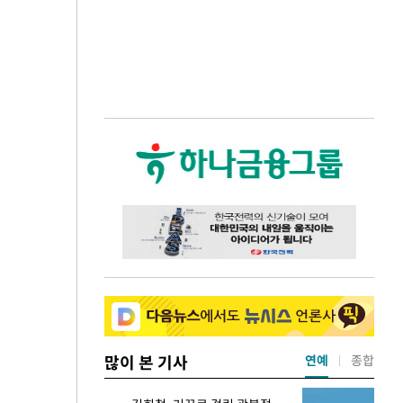
많이 본 기사
연예
종합