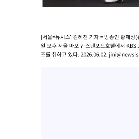
15분 전 >
온열질환 사망자 3명 늘어…누적 환자 3000명 돌파
1시간 전 >
강릉에 시간당 81.4㎜ 물폭탄…도로 잠기고 담벼락 붕괴
3시간 전 >
백운산서 80년근 천종산삼 9뿌리 발견…감정가 1.3억원
3시간 전 >
선재도서 해루질 나섰다 실종 60대, 닷새 만에 숨진 채 발견
[서울=뉴시스] 김혜진 기자 = 방송인 황제성(
4시간 전 >
남자 농구, 나고야 아시안게임서 '홈팀' 일본과 한일전
일 오후 서울 마포구 스탠포드호텔에서 KBS 
4시간 전 >
여수 오동도 해상서 모터보트 전복…1명 사망·1명 실종
즈를 취하고 있다. 2026.06.02.
jini@newsi
5시간 전 >
극한폭염 한풀 꺾이지만…'낮 최고 35도' 무더위, 열대야 계
날씨]
6시간 전 >
축구협회 "압수수색·성접대 논란 사과…쇄신의 기회로 삼겠
6시간 전 >
[속보]'압수수색·성접대 논란' 축구협회 "실망과 걱정 안겨드
9시간 전 >
'최고 37도' 폭염 지속…강원동해안 최대 150㎜ 비
11시간 전 >
[속보]뉴욕증시 상승 마감…S&P 0.6% 나스닥 1.3%↑