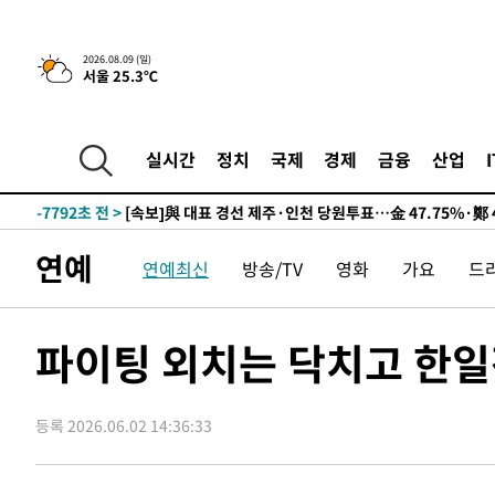
2026.08.09 (일)
서울 25.3℃
11시간 전 >
[속보]뉴욕증시 상승 마감…S&P 0.6% 나스닥 1.3%↑
-17510초 전 >
이란 "호르무즈 재개방 합의 근접…美 배상 선행돼야"
-8557초 전 >
[속보]與최고위원 제주·인천 순회경선…박선원·최민희·
실시간
정치
국제
경제
금융
산업
민수·김용 순
-8510초 전 >
[속보]김민석, 與 전대 당원투표 누적 득표율 45.42%로 
래 44.56%
-7792초 전 >
[속보]與 대표 경선 제주·인천 당원투표…金 47.75%·鄭 4
宋 10.17%
-7326초 전 >
이강인 "아틀레티코 이적 기뻐…등번호 7번 의미보단 팀 위
연예
연예최신
방송/TV
영화
가요
드
-7261초 전 >
[속보]與 당대표 경선, 제주·인천 권리당원 투표 김민석 승
-1035초 전 >
낮 최고 35도 '무더위'…동해안 시간당 30㎜ '강한 비'[내
-305초 전 >
[속보]이강인 "감독님이 원하는 마음 느꼈고, 많은 트로피 
파이팅 외치는 닥치고 한일
티코 이적"
-87초 전 >
수도권 40도 육박 '펄펄'…동해안 일부 지역엔 호의주의보
15분 전 >
온열질환 사망자 3명 늘어…누적 환자 3000명 돌파
등록 2026.06.02 14:36:33
1시간 전 >
강릉에 시간당 81.4㎜ 물폭탄…도로 잠기고 담벼락 붕괴
3시간 전 >
백운산서 80년근 천종산삼 9뿌리 발견…감정가 1.3억원
3시간 전 >
선재도서 해루질 나섰다 실종 60대, 닷새 만에 숨진 채 발견