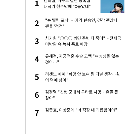
절
김희철, 거꾸로 걸린 광복절
1
1
"
태극기 현수막에 "X돌았네"
승연, 건강 괜찮나
"손 떨림 포착"…카라 한승연, 건강 괜찮나
2
2
팬들 '걱정'
 다 죽어"…전세금
차가원 "○○○ 까면 주변 다 죽어"…전세금
3
3
미반환 속 녹취 폭로 파장
근조화환, 왜?[뉴
유혜정, 자궁적출 수술 고백 "여성성을 잃는
4
4
것이…"
원하는 마음 느꼈고,
리센느 메이 "희망 안 보여 팀 떠날 생각…원
5
5
코 이적"
이 덕에 참아"
당원투표 누적 득표율
김정렬 "친형 군대서 구타로 사망…유골 못
6
6
44.56%
찾아"
인천 순회경선…박
김준호, 이상준에 "너 직장 내 괴롭힘이야"
7
7
수·김용 순