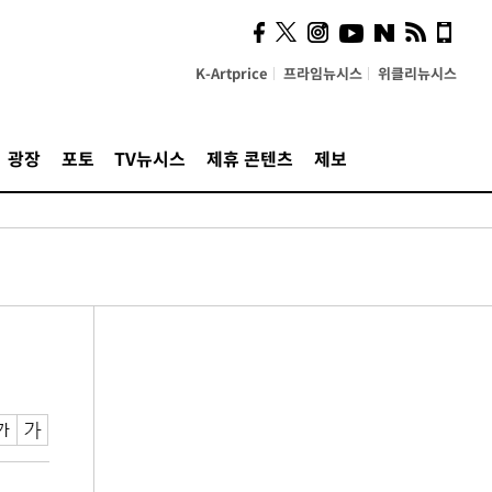
K-Artprice
프라임뉴시스
위클리뉴시스
광장
포토
TV뉴시스
제휴 콘텐츠
제보