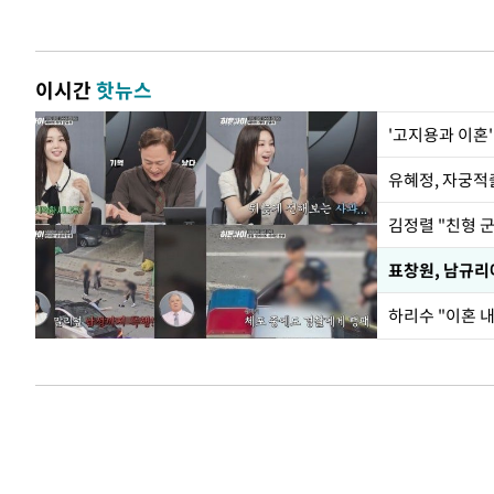
이시간
핫뉴스
'고지용과 이혼'
유혜정, 자궁적
김정렬 "친형 
하리수 "이혼 