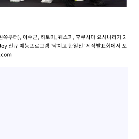
김희철, 거꾸로 걸린 광복
1
태극기 현수막에 "X돌았네
"손 떨림 포착"…카라 한
2
팬들 '걱정'
왼쪽부터), 이수근, 히토미, 웨스피, 후쿠시마 요시나리가 2
차가원 "○○○ 까면 주변
3
Joy 신규 예능프로그램 ‘닥치고 한일전’ 제작발표회에서 포
미반환 속 녹취 폭로 파장
s.com
용산어린이정원 앞 즐비한 
4
속[다음주
시스Pic]
다"
[속보]이강인 "감독님이 
려 죄송"
5
많은 트로피 원해 아틀레티
[속보]김민석, 與 전대 
6
45.42%로 1위… 정청래 
[속보]與최고위원 제주·
7
선원·최민희·서미화·한민