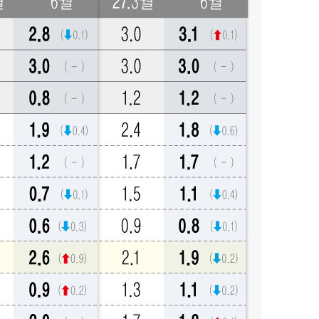
출발
개장
3명은 중
에서 두차
0일 후 발