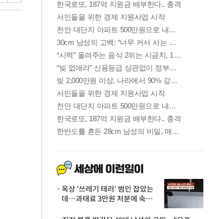
옥상 '쓰레기 테러' 범인 잡았는
데…과태료 3만원 처분에 숙박업
주 허탈