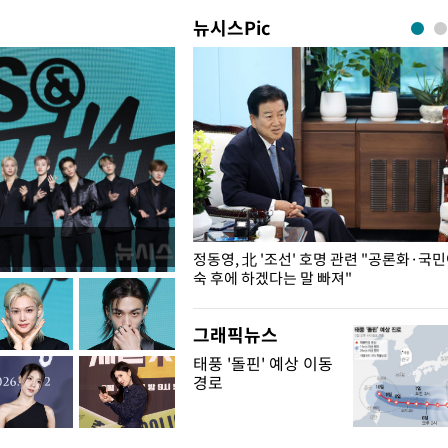
뉴시스Pic
로야구… 발걸음 돌리는 팬들
정동영, 北 '조선' 호명 관련 "공론화·국
숙 후에 하겠다는 말 빠져"
그래픽뉴스
태풍 '돌핀' 예상 이동
경로