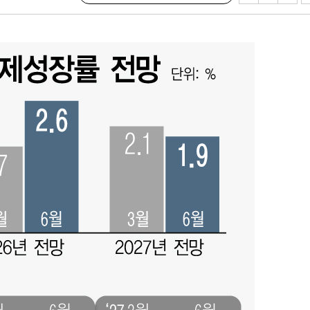
3명은 중
에서 두차
0일 후 발
 절차 개시
액
 사망
 CDC
 압수수색
위 등 9곳