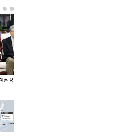
민여론 성
이 대통령, 軍 장성 진급자들에게 삼정검 수치 수
"우리 결혼했어요
여
열려