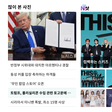
많이 본 사진
컴백하는 스키즈
폭염으로 멈춘 프
반정부 시위대와 대치한 아르헨티나 경찰
동성 커플 입장 축하하는 하객들
'무민 팝업 스토어' 오픈
트럼프, 폴리실리콘 수입 관련 포고문에 서명
시리아서 미니밴 폭발, 최소 15명 사상