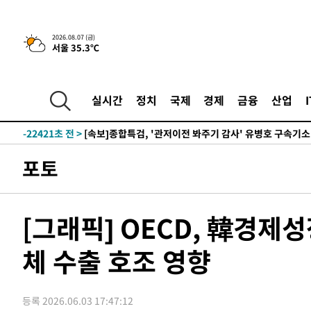
2026.08.07 (금)
서울 35.3℃
-1357초 전 >
[속보] 뉴욕증시, 일제 하락 마감…나스닥 0.06%↓
-30070초 전 >
[속보]국힘 윤리위, '돌려차기 발언' 진종오·서범수 징계
-25395초 전 >
[속보] 7월 중국 수출 23.9%↑ 수입 27.5%↑…무역총
실시간
정치
국제
경제
금융
산업
25.3%↑
-22555초 전 >
[속보]'채상병 순직 책임' 임성근, 항소심도 징역 3년
-22421초 전 >
[속보]종합특검, '관저이전 봐주기 감사' 유병호 구속기소
-19021초 전 >
민주 콩고 에볼라환자 4천명 돌파, 4053명 발생 1850명
포토
-18271초 전 >
[속보]'300억원대 사기 혐의' 차가원 대표 구속 송치
-17465초 전 >
"미 전국적 살모네라 식중독 원인은 멕시코산 할라피뇨"--
-15978초 전 >
[속보]경찰·노동부, HL만도 평택사업장 끼임 사망 관련
[그래픽] OECD, 韓경제성
-15859초 전 >
[속보]합수본, '투표율 허위 입력' 중앙·서울·경기도 선관
압수수색
체 수출 호조 영향
-15614초 전 >
[속보]원·달러 환율, 오전 9시 1423.8원
-15410초 전 >
[속보]삼성전자·SK하이닉스 동반 강보합…1%대 상승 
-15396초 전 >
[속보]코스닥, 5.95포인트(0.74%) 상승한 807.62개장
등록 2026.06.03 17:47:12
-15364초 전 >
[속보]코스피, 6300선 재탈환…1.09% 오른 6365.07 