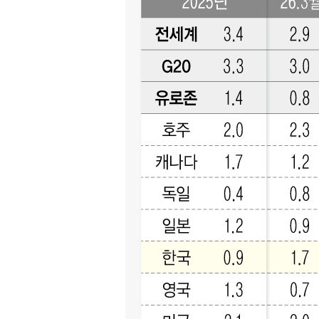
-15410초 전 >
[속보]삼성전자·SK하이닉스 동반 강보합…1%대 상승 
-15396초 전 >
[속보]코스닥, 5.95포인트(0.74%) 상승한 807.62개장
-15364초 전 >
[속보]코스피, 6300선 재탈환…1.09% 오른 6365.07 
-12529초 전 >
시리아 다마스쿠스 교외에서 미니버스 폭발.. 14명 부상, 
태
-11827초 전 >
입추에도 극한더위…서울 낮 39도 '폭염중대경보'
-6791초 전 >
이란, 호르무즈서 "적국 목표물들"과 대치로 남부 케슘섬
례 큰 폭발음
-5506초 전 >
[속보]美, 폴리실리콘 수입 규제…파생제품 15% 관세, 12
효
-3657초 전 >
[속보]트럼프, 美 원정출산 금지 행정명령 서명
-1357초 전 >
[속보] 뉴욕증시, 일제 하락 마감…나스닥 0.06%↓