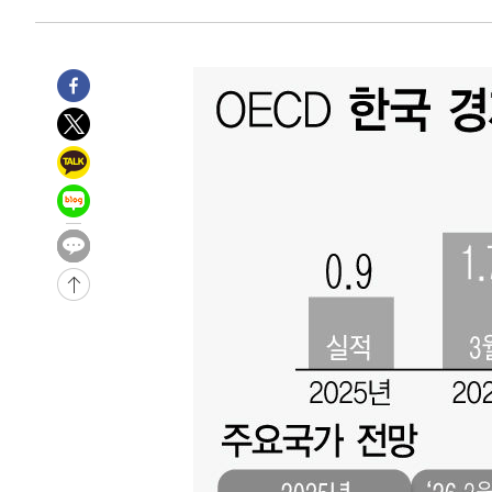
-12529초 전 >
시리아 다마스쿠스 교외에서 미니버스 폭발.. 14명 부상, 
태
-11827초 전 >
입추에도 극한더위…서울 낮 39도 '폭염중대경보'
-6791초 전 >
이란, 호르무즈서 "적국 목표물들"과 대치로 남부 케슘섬
례 큰 폭발음
-5506초 전 >
[속보]美, 폴리실리콘 수입 규제…파생제품 15% 관세, 12
효
-3657초 전 >
[속보]트럼프, 美 원정출산 금지 행정명령 서명
-1357초 전 >
[속보] 뉴욕증시, 일제 하락 마감…나스닥 0.06%↓
-30070초 전 >
[속보]국힘 윤리위, '돌려차기 발언' 진종오·서범수 징계
-25395초 전 >
[속보] 7월 중국 수출 23.9%↑ 수입 27.5%↑…무역총
25.3%↑
-22555초 전 >
[속보]'채상병 순직 책임' 임성근, 항소심도 징역 3년
-22421초 전 >
[속보]종합특검, '관저이전 봐주기 감사' 유병호 구속기소
-19021초 전 >
민주 콩고 에볼라환자 4천명 돌파, 4053명 발생 1850명
-18271초 전 >
[속보]'300억원대 사기 혐의' 차가원 대표 구속 송치
-17465초 전 >
"미 전국적 살모네라 식중독 원인은 멕시코산 할라피뇨"--
-15978초 전 >
[속보]경찰·노동부, HL만도 평택사업장 끼임 사망 관련
-15859초 전 >
[속보]합수본, '투표율 허위 입력' 중앙·서울·경기도 선관
압수수색
-15614초 전 >
[속보]원·달러 환율, 오전 9시 1423.8원