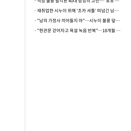
· 직장 불륜 발각된 40대 남성의 고민…"유포 동료 명예훼손·협박죄 고소 가능할까"
· 재취업한 시누이 위해 '조카 셔틀' 떠넘긴 남편…아내 "난 못한다"
· "남의 가정사 끼어들지 마"…시누이 불륜 덮으려는 남편에 억울한 아내
· "현관문 걷어차고 욕설 녹음 반복"…18개월 아기 키우는 집 뒤흔든 '앞집의 비극'