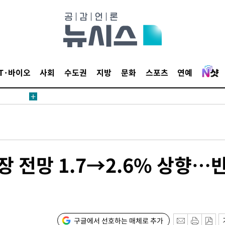
 절차 개시
액
IT·바이오
사회
수도권
지방
문화
스포츠
연예
 사망
 CDC
 압수수색
장 전망 1.7→2.6% 상향…
위 등 9곳
출발
구글에서 선호하는 매체로 추가
개장