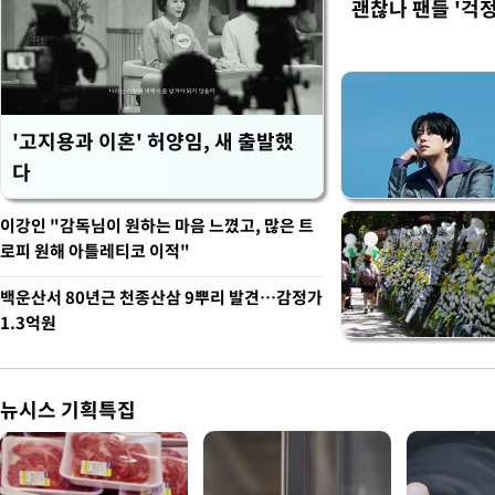
괜찮나 팬들 '걱정
'고지용과 이혼' 허양임, 새 출발했
다
이강인 "감독님이 원하는 마음 느꼈고, 많은 트
로피 원해 아틀레티코 이적"
백운산서 80년근 천종산삼 9뿌리 발견…감정가
1.3억원
뉴시스 기획특집