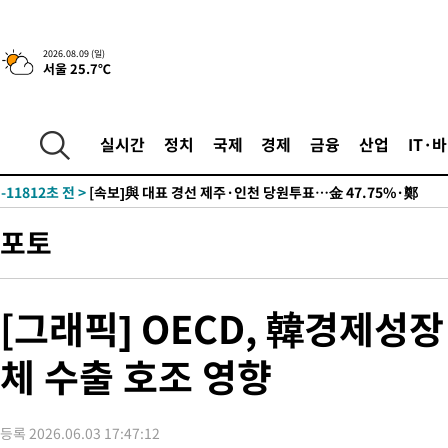
2026.08.09 (일)
서울 25.7℃
10시간 전 >
[속보]뉴욕증시 상승 마감…S&P 0.6% 나스닥 1.3%↑
-21530초 전 >
이란 "호르무즈 재개방 합의 근접…美 배상 선행돼야"
-12577초 전 >
[속보]與최고위원 제주·인천 순회경선…박선원·최민희·서미
실시간
정치
국제
경제
금융
산업
IT·
한민수·김용 순
-12530초 전 >
[속보]김민석, 與 전대 당원투표 누적 득표율 45.42%로 1위…
청래 44.56%
-11812초 전 >
[속보]與 대표 경선 제주·인천 당원투표…金 47.75%·鄭
42.08%·宋 10.17%
-11346초 전 >
이강인 "아틀레티코 이적 기뻐…등번호 7번 의미보단 팀 위해 
포토
것"
-11281초 전 >
[속보]與 당대표 경선, 제주·인천 권리당원 투표 김민석 승리
-5055초 전 >
낮 최고 35도 '무더위'…동해안 시간당 30㎜ '강한 비'[내일날씨
-4325초 전 >
[속보]이강인 "감독님이 원하는 마음 느꼈고, 많은 트로피 원해 
[그래픽] OECD, 韓경제성장
레티코 이적"
-4107초 전 >
수도권 40도 육박 '펄펄'…동해안 일부 지역엔 호의주의보
체 수출 호조 영향
-3076초 전 >
온열질환 사망자 3명 늘어…누적 환자 3000명 돌파
49분 전 >
강릉에 시간당 81.4㎜ 물폭탄…도로 잠기고 담벼락 붕괴
1시간 전 >
백운산서 80년근 천종산삼 9뿌리 발견…감정가 1.3억원
등록 2026.06.03 17:47:12
2시간 전 >
선재도서 해루질 나섰다 실종 60대, 닷새 만에 숨진 채 발견