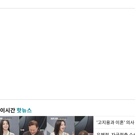
이시간
핫뉴스
'고지용과 이혼' 의사
유혜정, 자궁적출 수