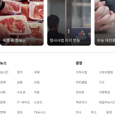
폭염 속 경제는
형사사법 지각 변동
수능 대전
뉴스
광장
실시간
정치
국제
기자수첩
스토리칼럼
경제
금융
산업
아트클럽
기고
사회
수도권
지방
인터뷰
기획특집
문화
IT·바이오
스포츠
섹션코너
데일리뉴시
연예
포토
TV뉴시스
인사
부고
동정