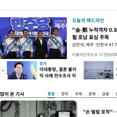
오늘의 헤드라인
"金-鄭 누적격차 0.
될 호남 표심 주목
김민석, 제주·인천서 47.
더불어민주당 8·17 전당대
보가 8일 제주·인천 지역 순
정치
다. 앞서 정청래 후보 우세
이대통령, 결혼 불이
·울산·경남 경선에서 1승 1
익 사례 전수조사 지
제주·인천 경선에서 이기며 '
시
만 두 후보 간 누적 득표율 차
많이 본 기사
종합
정치
국제
경제
금융
"손 떨림 포착"