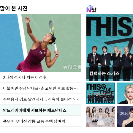
많이 본 사진
컴백하는 스키즈
이번주 국회에는 무슨 일
2타점 적시타 치는 이정후
더불어민주당 당대표·최고위원 후보 합동연설회
주택용지 검토 알려지자... 신속히 늘어선 '근조화환'
안드레예바에게 서브하는 페르난데스
폭우에 무너진 강릉 교동 주택 담벼락