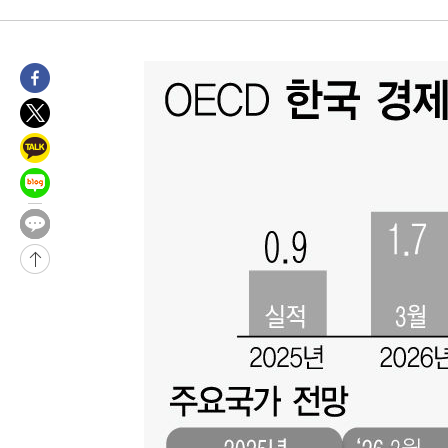
3시간 전 >
남자 농구, 나고야 아시안게임서 '홈팀' 일본과 한일전
3시간 전 >
여수 오동도 해상서 모터보트 전복…1명 사망·1명 실종
4시간 전 >
극한폭염 한풀 꺾이지만…'낮 최고 35도' 무더위, 열대야 계속[다
날씨]
5시간 전 >
축구협회 "압수수색·성접대 논란 사과…쇄신의 기회로 삼겠다"
5시간 전 >
[속보]'압수수색·성접대 논란' 축구협회 "실망과 걱정 안겨드려 죄
8시간 전 >
'최고 37도' 폭염 지속…강원동해안 최대 150㎜ 비
10시간 전 >
[속보]뉴욕증시 상승 마감…S&P 0.6% 나스닥 1.3%↑
-21530초 전 >
이란 "호르무즈 재개방 합의 근접…美 배상 선행돼야"
-12577초 전 >
[속보]與최고위원 제주·인천 순회경선…박선원·최민희·서미
한민수·김용 순
-12530초 전 >
[속보]김민석, 與 전대 당원투표 누적 득표율 45.42%로 1위…
청래 44.56%
-11812초 전 >
[속보]與 대표 경선 제주·인천 당원투표…金 47.75%·鄭
42.08%·宋 10.17%
-11346초 전 >
이강인 "아틀레티코 이적 기뻐…등번호 7번 의미보단 팀 위해 
것"
-11281초 전 >
[속보]與 당대표 경선, 제주·인천 권리당원 투표 김민석 승리
-5055초 전 >
낮 최고 35도 '무더위'…동해안 시간당 30㎜ '강한 비'[내일날씨
-4325초 전 >
[속보]이강인 "감독님이 원하는 마음 느꼈고, 많은 트로피 원해 
레티코 이적"
-4107초 전 >
수도권 40도 육박 '펄펄'…동해안 일부 지역엔 호의주의보