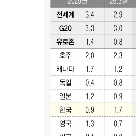
-3076초 전 >
온열질환 사망자 3명 늘어…누적 환자 3000명 돌파
49분 전 >
강릉에 시간당 81.4㎜ 물폭탄…도로 잠기고 담벼락 붕괴
1시간 전 >
백운산서 80년근 천종산삼 9뿌리 발견…감정가 1.3억원
2시간 전 >
선재도서 해루질 나섰다 실종 60대, 닷새 만에 숨진 채 발견
3시간 전 >
남자 농구, 나고야 아시안게임서 '홈팀' 일본과 한일전
3시간 전 >
여수 오동도 해상서 모터보트 전복…1명 사망·1명 실종
4시간 전 >
극한폭염 한풀 꺾이지만…'낮 최고 35도' 무더위, 열대야 계속[다
날씨]
5시간 전 >
축구협회 "압수수색·성접대 논란 사과…쇄신의 기회로 삼겠다"
5시간 전 >
[속보]'압수수색·성접대 논란' 축구협회 "실망과 걱정 안겨드려 죄
8시간 전 >
'최고 37도' 폭염 지속…강원동해안 최대 150㎜ 비
10시간 전 >
[속보]뉴욕증시 상승 마감…S&P 0.6% 나스닥 1.3%↑