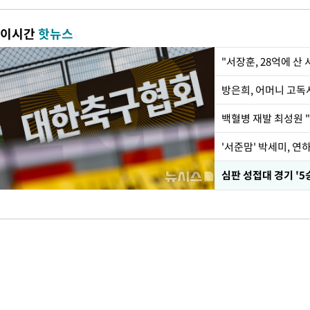
이시간
핫뉴스
"서장훈, 28억에 산
방은희, 어머니 고독사
백혈병 재발 최성원 "
'서준맘' 박세미, 연