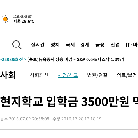
2026.08.08 (토)
서울 29.6℃
실시간
정치
국제
경제
금융
산업
IT·
-28989초 전 >
[속보]뉴욕증시 상승 마감…S&P 0.6% 나스닥 1.3%↑
사회
사회최신
사건/사고
법원/검찰
의료/보건
현지학교 입학금 3500만원 
등록 2016.07.02 20:58:08
수정 2016.12.28 17:18:19