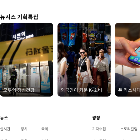
뉴시스 기획특집
모두의 정신건강
외국인이 키운 K-소비
폰 리스시
뉴스
광장
실시간
정치
국제
기자수첩
스토리칼럼