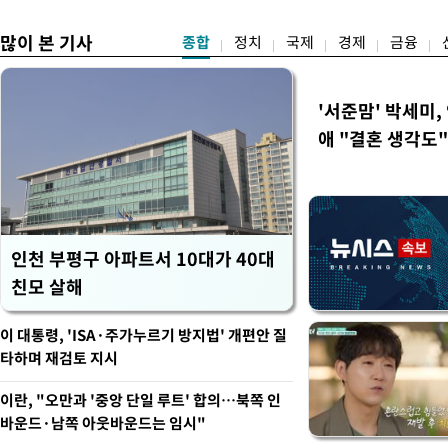
많이 본 기사
종합
정치
국제
경제
금융
'서준맘' 박세미,
애 "결혼 생각도"
인천 부평구 아파트서 10대가 40대
친모 살해
이 대통령, 'ISA·주가누르기 방지법' 개편안 질
타하며 재검토 지시
이란, "오만과 '중앙 단일 루트' 합의…북쪽 인
바운드·남쪽 아웃바운드는 임시"