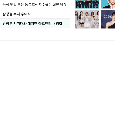
녹색 빛깔 띄는 동복호…저수율은 절반 남짓
삼정검 수치 수여식
반정부 시위대와 대치한 아르헨티나 경찰