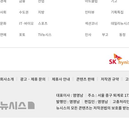
경제
금융
산업
아트클럽
기고
사회
수도권
지방
인터뷰
기획특집
문화
IT·바이오
스포츠
섹션코너
데일리뉴시
연예
포토
TV뉴시스
인사
부고
동정
회사소개
광고 · 제휴 문의
제휴사 안내
콘텐츠 판매
저작권 규약
고
대표이사 : 염영남
주소 : 서울 중구 퇴계로 1
발행인 : 염영남
편집인 : 염영남
고충처리인
뉴시스의 모든 콘텐츠는 저작권법의 보호를 받는 바, 무