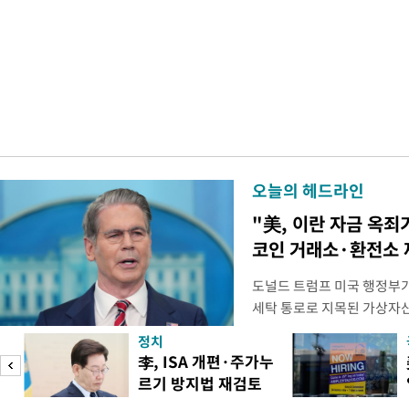
오늘의 헤드라인
"美, 이란 자금 옥죄
코인 거래소·환전소 
도널드 트럼프 미국 행정부가 
세탁 통로로 지목된 가상자
무더기 제재했다. 미 재무부
정치
이란혁명수비대(IRGC) 자
李, ISA 개편·주가누
래소와, 이란의 해외 석유 판
르기 방지법 재검토
트워크를 각각 제재한다고 
도
지시