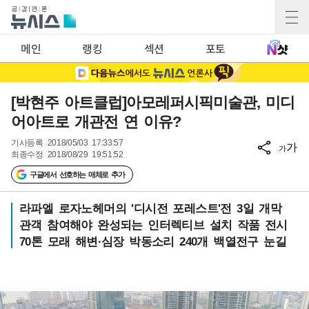
메인
랭킹
섹션
포토
[박현주 아트클럽]아모레퍼시픽미술관, 미디
어아트로 개관전 연 이유?
기사등록
2018/05/03 17:33:57
가
가
최종수정
2018/08/29 19:51:52
구글에서 선호하는 매체로 추가
라파엘 로자노헤머의 '디시전 포레스트'전 3일 개막
관객 참여해야 완성되는 인터렉티브 설치 작품 전시
70톤 모래 해변·심장 박동소리 240개 백열전구 눈길