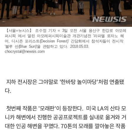
【서울=뉴시스】 조수정 기자 = 3일 오전 서울 용산구 한강로 아모레
퍼시픽 에서 열린 아모레퍼시픽미술관 개관기념전 '라파엘 로자노 헤
머, 디시즌 포리스트(Decision Forest)' 간담회에서 참석자들이 전시작
'블루 선(Blue Sun)'을 관람하고 있다. 2018.05.03.
chocrystal@newsis.com
지하 전시장은 그야말로 '한바탕 놀이마당'처럼 연출됐
다.
첫번째 작품은 '모래판'이 등장한다. 미국 LA의 산타 모
니카 해변에서 진행한 공공프로젝트를 실내로 옮겨와 거
대한 인공 해변을 꾸몄다. 70톤의 모래를 깔아놓은 작품