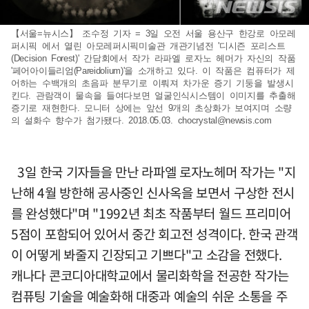
【서울=뉴시스】 조수정 기자 = 3일 오전 서울 용산구 한강로 아모레
퍼시픽 에서 열린 아모레퍼시픽미술관 개관기념전 '디시즌 포리스트
(Decision Forest)' 간담회에서 작가 라파엘 로자노 헤머가 자신의 작품
'페어아이들리엄(Pareidolium)'을 소개하고 있다. 이 작품은 컴퓨터가 제
어하는 수백개의 초음파 분무기로 이뤄져 차가운 증기 기둥을 발생시
킨다. 관람객이 물속을 들여다보면 얼굴인식시스템이 이미지를 추출해
증기로 재현한다. 모니터 상에는 앞선 9개의 초상화가 보여지며 소량
의 설화수 향수가 첨가됐다. 2018.05.03.
chocrystal@newsis.com
3일 한국 기자들을 만난 라파엘 로자노헤머 작가는 "지
난해 4월 방한해 공사중인 신사옥을 보면서 구상한 전시
를 완성했다"며 "1992년 최초 작품부터 월드 프리미어
5점이 포함되어 있어서 중간 회고전 성격이다. 한국 관객
이 어떻게 봐줄지 긴장되고 기쁘다"고 소감을 전했다.
캐나다 콘코디아대학교에서 물리화학을 전공한 작가는
컴퓨팅 기술을 예술화해 대중과 예술의 쉬운 소통을 주