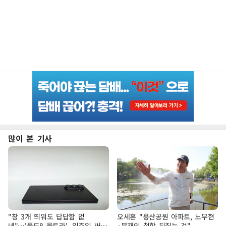
많이 본 기사
"창 3개 띄워도 답답함 없
오세훈 "용산공원 아파트, 노무현
네"…'폴드8 울트라', 일주일 써보
·문재인 철학 뒤집는 것"