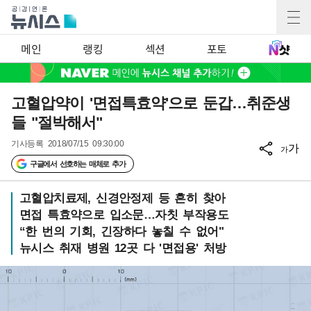
메인
랭킹
섹션
포토
고혈압약이 '면접특효약'으로 둔갑…취준생
들 "절박해서"
기사등록
2018/07/15 09:30:00
가
가
구글에서 선호하는 매체로 추가
고혈압치료제, 신경안정제 등 흔히 찾아
면접 특효약으로 입소문…자칫 부작용도
“한 번의 기회, 긴장하다 놓칠 수 없어"
뉴시스 취재 병원 12곳 다 '면접용' 처방