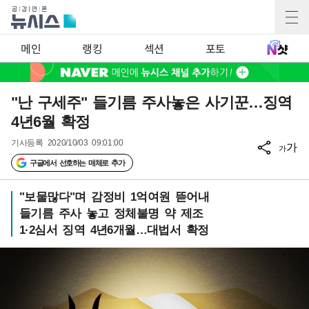
메인
랭킹
섹션
포토
"난 구세주" 들기름 주사놓은 사기꾼…징역
4년6월 확정
기사등록
2020/10/03 09:01:00
가
가
구글에서 선호하는 매체로 추가
"보물많다"며 감정비 1억여원 뜯어내
들기름 주사 놓고 정체불명 약 제조
1·2심서 징역 4년6개월…대법서 확정