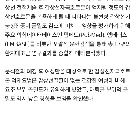
상선 전절제술 후 갑상선자극호르몬이 억제될 정도의 갑
상선호르몬을 복용하게 될 때 나타나는 불현성 갑상선기
능항진증이 골밀도 감소에 미치는 영향을 평가하기 위해
주요 의학데이터베이스인 펍메드(PubMed), 엠베이스
(EMBASE)를 비롯한 포괄적 문헌검색을 통해 총 17편의
환자대조군 연구결과를 종합해 메타분석했다.
분석결과 폐경 후 여성만을 대상으로 한 갑상선자극호르
몬 억제요법은 갑상선질환이 없는 건강한 여성에 비해
요추 부위 골밀도가 유의하게 낮았고, 대퇴골 부위의 골
밀도 역시 낮은 경향을 보임을 확인했다.