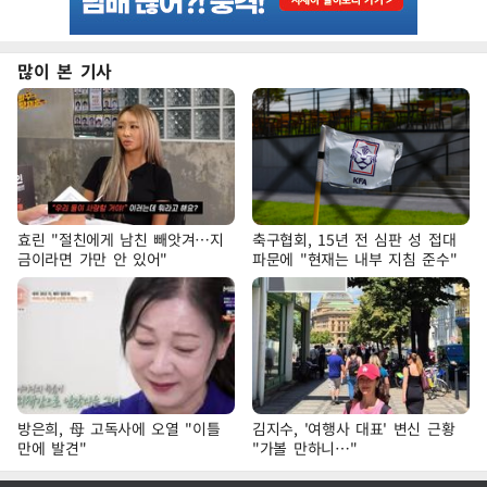
많이 본 기사
효린 "절친에게 남친 빼앗겨…지
축구협회, 15년 전 심판 성 접대
금이라면 가만 안 있어"
파문에 "현재는 내부 지침 준수"
방은희, 母 고독사에 오열 "이틀
김지수, '여행사 대표' 변신 근황
만에 발견"
"가볼 만하니…"