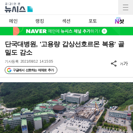
메인
랭킹
섹션
포토
단국대병원, '고용량 갑상선호르몬 복용' 골
밀도 감소
기사등록
2021/08/12 14:15:05
가
가
구글에서 선호하는 매체로 추가