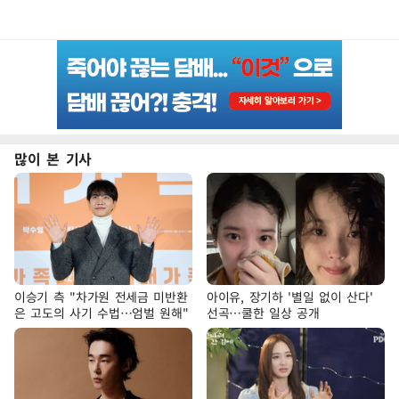
많이 본 기사
이승기 측 "차가원 전세금 미반환
아이유, 장기하 '별일 없이 산다'
은 고도의 사기 수법…엄벌 원해"
선곡…쿨한 일상 공개