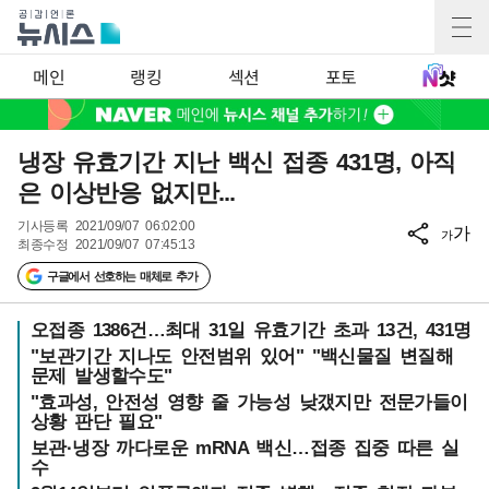
메인
랭킹
섹션
포토
냉장 유효기간 지난 백신 접종 431명, 아직
은 이상반응 없지만...
기사등록
2021/09/07 06:02:00
가
가
최종수정
2021/09/07 07:45:13
구글에서 선호하는 매체로 추가
오접종 1386건…최대 31일 유효기간 초과 13건, 431명
"보관기간 지나도 안전범위 있어" "백신물질 변질해
문제 발생할수도"
"효과성, 안전성 영향 줄 가능성 낮갰지만 전문가들이
상황 판단 필요"
보관·냉장 까다로운 mRNA 백신…접종 집중 따른 실
수