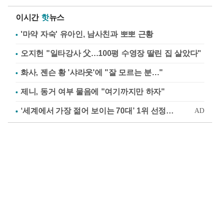
이시간
핫
뉴스
'마약 자숙' 유아인, 남사친과 뽀뽀 근황
오지헌 "일타강사 父…100평 수영장 딸린 집 살았다"
화사, 젠슨 황 '샤라웃'에 "잘 모르는 분…"
제니, 동거 여부 물음에 "여기까지만 하자"