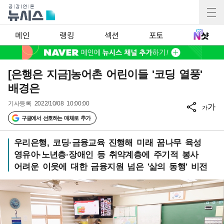
메인
랭킹
섹션
포토
[은행은 지금]농어촌 어린이들 '코딩 열풍'
배경은
기사등록
2022/10/08 10:00:00
가
가
구글에서 선호하는 매체로 추가
우리은행, 코딩·금융교육 진행해 미래 꿈나무 육성
영유아·노년층·장애인 등 취약계층에 주기적 봉사
어려운 이웃에 대한 금융지원 넘은 '삶의 동행' 비전