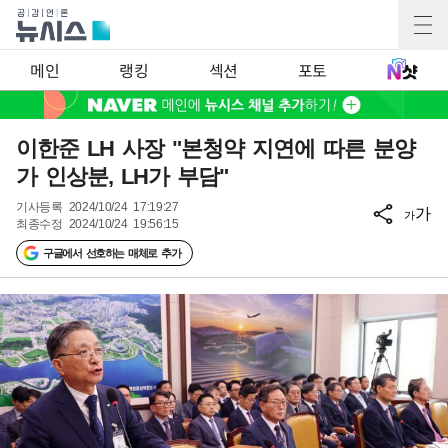
메인
랭킹
섹션
포토
이한준 LH 사장 "본청약 지연에 따른 분양
가 인상분, LH가 부담"
기사등록
2024/10/24 17:19:27
가
가
최종수정
2024/10/24 19:56:15
구글에서 선호하는 매체로 추가