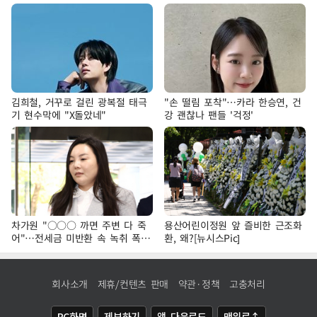
김희철, 거꾸로 걸린 광복절 태극
"손 떨림 포착"…카라 한승연, 건
기 현수막에 "X돌았네"
강 괜찮나 팬들 '걱정'
차가원 "○○○ 까면 주변 다 죽
용산어린이정원 앞 즐비한 근조화
어"…전세금 미반환 속 녹취 폭로
환, 왜?[뉴시스Pic]
파장
회사소개
제휴/컨텐츠 판매
약관·정책
고충처리
PC화면
제보하기
앱 다운로드
맨위로↑