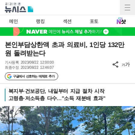
메인
랭킹
섹션
포토
본인부담상한액 초과 의료비, 1인당 132만
원 돌려받는다
기사등록
2023/08/22 12:00:00
가
가
최종수정
2023/08/22 12:46:07
구글에서 선호하는 매체로 추가
복지부·건보공단, 내일부터 지급 절차 시작
고령층·저소득층 다수…"소득 재분배 효과"