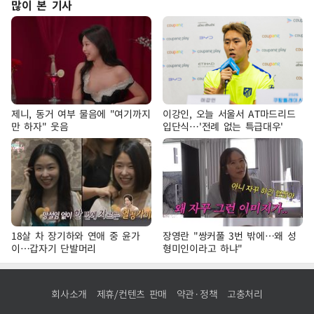
많이 본 기사
제니, 동거 여부 물음에 "여기까지
이강인, 오늘 서울서 AT마드리드
만 하자" 웃음
입단식…'전례 없는 특급대우'
18살 차 장기하와 연애 중 윤가
장영란 "쌍커풀 3번 밖에…왜 성
이…갑자기 단발머리
형미인이라고 하냐"
회사소개
제휴/컨텐츠 판매
약관·정책
고충처리