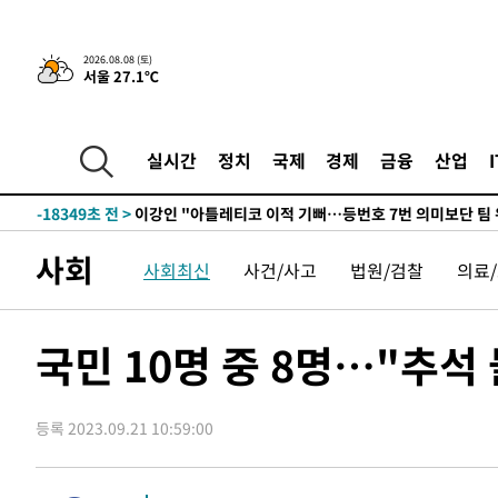
8시간 전 >
[속보]뉴욕증시 상승 마감…S&P 0.6% 나스닥 1.3%↑
2026.08.08 (토)
서울 27.1℃
-28533초 전 >
이란 "호르무즈 재개방 합의 근접…美 배상 선행돼야"
-19580초 전 >
[속보]與최고위원 제주·인천 순회경선…박선원·최민희
한민수·김용 순
-19533초 전 >
[속보]김민석, 與 전대 당원투표 누적 득표율 45.42%로 
실시간
정치
국제
경제
금융
산업
청래 44.56%
-18815초 전 >
[속보]與 대표 경선 제주·인천 당원투표…金 47.75%·
42.08%·宋 10.17%
-18349초 전 >
이강인 "아틀레티코 이적 기뻐…등번호 7번 의미보단 팀 
것"
-18284초 전 >
[속보]與 당대표 경선, 제주·인천 권리당원 투표 김민석 
사회
사회최신
사건/사고
법원/검찰
의료
-12058초 전 >
낮 최고 35도 '무더위'…동해안 시간당 30㎜ '강한 비'[
-11328초 전 >
[속보]이강인 "감독님이 원하는 마음 느꼈고, 많은 트로피
틀레티코 이적"
-11110초 전 >
수도권 40도 육박 '펄펄'…동해안 일부 지역엔 호의주의
국민 10명 중 8명…"추석
-10079초 전 >
온열질환 사망자 3명 늘어…누적 환자 3000명 돌파
-4024초 전 >
강릉에 시간당 81.4㎜ 물폭탄…도로 잠기고 담벼락 붕괴
등록 2023.09.21 10:59:00
-131초 전 >
백운산서 80년근 천종산삼 9뿌리 발견…감정가 1.3억원
35분 전 >
선재도서 해루질 나섰다 실종 60대, 닷새 만에 숨진 채 발견
1시간 전 >
남자 농구, 나고야 아시안게임서 '홈팀' 일본과 한일전