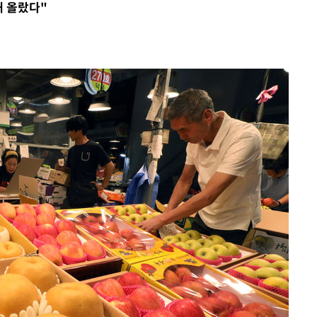
해 올랐다"
속[다음주
다"
려 죄송"
·서미화·
1위… 정
鄭
위해 뛸
승리
내일날씨]
 원해 아
보