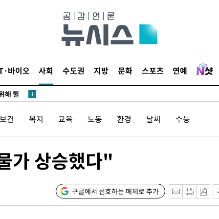
·서미화·
1위… 정
IT·바이오
사회
수도권
지방
문화
스포츠
연예
鄭
위해 뛸
승리
/보건
복지
교육
노동
환경
날씨
수능
내일날씨]
 원해 아
보
 물가 상승했다"
구글에서 선호하는 매체로 추가