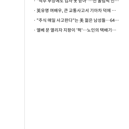
· "척추 부상에도 검사 못 받아"…전 올림픽 선수, 美봅슬레이협회 상대 소송
· 英유명 여배우, 큰 교통사고서 기아차 덕에 살았다
· "주식 매일 사고판다"는 美 젊은 남성들…64%가 "나는 인생의 패배자“
· 엘베 문 열리자 지팡이 '퍽'…노인의 택배기사 폭행 이유