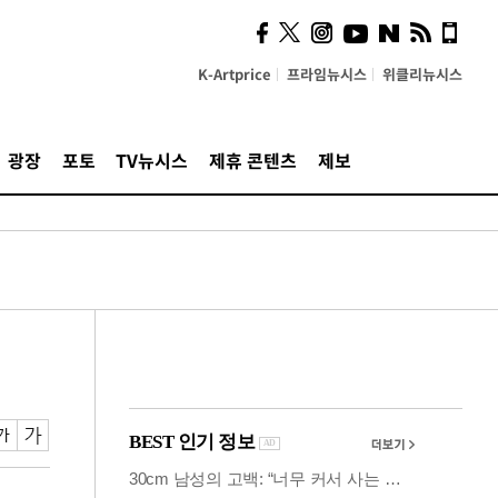
사이 해답 찾았죠"…알을
깨고 나온 '초자아'
K-Artprice
프라임뉴시스
위클리뉴시스
광장
포토
TV뉴시스
제휴 콘텐츠
제보