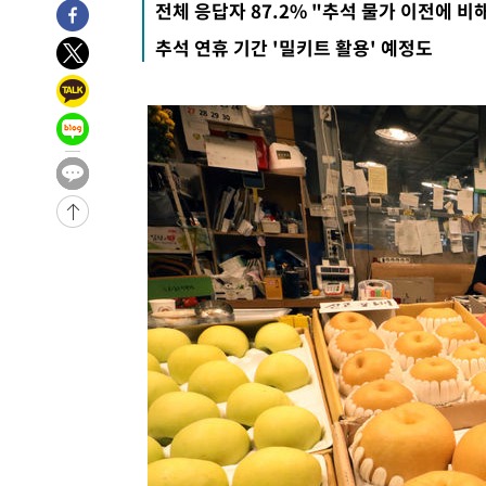
전체 응답자 87.2% "추석 물가 이전에 비
1시간 전 >
여수 오동도 해상서 모터보트 전복…1명 사망·1명 실종
추석 연휴 기간 '밀키트 활용' 예정도
2시간 전 >
극한폭염 한풀 꺾이지만…'낮 최고 35도' 무더위, 열대야 계
날씨]
3시간 전 >
축구협회 "압수수색·성접대 논란 사과…쇄신의 기회로 삼겠
3시간 전 >
[속보]'압수수색·성접대 논란' 축구협회 "실망과 걱정 안겨드
6시간 전 >
'최고 37도' 폭염 지속…강원동해안 최대 150㎜ 비
8시간 전 >
[속보]뉴욕증시 상승 마감…S&P 0.6% 나스닥 1.3%↑
-28533초 전 >
이란 "호르무즈 재개방 합의 근접…美 배상 선행돼야"
-19580초 전 >
[속보]與최고위원 제주·인천 순회경선…박선원·최민희
한민수·김용 순
-19533초 전 >
[속보]김민석, 與 전대 당원투표 누적 득표율 45.42%로 
청래 44.56%
-18815초 전 >
[속보]與 대표 경선 제주·인천 당원투표…金 47.75%·
42.08%·宋 10.17%
-18349초 전 >
이강인 "아틀레티코 이적 기뻐…등번호 7번 의미보단 팀 
것"
-18284초 전 >
[속보]與 당대표 경선, 제주·인천 권리당원 투표 김민석 
-12058초 전 >
낮 최고 35도 '무더위'…동해안 시간당 30㎜ '강한 비'[
-11328초 전 >
[속보]이강인 "감독님이 원하는 마음 느꼈고, 많은 트로피
틀레티코 이적"
-11110초 전 >
수도권 40도 육박 '펄펄'…동해안 일부 지역엔 호의주의
-10079초 전 >
온열질환 사망자 3명 늘어…누적 환자 3000명 돌파