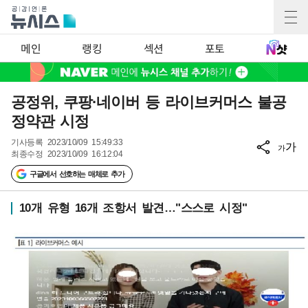
메인
랭킹
섹션
포토
공정위, 쿠팡·네이버 등 라이브커머스 불공
정약관 시정
기사등록
2023/10/09 15:49:33
가
가
최종수정
2023/10/09 16:12:04
구글에서 선호하는 매체로 추가
10개 유형 16개 조항서 발견…"스스로 시정"