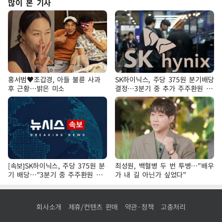
많이 본 기사
홍서범♥조갑경, 아들 불륜 사과
SK하이닉스, 주당 375원 분기배당
후 근황…밝은 미소
결정…3분기 중 추가 주주환원 발
표
[속보]SK하이닉스, 주당 375원 분
최성원, 백혈병 두 번 투병…"배우
기 배당…"3분기 중 주주환원 방
가 내 길 아닌가 싶었다"
안 확정"
회사소개
제휴/컨텐츠 판매
약관·정책
고충처리