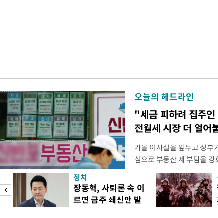
오늘의 헤드라인
"세금 피하려 집주인
전월세 시장 더 얼어
가을 이사철을 앞두고 정부
심으로 부동산 세 부담을 
역 임차인들의 불안감이 커지
정치
이기 위해 보유 주택에 직접
장동혁, 사퇴론 속 이
집을 비워줘야 하는 상황이 
르면 금주 쇄신안 발
정부가 공급대책을 발표하겠
표
차 시장의 매