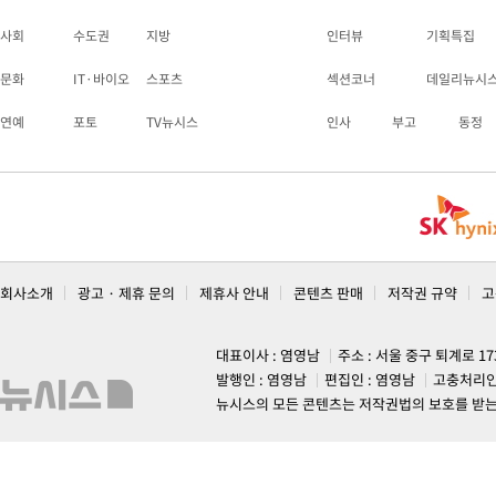
사회
수도권
지방
인터뷰
기획특집
문화
IT·바이오
스포츠
섹션코너
데일리뉴시
연예
포토
TV뉴시스
인사
부고
동정
회사소개
광고 · 제휴 문의
제휴사 안내
콘텐츠 판매
저작권 규약
고
대표이사 : 염영남
주소 : 서울 중구 퇴계로 1
발행인 : 염영남
편집인 : 염영남
고충처리인
뉴시스의 모든 콘텐츠는 저작권법의 보호를 받는 바, 무