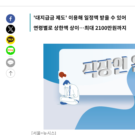
-20490초 전 >
튀르키예 외무장관, "메카 3국 방위협정은 이란이 목표 아냐 "
-17698초 전 >
이군이 불법 군시설 건설한 레바논 남부에서 레바논군 3명 폭
'대지급금 제도' 이용해 일정액 받을 수 있어
부상
-14816초 전 >
[속보]美중부 사령관, 이스라엘 긴급방문 다중화된 전선 상황 
-12880초 전 >
美 국방부, 켄달 전 공군장관 보안허가 취소…“에어포스원 기
연령별로 상한액 상이…최대 2100만원까지
보, 언론 누출”
-12849초 전 >
‘축구의 신’ 아르헨티나 축구 선수 메시의 부친 지병 별세
-12824초 전 >
“美 이란전 무기 소진…북한과 분쟁시 주한 미군 취약해질 수 
[서울=뉴시스]