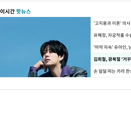
이시간
핫뉴스
'고지용과 이혼' 의사
유혜정, 자궁적출 수
'마약 자숙' 유아인,
손 덜덜 떠는 카라 