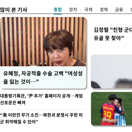
많이 본 기사
종합
정치
국제
경제
금융
김정렬 "친형 군
유골 못 찾아"
유혜정, 자궁적출 수술 고백 "여성성
을 잃는 것이…"
대통령기록관, '尹 추가' 홈페이지 공개…계엄
선포문은 빠져
“美 이란전 무기 소진…북한과 분쟁시 주한 미
군 취약해질 수 있어”