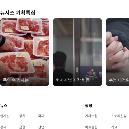
뉴시스 기획특집
폭염 속 경제는
형사사법 지각 변동
수능 대전
뉴스
광장
실시간
정치
국제
기자수첩
스토리칼럼
경제
금융
산업
아트클럽
기고