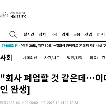
2026.08.09 (일)
서울 29.8℃
실시간
정치
국제
경제
금융
산업
IT·
-12824초 전 >
“美 이란전 무기 소진…북한과 분쟁시 주한 미군 취약해질 수 
-27405초 전 >
'여긴 20도, 저긴 50도'…열화상 카메라로 본 폭염 저감시설 '
차'
-26876초 전 >
콜롬비아 신임 우파 대통령 취임 하루만에 차량폭탄 폭발 사건
-20470초 전 >
튀르키예 외무장관, "메카 3국 방위협정은 이란이 목표 아냐 "
사회
사회최신
사건/사고
법원/검찰
의료/보건
-17678초 전 >
이군이 불법 군시설 건설한 레바논 남부에서 레바논군 3명 폭
부상
-14796초 전 >
[속보]美중부 사령관, 이스라엘 긴급방문 다중화된 전선 상황 
"회사 폐업할 것 같은데…이
-12860초 전 >
美 국방부, 켄달 전 공군장관 보안허가 취소…“에어포스원 기
보, 언론 누출”
-12829초 전 >
‘축구의 신’ 아르헨티나 축구 선수 메시의 부친 지병 별세
인 완생]
-12804초 전 >
“美 이란전 무기 소진…북한과 분쟁시 주한 미군 취약해질 수 
-27425초 전 >
'여긴 20도, 저긴 50도'…열화상 카메라로 본 폭염 저감시설 '
차'
-26896초 전 >
콜롬비아 신임 우파 대통령 취임 하루만에 차량폭탄 폭발 사건
등록 2023.10.14 09:00:00
수정 2023.10.14 12:10:28