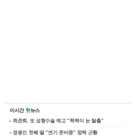
이시간
핫
뉴스
최준희, 또 성형수술 예고 "짝짝이 눈 탈출"
정웅인 첫째 딸 "연기 준비중" 깜짝 근황