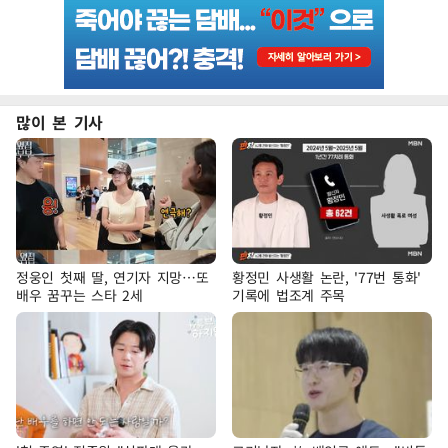
많이 본 기사
정웅인 첫째 딸, 연기자 지망…또
황정민 사생활 논란, '77번 통화'
배우 꿈꾸는 스타 2세
기록에 법조계 주목