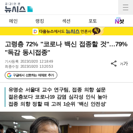
메인
랭킹
섹션
포토
고령층 72% "코로나 백신 접종할 것"…79%
"독감 동시접종"
기사등록
2023/10/20 12:18:49
가
가
최종수정
2023/10/20 13:20:53
구글에서 선호하는 매체로 추가
유명순 서울대 교수 연구팀, 접종 의향 설문
젊은층보다 코로나19 감염 심각성 인식 높아
접종 의향 정할 때 고려 1순위 '백신 안전성'