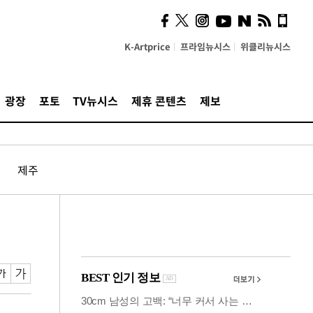
"5·8·9호선 출퇴근 혼잡,
정부 국비지원 필요"
K-Artprice
프라임뉴시스
위클리뉴시스
광장
포토
TV뉴시스
제휴 콘텐츠
제보
제주