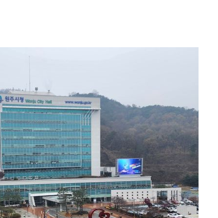
 수용할까
해 불가피"
등 압수수색
월 중 예상
어"
·당황'
'
 혐의
감