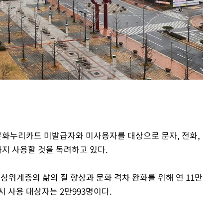
 포착
라하라 격파
꺾인다"
 위협"
 수용할까
해 불가피"
등 압수수색
월 중 예상
 문화누리카드 미발급자와 미사용자를 대상으로 문자, 전화,
까지 사용할 것을 독려하고 있다.
상위계층의 삶의 질 향상과 문화 격차 완화를 위해 연 11만
 사용 대상자는 2만993명이다.