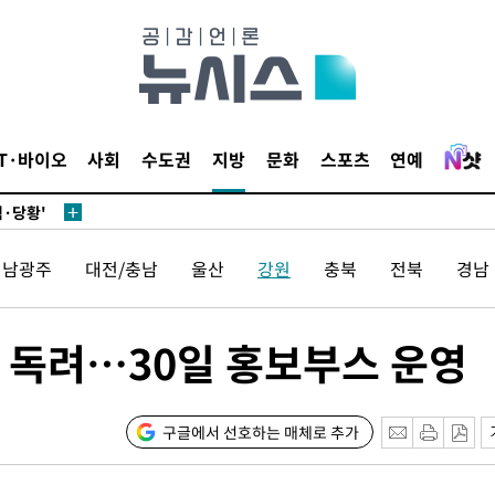
IT·바이오
사회
수도권
지방
문화
스포츠
연예
어"
·당황'
'
전남광주
대전/충남
울산
강원
충북
전북
경남
 혐의
감
 독려…30일 홍보부스 운영
 포착
라하라 격파
구글에서 선호하는 매체로 추가
꺾인다"
 위협"