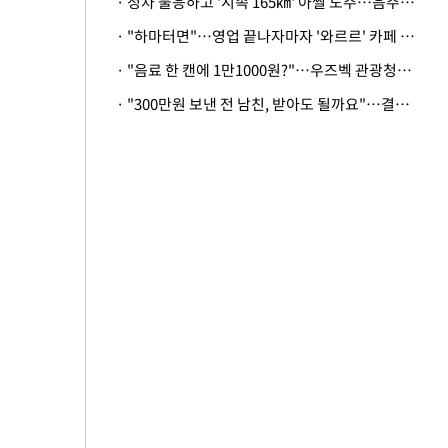
· 정차 불응하고 '시속 165㎞' 아찔 도주…음주운전자 체포
· "하마터면"…영업 끝나자마자 '와르르' 카페 테라스 덮친 대리석 외벽
· "음료 한 캔에 1만1000원?"…우즈벡 관광청까지 나섰다, 유튜버 폭로 후폭풍
· "300만원 보낸 전 남친, 받아도 될까요"…결혼 앞둔 예비신부의 뜻밖 고충