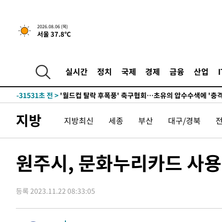
2026.08.06 (목)
서울 37.8℃
-4913초 전 >
서울 열대야 15일째 지속…비공식 '초열대야' 30도 넘어
-32083초 전 >
'낮 최고 39도' 불볕더위…한밤 열대야도 계속[내일날씨]
-32042초 전 >
[속보]7~9일 프로야구 3연전도 폭염 취소…11일 재개
실시간
정치
국제
경제
금융
산업
-31704초 전 >
"韓 외환시장 개입 관측 배경엔 美의 대한국 무역적자 있
-31531초 전 >
'월드컵 탈락 후폭풍' 축구협회…초유의 압수수색에 '충격
-31371초 전 >
서울 낮 37.9도, 올여름 최고치 경신…영등포 순간 '40도
지방
지방최신
세종
부산
대구/경북
-30933초 전 >
[속보]종합특검, 대검 추가 압수수색…내란 중요임무종사
-27028초 전 >
[속보]코스닥, 800p 회복…0.26% 오른 801.67 마감
-26958초 전 >
[속보]코스피, 301.88포인트(4.58%) 내린 6296.38 마
원주시, 문화누리카드 사용
-26823초 전 >
[속보]원·달러 환율, 0.7원 내린 1423.8원 마감
-24422초 전 >
"여기 떨어졌다"…다누리, 스페이스X 로켓 달 충돌 흔적
등록 2023.11.22 08:33:05
-21467초 전 >
손흥민, 5경기 연속골 실패…LAFC는 승부차기 끝 과달
-14068초 전 >
내일까지 39도 '펄펄'…기상청 "태풍 지나며 폭염 잠시 
-13705초 전 >
트럼프, 한국계 진보 주지사 후보 맹공…"공산주의가 최대