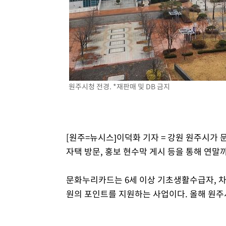
-24422초 전 >
"여기 떨어졌다"…다누리, 스페이스X 로켓 달 충돌 흔적
-21467초 전 >
손흥민, 5경기 연속골 실패…LAFC는 승부차기 끝 과달
-14068초 전 >
내일까지 39도 '펄펄'…기상청 "태풍 지나며 폭염 잠시 
-13705초 전 >
트럼프, 한국계 진보 주지사 후보 맹공…"공산주의가 최대
-13683초 전 >
"美간섭에 합의 지연"…트럼프, '이란 호르무즈 통제권'
-10203초 전 >
[속보]산업장관 "李정부, 원전 반대 안해…안정 전력 위
원주시청 전경. *재판매 및 DB 금지
-8900초 전 >
[속보]경찰, '홍명보 선임 논란' 대한축구협회·축구회관 
-8287초 전 >
[속보]산업장관 "美무역법 제301조 과잉생산 결과 발표 8
-8080초 전 >
[속보]코스피 매도사이드카 발동…4%대 급락
[원주=뉴시스]이덕화 기자 = 강원 원주시가
-7352초 전 >
[속보]전남광주 초대 시민추천 부시장에 백승주·윤난실
자택 방문, 홍보 현수막 게시 등을 통해 연말
-4913초 전 >
서울 열대야 15일째 지속…비공식 '초열대야' 30도 넘어
문화누리카드는 6세 이상 기초생활수급자, 차
원의 포인트를 지원하는 사업이다. 올해 원주시