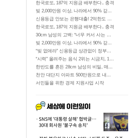
SNS에 '대통령 살해' 협박글…
30대 회사원 '불구속 송치'