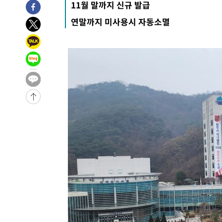
11월 말까지 신규 발급
-13683초 전 >
"美간섭에 합의 지연"…트럼프, '이란 호르무즈 통제권'
연말까지 미사용시 자동소멸
-10203초 전 >
[속보]산업장관 "李정부, 원전 반대 안해…안정 전력 위
-8900초 전 >
[속보]경찰, '홍명보 선임 논란' 대한축구협회·축구회관 
-8287초 전 >
[속보]산업장관 "美무역법 제301조 과잉생산 결과 발표 8
-8080초 전 >
[속보]코스피 매도사이드카 발동…4%대 급락
-7352초 전 >
[속보]전남광주 초대 시민추천 부시장에 백승주·윤난실
-4913초 전 >
서울 열대야 15일째 지속…비공식 '초열대야' 30도 넘어
-32083초 전 >
'낮 최고 39도' 불볕더위…한밤 열대야도 계속[내일날씨]
-32042초 전 >
[속보]7~9일 프로야구 3연전도 폭염 취소…11일 재개
-31704초 전 >
"韓 외환시장 개입 관측 배경엔 美의 대한국 무역적자 있
-31531초 전 >
'월드컵 탈락 후폭풍' 축구협회…초유의 압수수색에 '충격
-31371초 전 >
서울 낮 37.9도, 올여름 최고치 경신…영등포 순간 '40도
-30933초 전 >
[속보]종합특검, 대검 추가 압수수색…내란 중요임무종사
-27028초 전 >
[속보]코스닥, 800p 회복…0.26% 오른 801.67 마감
-26958초 전 >
[속보]코스피, 301.88포인트(4.58%) 내린 6296.38 마
-26823초 전 >
[속보]원·달러 환율, 0.7원 내린 1423.8원 마감