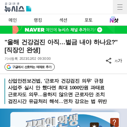
메인
랭킹
섹션
포토
"올해 건강검진 아직…벌금 내야 하나요?"
[직장인 완생]
기사등록
2023/12/02 09:30:00
가
가
구글에서 선호하는 매체로 추가
산업안전보건법, '근로자 건강검진 의무' 규정
사업주 실시 안 했다면 최대 1000만원 과태료
근로자도 의무…응하지 않으면 근로자만 조치
검진시간 유급처리 해석…연차 강요는 법 위반