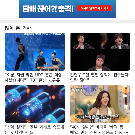
많이 본 기사
"여군 지원 막힌 UDT 훈련 직접
전현무 "전 연인 집착에 친구들과
해봤습니다"…707 출신 女유튜버
연락 끊어"
'완벽 소화'
"신약 찾자"…정부 과제로 속도내
"46세 맞아?" 바다를 '핫걸 몸
는 K-제약바이오
매'로 만든 러닝…유산소 운동 효