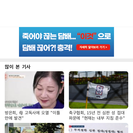
많이 본 기사
방은희, 母 고독사에 오열 "이틀
축구협회, 15년 전 심판 성 접대
만에 발견"
파문에 "현재는 내부 지침 준수"