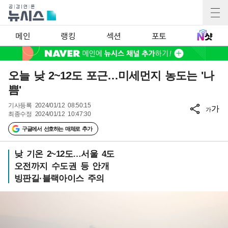
메인
랭킹
섹션
포토
오늘 낮 2~12도 포근…미세먼지 농도는 '나
쁨'
기사등록
2024/01/12 08:50:15
가
가
최종수정
2024/01/12 10:47:30
구글에서 선호하는 매체로 추가
낮 기온 2~12도…서울 4도
오전까지 수도권 등 안개
빙판길·블랙아이스 주의