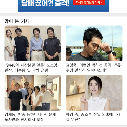
많이 본 기사
''9440억 재산분할 앞둔' 노소영
고영욱, 이번엔 박하선 공격…"류
관장, 최수종 옆 깜짝 근황
수영 열심히 일해야겠네"
김제동, 방송 뜸하더니…이문세·
하영 측, 증조부 친일 의혹에 "사
노사연과 전시회서 포착
실 무근"