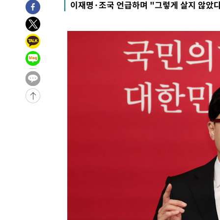
이재명·조국 언급하며 "그렇게 살지 않았
9시간 전 >
'최고 37도' 폭염 지속…강원동해안 최대 150㎜ 비
11시간 전 >
[속보]뉴욕증시 상승 마감…S&P 0.6% 나스닥 1.3%↑
-20688초 전 >
이란 "호르무즈 재개방 합의 근접…美 배상 선행돼야"
-11735초 전 >
[속보]與최고위원 제주·인천 순회경선…박선원·최민희
한민수·김용 순
-11688초 전 >
[속보]김민석, 與 전대 당원투표 누적 득표율 45.42%로 
청래 44.56%
-10970초 전 >
[속보]與 대표 경선 제주·인천 당원투표…金 47.75%·
42.08%·宋 10.17%
-10504초 전 >
이강인 "아틀레티코 이적 기뻐…등번호 7번 의미보단 팀 
것"
-10439초 전 >
[속보]與 당대표 경선, 제주·인천 권리당원 투표 김민석 
-4213초 전 >
낮 최고 35도 '무더위'…동해안 시간당 30㎜ '강한 비'[내
-3483초 전 >
[속보]이강인 "감독님이 원하는 마음 느꼈고, 많은 트로피 
레티코 이적"
-3265초 전 >
수도권 40도 육박 '펄펄'…동해안 일부 지역엔 호의주의보
-2234초 전 >
온열질환 사망자 3명 늘어…누적 환자 3000명 돌파
1시간 전 >
강릉에 시간당 81.4㎜ 물폭탄…도로 잠기고 담벼락 붕괴
2시간 전 >
백운산서 80년근 천종산삼 9뿌리 발견…감정가 1.3억원
2시간 전 >
선재도서 해루질 나섰다 실종 60대, 닷새 만에 숨진 채 발견
3시간 전 >
남자 농구, 나고야 아시안게임서 '홈팀' 일본과 한일전