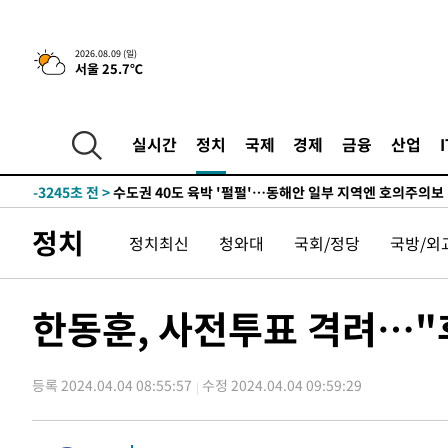
한민수·김용 순
-11668초 전 >
[속보]김민석, 與 전대 당원투표 누적 득표율 45.42%로 
청래 44.56%
-10950초 전 >
[속보]與 대표 경선 제주·인천 당원투표…金 47.75%·
2026.08.09 (일)
서울 25.7℃
42.08%·宋 10.17%
-10484초 전 >
이강인 "아틀레티코 이적 기뻐…등번호 7번 의미보단 팀 
것"
-10419초 전 >
[속보]與 당대표 경선, 제주·인천 권리당원 투표 김민석 
-4193초 전 >
낮 최고 35도 '무더위'…동해안 시간당 30㎜ '강한 비'[내
실시간
정치
국제
경제
금융
산업
-3463초 전 >
[속보]이강인 "감독님이 원하는 마음 느꼈고, 많은 트로피 
레티코 이적"
-3245초 전 >
수도권 40도 육박 '펄펄'…동해안 일부 지역엔 호의주의보
-2214초 전 >
온열질환 사망자 3명 늘어…누적 환자 3000명 돌파
정치
정치최신
청와대
국회/정당
국방/외
1시간 전 >
강릉에 시간당 81.4㎜ 물폭탄…도로 잠기고 담벼락 붕괴
2시간 전 >
백운산서 80년근 천종산삼 9뿌리 발견…감정가 1.3억원
2시간 전 >
선재도서 해루질 나섰다 실종 60대, 닷새 만에 숨진 채 발견
한동훈, 사전투표 격려…"후
3시간 전 >
남자 농구, 나고야 아시안게임서 '홈팀' 일본과 한일전
3시간 전 >
여수 오동도 해상서 모터보트 전복…1명 사망·1명 실종
등록 2024.04.04 08:55:57
수정 2024.04.04 09:59:29
4시간 전 >
극한폭염 한풀 꺾이지만…'낮 최고 35도' 무더위, 열대야 계
날씨]
5시간 전 >
축구협회 "압수수색·성접대 논란 사과…쇄신의 기회로 삼겠
5시간 전 >
[속보]'압수수색·성접대 논란' 축구협회 "실망과 걱정 안겨드