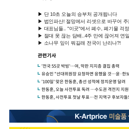
관련기사
'전국 55곳 박빙'…여, 막판 지지층 결집 총력
유승민 "선대위원장 요청하면 응했을 것…윤·한보
'100일' 맞은 한동훈, 총선 성적에 정치운명 달려
한동훈, 오늘 사전투표 독려 …수도권 격전지 지
한동훈, 사전투표 첫날 투표…전 지역구 후보자들