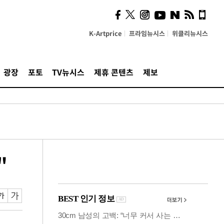
사이 해답 찾았죠"…알을
깨고 나온 '초자아'
K-Artprice
프라임뉴시스
위클리뉴시스
광장
포토
TV뉴시스
제휴 콘텐츠
제보
"