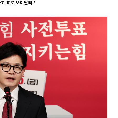
다고 표로 보여달라"
·서미화·
1위… 정
鄭
위해 뛸
승리
일날씨]
원해 아틀