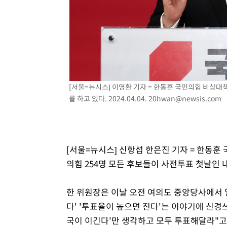
3시간 전 >
여수 오동도 해상서 모터보트 전복…1명 사망·1명 실종
4시간 전 >
극한폭염 한풀 꺾이지만…'낮 최고 35도' 무더위, 열대야 계
날씨]
5시간 전 >
축구협회 "압수수색·성접대 논란 사과…쇄신의 기회로 삼겠
5시간 전 >
[속보]'압수수색·성접대 논란' 축구협회 "실망과 걱정 안겨드
9시간 전 >
'최고 37도' 폭염 지속…강원동해안 최대 150㎜ 비
10시간 전 >
[속보]뉴욕증시 상승 마감…S&P 0.6% 나스닥 1.3%↑
[서울=뉴시스] 이영환 기자 = 한동훈 국민의힘 비상
를 하고 있다. 2024.04.04.
20hwan@newsis.com
[서울=뉴시스] 신항섭 한은진 기자 = 한동
의힘 254명 모든 후보들이 사전투표 첫날인 
한 위원장은 이날 오전 여의도 중앙당사에서 열
다' '투표율이 높으면 진다'는 이야기에 신경
국이 이긴다'만 생각하고 모두 투표해달라"고