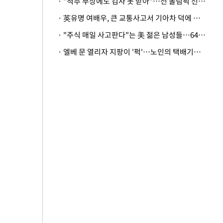
· "척추 부상에도 검사 못 받아"…전 올림픽 선수, 美봅슬레이협회 상대 소송
· 英유명 여배우, 큰 교통사고서 기아차 덕에 살았다
· "주식 매일 사고판다"는 美 젊은 남성들…64%가 "나는 인생의 패배자“
· 엘베 문 열리자 지팡이 '퍽'…노인의 택배기사 폭행 이유