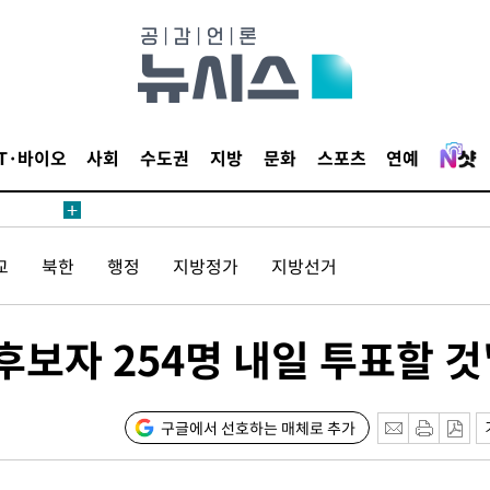
1위… 정
鄭
위해 뛸
승리
일날씨]
IT·바이오
사회
수도권
지방
문화
스포츠
연예
원해 아틀
교
북한
행정
지방정가
지방선거
보자 254명 내일 투표할 것
속[다음주
구글에서 선호하는 매체로 추가
다"
려 죄송"