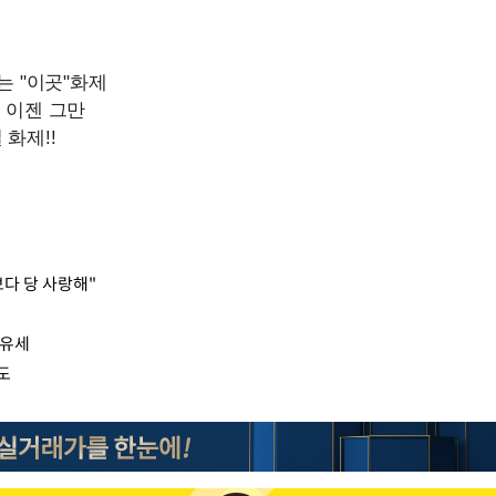
다 당 사랑해"
원유세
도