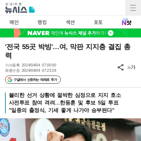
메인
랭킹
섹션
포토
'전국 55곳 박빙'…여, 막판 지지층 결집 총
력
기사등록
2024/04/04 07:00:00
가
가
최종수정
2024/04/04 07:23:29
구글에서 선호하는 매체로 추가
불리한 선거 상황에 절박한 심정으로 지지 호소
사전투표 참여 격려…한동훈 및 후보 5일 투표
"일종의 출정식, 기세 좋게 나가야 승부된다"