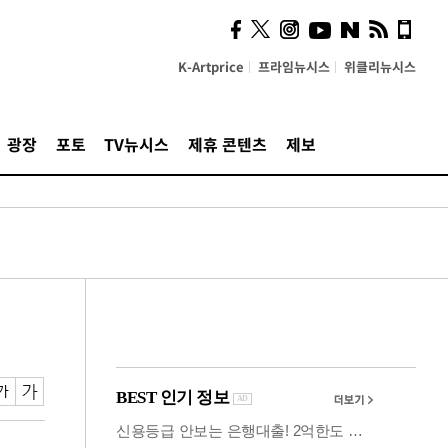
시, 스마트폰 액세서리에
NFC 더했다
K-Artprice
프라임뉴시스
위클리뉴시스
광장
포토
TV뉴시스
제휴 콘텐츠
제보