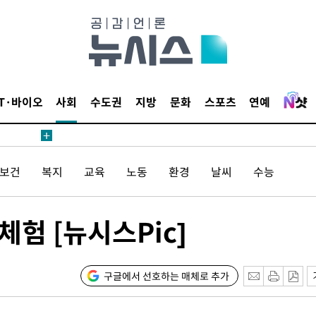
 절차 개시
액
IT·바이오
사회
수도권
지방
문화
스포츠
연예
 사망
/보건
복지
교육
노동
환경
날씨
수능
 CDC
 압수수색
험 [뉴시스Pic]
위 등 9곳
출발
구글에서 선호하는 매체로 추가
개장