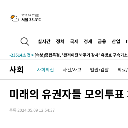
2026.08.07 (금)
서울 35.3℃
-2450초 전 >
[속보] 뉴욕증시, 일제 하락 마감…나스닥 0.06%↓
-31163초 전 >
[속보]국힘 윤리위, '돌려차기 발언' 진종오·서범수 징계
-26488초 전 >
[속보] 7월 중국 수출 23.9%↑ 수입 27.5%↑…무역총
실시간
정치
국제
경제
금융
산업
25.3%↑
-23648초 전 >
[속보]'채상병 순직 책임' 임성근, 항소심도 징역 3년
-23514초 전 >
[속보]종합특검, '관저이전 봐주기 감사' 유병호 구속기소
-20114초 전 >
민주 콩고 에볼라환자 4천명 돌파, 4053명 발생 1850명
사회
사회최신
사건/사고
법원/검찰
의료
-19364초 전 >
[속보]'300억원대 사기 혐의' 차가원 대표 구속 송치
-18558초 전 >
"미 전국적 살모네라 식중독 원인은 멕시코산 할라피뇨"--
-17071초 전 >
[속보]경찰·노동부, HL만도 평택사업장 끼임 사망 관련
미래의 유권자들 모의투표 체
-16952초 전 >
[속보]합수본, '투표율 허위 입력' 중앙·서울·경기도 선관
압수수색
-16707초 전 >
[속보]원·달러 환율, 오전 9시 1423.8원
등록 2024.05.09 12:54:37
-16503초 전 >
[속보]삼성전자·SK하이닉스 동반 강보합…1%대 상승 
-16489초 전 >
[속보]코스닥, 5.95포인트(0.74%) 상승한 807.62개장
-16457초 전 >
[속보]코스피, 6300선 재탈환…1.09% 오른 6365.07 