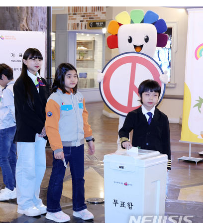
3명은 중
에서 두차
0일 후 발
 절차 개시
액
 사망
 CDC
 압수수색
위 등 9곳