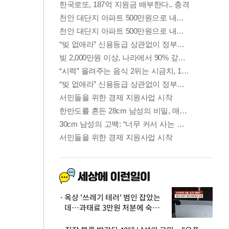
옥상 '쓰레기 테러' 범인 잡았는
데…과태료 3만원 처분에 숙박업
주 허탈