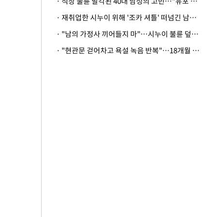
· 직장 불륜 발각된 40대 남성의 고민…"유포 동료 명예훼손·협박죄 고소 가능할까"
· 재취업한 시누이 위해 '조카 셔틀' 떠넘긴 남편…아내 "난 못한다"
· "남의 가정사 끼어들지 마"…시누이 불륜 덮으려는 남편에 억울한 아내
· "현관문 걷어차고 욕설 녹음 반복"…18개월 아기 키우는 집 뒤흔든 '앞집의 비극'