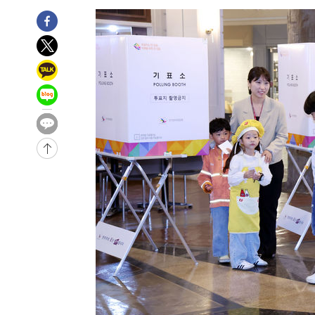
-13622초 전 >
시리아 다마스쿠스 교외에서 미니버스 폭발.. 14명 부상, 
태
-12920초 전 >
입추에도 극한더위…서울 낮 39도 '폭염중대경보'
-7884초 전 >
이란, 호르무즈서 "적국 목표물들"과 대치로 남부 케슘섬
례 큰 폭발음
-6599초 전 >
[속보]美, 폴리실리콘 수입 규제…파생제품 15% 관세, 12
효
-4750초 전 >
[속보]트럼프, 美 원정출산 금지 행정명령 서명
-2450초 전 >
[속보] 뉴욕증시, 일제 하락 마감…나스닥 0.06%↓
-31163초 전 >
[속보]국힘 윤리위, '돌려차기 발언' 진종오·서범수 징계
-26488초 전 >
[속보] 7월 중국 수출 23.9%↑ 수입 27.5%↑…무역총
25.3%↑
-23648초 전 >
[속보]'채상병 순직 책임' 임성근, 항소심도 징역 3년
-23514초 전 >
[속보]종합특검, '관저이전 봐주기 감사' 유병호 구속기소
-20114초 전 >
민주 콩고 에볼라환자 4천명 돌파, 4053명 발생 1850명
-19364초 전 >
[속보]'300억원대 사기 혐의' 차가원 대표 구속 송치
-18558초 전 >
"미 전국적 살모네라 식중독 원인은 멕시코산 할라피뇨"--
-17071초 전 >
[속보]경찰·노동부, HL만도 평택사업장 끼임 사망 관련
-16952초 전 >
[속보]합수본, '투표율 허위 입력' 중앙·서울·경기도 선관
압수수색
-16707초 전 >
[속보]원·달러 환율, 오전 9시 1423.8원