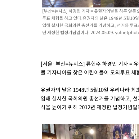
-16503초 전 >
[속보]삼성전자·SK하이닉스 동반 강보합…1%대 상승 
[부산=뉴시스] 하경민 기자 = 유권자의날을 하루 앞둔
-16489초 전 >
[속보]코스닥, 5.95포인트(0.74%) 상승한 807.62개장
투표 체험을 하고 있다.유권자의 날은 1948년 5월
-16457초 전 >
[속보]코스피, 6300선 재탈환…1.09% 오른 6365.07 
입해 실시한 국회의원 총선거를 기념하고, 선거와 투표
년 제정한 법정기념일이다. 2024.05.09.
yulnetpho
-13622초 전 >
시리아 다마스쿠스 교외에서 미니버스 폭발.. 14명 부상, 
태
-12920초 전 >
입추에도 극한더위…서울 낮 39도 '폭염중대경보'
-7884초 전 >
이란, 호르무즈서 "적국 목표물들"과 대치로 남부 케슘섬
례 큰 폭발음
-6599초 전 >
[속보]美, 폴리실리콘 수입 규제…파생제품 15% 관세, 12
[서울·부산=뉴시스] 류현주 하경민 기자 = 
효
-4750초 전 >
[속보]트럼프, 美 원정출산 금지 행정명령 서명
몰 키자니아를 찾은 어린이들이 모의투표 체험
-2450초 전 >
[속보] 뉴욕증시, 일제 하락 마감…나스닥 0.06%↓
유권자의 날은 1948년 5월10일 우리나라
입해 실시한 국회의원 총선거를 기념하고, 
식을 높이기 위해 2012년 제정한 법정기념일