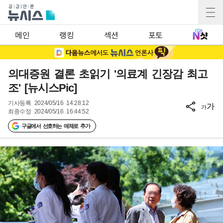
메인
랭킹
섹션
포토
의대증원 결론 초읽기 '의료계 긴장감 최고
조' [뉴시스Pic]
기사등록
2024/05/16 14:28:12
가
가
최종수정
2024/05/16 16:44:52
구글에서 선호하는 매체로 추가