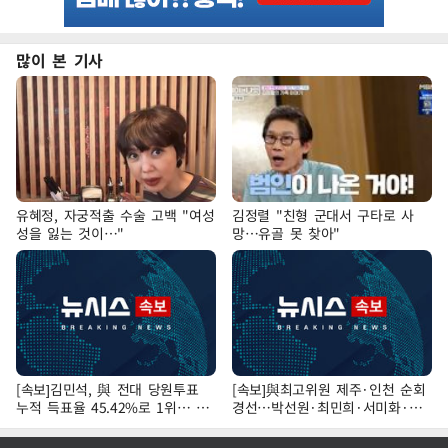
많이 본 기사
유혜정, 자궁적출 수술 고백 "여성
김정렬 "친형 군대서 구타로 사
성을 잃는 것이…"
망…유골 못 찾아"
[속보]김민석, 與 전대 당원투표
[속보]與최고위원 제주·인천 순회
누적 득표율 45.42%로 1위… 정
경선…박선원·최민희·서미화·한
청래 44.56%
민수·김용 순