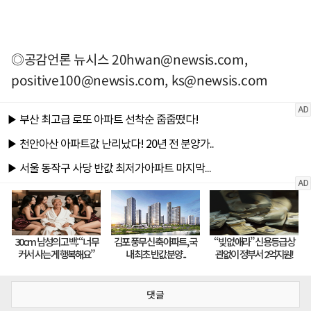
◎공감언론 뉴시스
20hwan@newsis.com
,
positive100@newsis.com
,
ks@newsis.com
댓글