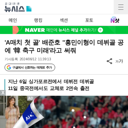
메인
랭킹
섹션
포토
'A매치 첫 골' 배준호 "흥민이형이 데뷔골 공
에 '韓 축구 미래'라고 써줘
기사등록
2024/06/12 11:39:13
가
가
구글에서 선호하는 매체로 추가
지난 6일 싱가포르전에서 데뷔전 데뷔골
11일 중국전에서도 교체로 2연속 출전
X