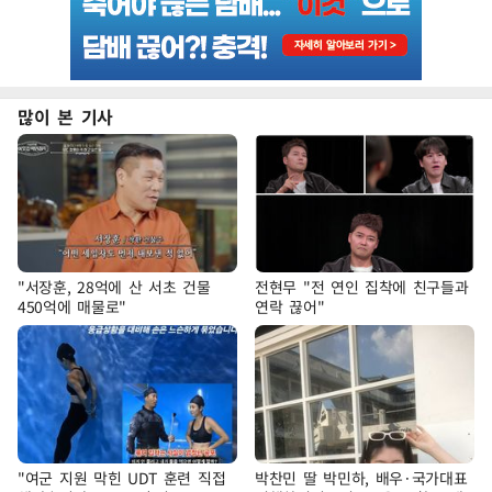
많이 본 기사
"서장훈, 28억에 산 서초 건물
전현무 "전 연인 집착에 친구들과
450억에 매물로"
연락 끊어"
"여군 지원 막힌 UDT 훈련 직접
박찬민 딸 박민하, 배우·국가대표