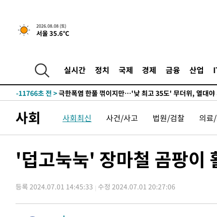
-30867초 전 >
온열질환 사망자 3명 늘어…누적 환자 3000명 돌파
-24812초 전 >
강릉에 시간당 81.4㎜ 물폭탄…도로 잠기고 담벼락 붕괴
2026.08.08 (토)
서울 35.6℃
-20919초 전 >
백운산서 80년근 천종산삼 9뿌리 발견…감정가 1.3억원
-18629초 전 >
선재도서 해루질 나섰다 실종 60대, 닷새 만에 숨진 채 발
-16163초 전 >
남자 농구, 나고야 아시안게임서 '홈팀' 일본과 한일전
실시간
정치
국제
경제
금융
산업
-15539초 전 >
여수 오동도 해상서 모터보트 전복…1명 사망·1명 실종
-11766초 전 >
극한폭염 한풀 꺾이지만…'낮 최고 35도' 무더위, 열대야
주 날씨]
-8784초 전 >
축구협회 "압수수색·성접대 논란 사과…쇄신의 기회로 삼
사회
사회최신
사건/사고
법원/검찰
의료
-7301초 전 >
[속보]'압수수색·성접대 논란' 축구협회 "실망과 걱정 안
송"
1시간 전 >
'최고 37도' 폭염 지속…강원동해안 최대 150㎜ 비
3시간 전 >
[속보]뉴욕증시 상승 마감…S&P 0.6% 나스닥 1.3%↑
'덥고눅눅' 장마철 곰팡이
-32136초 전 >
[속보]이강인 "감독님이 원하는 마음 느꼈고, 많은 트로피
틀레티코 이적"
-31918초 전 >
수도권 40도 육박 '펄펄'…동해안 일부 지역엔 호의주의
등록 2024.07.01 14:45:33
수정 2024.07.01 20:27:06
-30887초 전 >
온열질환 사망자 3명 늘어…누적 환자 3000명 돌파
-24832초 전 >
강릉에 시간당 81.4㎜ 물폭탄…도로 잠기고 담벼락 붕괴
-20939초 전 >
백운산서 80년근 천종산삼 9뿌리 발견…감정가 1.3억원