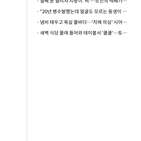
· 엘베 문 열리자 지팡이 '퍽'…노인의 택배기사 폭행 이유
· "20년 병수발했는데 얼굴도 모르는 동생이 유산 절반을"…배다른 형제 상속권 있을까
· 냄비 태우고 욕실 물바다…'치매 의심' 시어머니 검사 권유했다가 '날벼락'
· 새벽 식당 몰래 들어와 테이블서 '쿨쿨'…토사물 남기고 사라진 남성