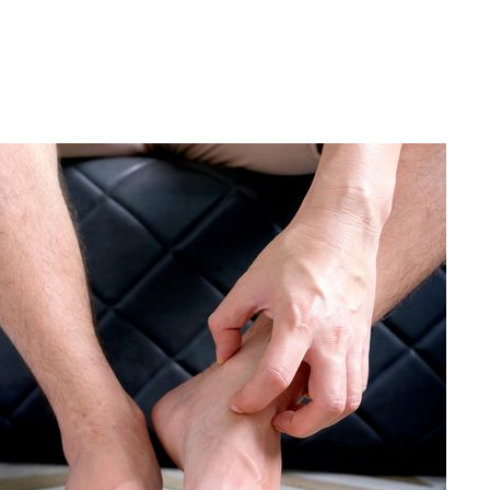
견
 계속[다음
겠다"
겨드려 죄