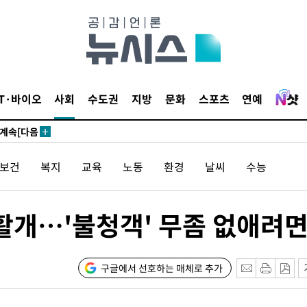
견
IT·바이오
사회
수도권
지방
문화
스포츠
연예
 계속[다음
겠다"
/보건
복지
교육
노동
환경
날씨
수능
겨드려 죄
 활개…'불청객' 무좀 없애려
 원해 아
보
구글에서 선호하는 매체로 추가