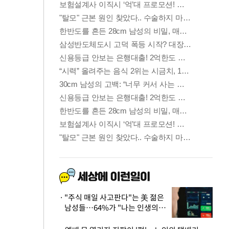
"주식 매일 사고판다"는 美 젊은
남성들…64%가 "나는 인생의
패배자“