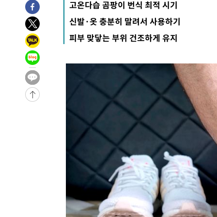
고온다습 곰팡이 번식 최적 시기
-18649초 전 >
선재도서 해루질 나섰다 실종 60대, 닷새 만에 숨진 채 발
신발·옷 충분히 말려서 사용하기
-16183초 전 >
남자 농구, 나고야 아시안게임서 '홈팀' 일본과 한일전
피부 맞닿는 부위 건조하게 유지
-15559초 전 >
여수 오동도 해상서 모터보트 전복…1명 사망·1명 실종
-11786초 전 >
극한폭염 한풀 꺾이지만…'낮 최고 35도' 무더위, 열대야
주 날씨]
-8804초 전 >
축구협회 "압수수색·성접대 논란 사과…쇄신의 기회로 삼
-7321초 전 >
[속보]'압수수색·성접대 논란' 축구협회 "실망과 걱정 안
송"
1시간 전 >
'최고 37도' 폭염 지속…강원동해안 최대 150㎜ 비
3시간 전 >
[속보]뉴욕증시 상승 마감…S&P 0.6% 나스닥 1.3%↑