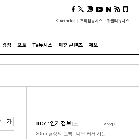
사이 해답 찾았죠"…알을
깨고 나온 '초자아'
K-Artprice
프라임뉴시스
위클리뉴시스
광장
포토
TV뉴시스
제휴 콘텐츠
제보
면