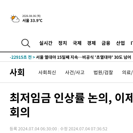
-31685초 전 >
"美간섭에 합의 지연"…트럼프, '이란 호르무즈 통제권'
-28205초 전 >
[속보]산업장관 "李정부, 원전 반대 안해…안정 전력 위
2026.08.06 (목)
서울 33.9℃
-26902초 전 >
[속보]경찰, '홍명보 선임 논란' 대한축구협회·축구회관 
색
-26289초 전 >
[속보]산업장관 "美무역법 제301조 과잉생산 결과 발표 8
상
-26082초 전 >
[속보]코스피 매도사이드카 발동…4%대 급락
실시간
정치
국제
경제
금융
산업
-25354초 전 >
[속보]전남광주 초대 시민추천 부시장에 백승주·윤난실
-22915초 전 >
서울 열대야 15일째 지속…비공식 '초열대야' 30도 넘어
-21482초 전 >
[속보]코스닥, 2.15포인트(0.27%) 내린 797.44 출발
사회
사회최신
사건/사고
법원/검찰
의료
-21465초 전 >
[속보]코스피, 119.51포인트(1.81%) 내린 6478.75 개
-17912초 전 >
6월 경상수지 497.3억 달러…두 달 연속 사상 최대
-17863초 전 >
서울 낮 39도 '폭염중대경보'…40도 관측 가능성도
최저임금 인상률 논의, 이제
-15225초 전 >
미 워싱턴주 스포캔 시의 통제불능 3개 산불, 방화선 일부
회의
-7398초 전 >
[속보] 호르무즈 해협 이란-오만 협상 기대속 뉴욕증시 혼조
우 0.49%↑
-5753초 전 >
[속보] 이란 대통령 "지금 최고지도자와 소통하기가 매우 
임 3년 인터뷰
2시간 전 >
[속보] "이란-오만, 호르무즈 해협 통행 항로 합의" 이란 외
등록 2024.07.04 06:30:00
수정 2024.07.04 07:36:52
-32090초 전 >
내일까지 39도 '펄펄'…기상청 "태풍 지나며 폭염 잠시 