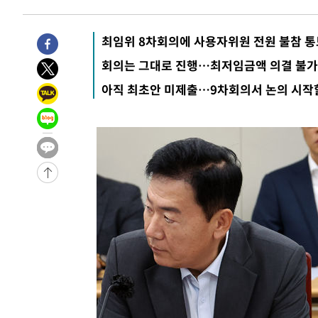
-31727초 전 >
트럼프, 한국계 진보 주지사 후보 맹공…"공산주의가 최대
-31705초 전 >
"美간섭에 합의 지연"…트럼프, '이란 호르무즈 통제권'
최임위 8차회의에 사용자위원 전원 불참 통
-28225초 전 >
[속보]산업장관 "李정부, 원전 반대 안해…안정 전력 위
회의는 그대로 진행…최저임금액 의결 불
-26922초 전 >
[속보]경찰, '홍명보 선임 논란' 대한축구협회·축구회관 
아직 최초안 미제출…9차회의서 논의 시작
색
-26309초 전 >
[속보]산업장관 "美무역법 제301조 과잉생산 결과 발표 8
상
-26102초 전 >
[속보]코스피 매도사이드카 발동…4%대 급락
-25374초 전 >
[속보]전남광주 초대 시민추천 부시장에 백승주·윤난실
-22935초 전 >
서울 열대야 15일째 지속…비공식 '초열대야' 30도 넘어
-21502초 전 >
[속보]코스닥, 2.15포인트(0.27%) 내린 797.44 출발
-21485초 전 >
[속보]코스피, 119.51포인트(1.81%) 내린 6478.75 개
-17932초 전 >
6월 경상수지 497.3억 달러…두 달 연속 사상 최대
-17883초 전 >
서울 낮 39도 '폭염중대경보'…40도 관측 가능성도
-15245초 전 >
미 워싱턴주 스포캔 시의 통제불능 3개 산불, 방화선 일부
-7418초 전 >
[속보] 호르무즈 해협 이란-오만 협상 기대속 뉴욕증시 혼조
우 0.49%↑
-5773초 전 >
[속보] 이란 대통령 "지금 최고지도자와 소통하기가 매우 
임 3년 인터뷰
2시간 전 >
[속보] "이란-오만, 호르무즈 해협 통행 항로 합의" 이란 외