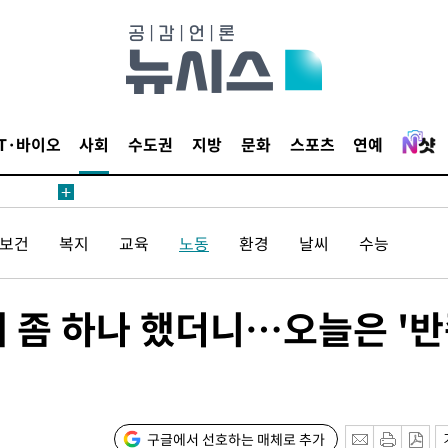
 수용할까
해 불가피"
등 압수수
월 중 예
IT·바이오
사회
수도권
지방
문화
스포츠
연예
/보건
복지
교육
노동
환경
날씨
수능
장
 좀 하나 했더니…오늘은 '반
 구축
 마감 다
어려워" 취
무부 대변인
구글에서 선호하는 매체로 추가
꺾인다"