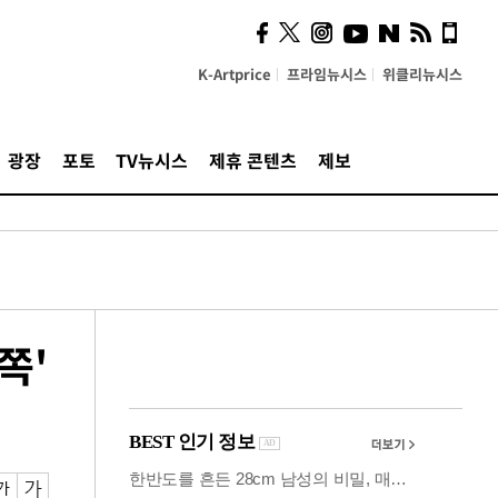
계…'고급 가요'의 주체적
영토
K-Artprice
프라임뉴시스
위클리뉴시스
광장
포토
TV뉴시스
제휴 콘텐츠
제보
쪽'