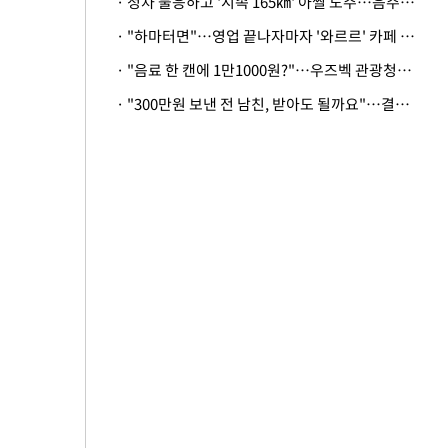
· 정차 불응하고 '시속 165㎞' 아찔 도주…음주운전자 체포
· "하마터면"…영업 끝나자마자 '와르르' 카페 테라스 덮친 대리석 외벽
· "음료 한 캔에 1만1000원?"…우즈벡 관광청까지 나섰다, 유튜버 폭로 후폭풍
· "300만원 보낸 전 남친, 받아도 될까요"…결혼 앞둔 예비신부의 뜻밖 고충