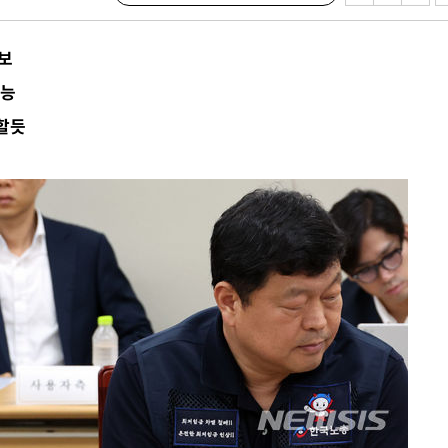
 위협"
 수용할까
보
해 불가피"
가능
등 압수수
할듯
월 중 예
장
 구축
 마감 다
어려워" 취
무부 대변인