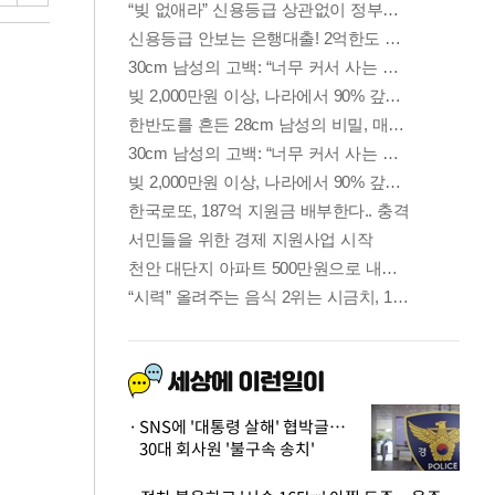
SNS에 '대통령 살해' 협박글…
30대 회사원 '불구속 송치'