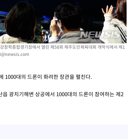
속[다음주
포시 강창학종합경기장에서 열린 제58회 제주도민체육대회 개막식에서 제1
다"
3@newsis.com
려 죄송"
에 1000대의 드론이 화려한 장관을 펼친다.
산읍 광치기해변 상공에서 1000대의 드론이 참여하는 제2