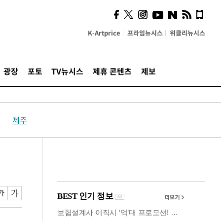
사이 해답 찾았죠"…알을
깨고 나온 '초자아'
K-Artprice
프라임뉴시스
위클리뉴시스
광장
포토
TV뉴시스
제휴 콘텐츠
제보
제주