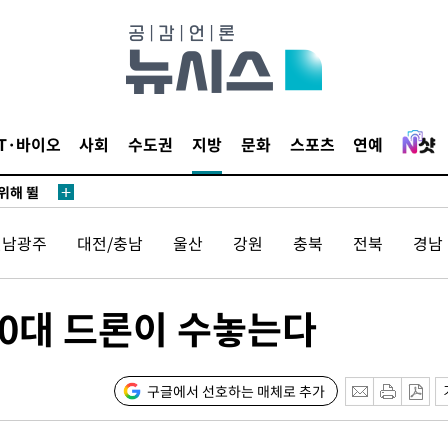
·서미화·
1위… 정
鄭
IT·바이오
사회
수도권
지방
문화
스포츠
연예
위해 뛸
승리
내일날씨]
전남광주
대전/충남
울산
강원
충북
전북
경남
원해 아틀
000대 드론이 수놓는다
구글에서 선호하는 매체로 추가