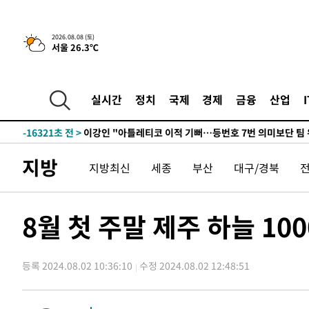
9시간 전 >
[속보]뉴욕증시 상승 마감…S&P 0.6% 나스닥 1.3%↑
-26505초 전 >
이란 "호르무즈 재개방 합의 근접…美 배상 선행돼야"
2026.08.08 (토)
서울 26.3℃
-17552초 전 >
[속보]與최고위원 제주·인천 순회경선…박선원·최민희
한민수·김용 순
-17505초 전 >
[속보]김민석, 與 전대 당원투표 누적 득표율 45.42%로 
청래 44.56%
-16787초 전 >
[속보]與 대표 경선 제주·인천 당원투표…金 47.75%·
실시간
정치
국제
경제
금융
산업
42.08%·宋 10.17%
-16321초 전 >
이강인 "아틀레티코 이적 기뻐…등번호 7번 의미보단 팀 
것"
-16256초 전 >
[속보]與 당대표 경선, 제주·인천 권리당원 투표 김민석 
-10030초 전 >
낮 최고 35도 '무더위'…동해안 시간당 30㎜ '강한 비'[
지방
지방최신
세종
부산
대구/경북
-9300초 전 >
[속보]이강인 "감독님이 원하는 마음 느꼈고, 많은 트로피 
레티코 이적"
-9082초 전 >
수도권 40도 육박 '펄펄'…동해안 일부 지역엔 호의주의보
-8051초 전 >
온열질환 사망자 3명 늘어…누적 환자 3000명 돌파
8월 첫 주말 제주 하늘 1
-1996초 전 >
강릉에 시간당 81.4㎜ 물폭탄…도로 잠기고 담벼락 붕괴
31분 전 >
백운산서 80년근 천종산삼 9뿌리 발견…감정가 1.3억원
등록 2024.08.02 10:36:10
수정 2024.08.02 12:48:51
1시간 전 >
선재도서 해루질 나섰다 실종 60대, 닷새 만에 숨진 채 발견
1시간 전 >
남자 농구, 나고야 아시안게임서 '홈팀' 일본과 한일전
2시간 전 >
여수 오동도 해상서 모터보트 전복…1명 사망·1명 실종