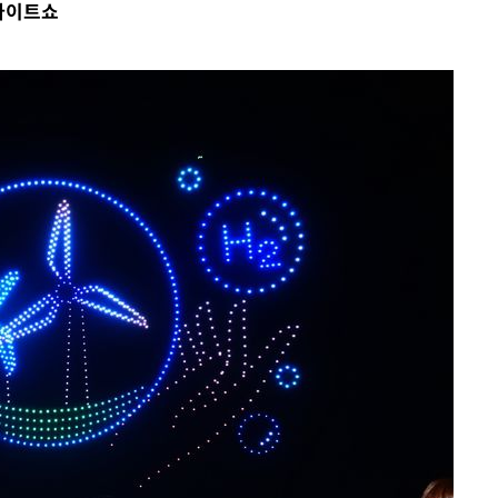
론라이트쇼
속[다음주
다"
려 죄송"
·서미화·
1위… 정
鄭
위해 뛸
승리
내일날씨]
원해 아틀