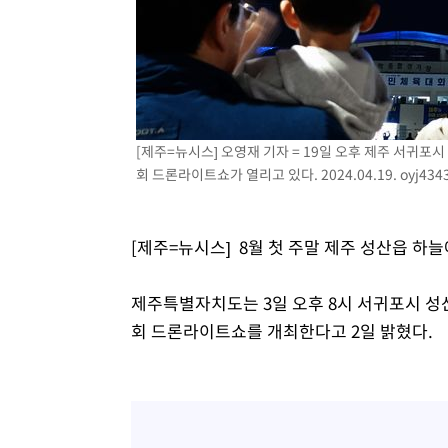
31분 전 >
백운산서 80년근 천종산삼 9뿌리 발견…감정가 1.3억원
1시간 전 >
선재도서 해루질 나섰다 실종 60대, 닷새 만에 숨진 채 발견
1시간 전 >
남자 농구, 나고야 아시안게임서 '홈팀' 일본과 한일전
2시간 전 >
여수 오동도 해상서 모터보트 전복…1명 사망·1명 실종
3시간 전 >
극한폭염 한풀 꺾이지만…'낮 최고 35도' 무더위, 열대야 계
[제주=뉴시스] 오영재 기자 = 19일 오후 제주 서귀
날씨]
3시간 전 >
축구협회 "압수수색·성접대 논란 사과…쇄신의 기회로 삼겠
회 드론라이트쇼가 열리고 있다. 2024.04.19.
oyj434
4시간 전 >
[속보]'압수수색·성접대 논란' 축구협회 "실망과 걱정 안겨드
7시간 전 >
'최고 37도' 폭염 지속…강원동해안 최대 150㎜ 비
[제주=뉴시스] 8월 첫 주말 제주 성산읍 하늘
9시간 전 >
[속보]뉴욕증시 상승 마감…S&P 0.6% 나스닥 1.3%↑
제주특별자치도는 3일 오후 8시 서귀포시 성
회 드론라이트쇼를 개최한다고 2일 밝혔다.