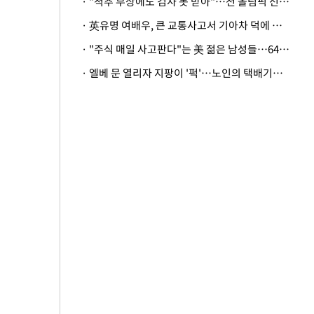
· "척추 부상에도 검사 못 받아"…전 올림픽 선수, 美봅슬레이협회 상대 소송
· 英유명 여배우, 큰 교통사고서 기아차 덕에 살았다
· "주식 매일 사고판다"는 美 젊은 남성들…64%가 "나는 인생의 패배자“
· 엘베 문 열리자 지팡이 '퍽'…노인의 택배기사 폭행 이유