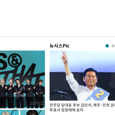
뉴시스Pic
슨 일이? [뉴시스국회토pic]
민주당 당대표 후보 김민석, 제주·인천 
투표서 정청래에 승리