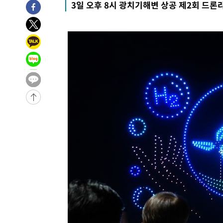
3일 오후 8시 광치기해변 상공 제2회 드
3시간 전 >
극한폭염 한풀 꺾이지만…'낮 최고 35도' 무더위, 열대야 계
날씨]
3시간 전 >
축구협회 "압수수색·성접대 논란 사과…쇄신의 기회로 삼겠
4시간 전 >
[속보]'압수수색·성접대 논란' 축구협회 "실망과 걱정 안겨드
7시간 전 >
'최고 37도' 폭염 지속…강원동해안 최대 150㎜ 비
9시간 전 >
[속보]뉴욕증시 상승 마감…S&P 0.6% 나스닥 1.3%↑
-26505초 전 >
이란 "호르무즈 재개방 합의 근접…美 배상 선행돼야"
-17552초 전 >
[속보]與최고위원 제주·인천 순회경선…박선원·최민희
한민수·김용 순
-17505초 전 >
[속보]김민석, 與 전대 당원투표 누적 득표율 45.42%로 
청래 44.56%
-16787초 전 >
[속보]與 대표 경선 제주·인천 당원투표…金 47.75%·
42.08%·宋 10.17%
-16321초 전 >
이강인 "아틀레티코 이적 기뻐…등번호 7번 의미보단 팀 
것"
-16256초 전 >
[속보]與 당대표 경선, 제주·인천 권리당원 투표 김민석 
-10030초 전 >
낮 최고 35도 '무더위'…동해안 시간당 30㎜ '강한 비'[
-9300초 전 >
[속보]이강인 "감독님이 원하는 마음 느꼈고, 많은 트로피 
레티코 이적"
-9082초 전 >
수도권 40도 육박 '펄펄'…동해안 일부 지역엔 호의주의보
-8051초 전 >
온열질환 사망자 3명 늘어…누적 환자 3000명 돌파
-1996초 전 >
강릉에 시간당 81.4㎜ 물폭탄…도로 잠기고 담벼락 붕괴