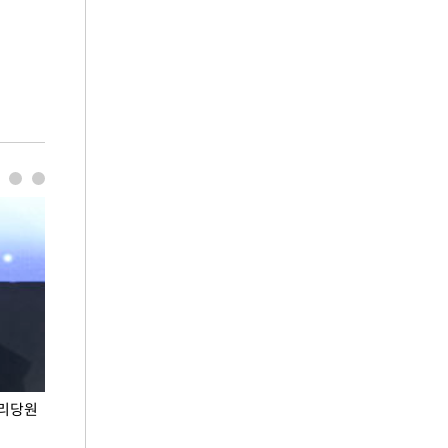
권리당원
무더위 잊는 도심형 여름 축제 '2026 서울 바캉스
용산어린이정원 앞
페스티벌'