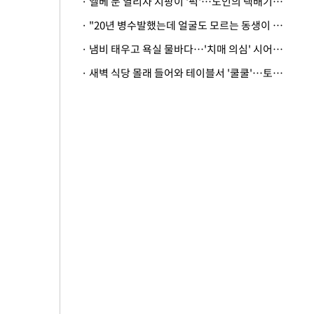
· 엘베 문 열리자 지팡이 '퍽'…노인의 택배기사 폭행 이유
· "20년 병수발했는데 얼굴도 모르는 동생이 유산 절반을"…배다른 형제 상속권 있을까
· 냄비 태우고 욕실 물바다…'치매 의심' 시어머니 검사 권유했다가 '날벼락'
· 새벽 식당 몰래 들어와 테이블서 '쿨쿨'…토사물 남기고 사라진 남성