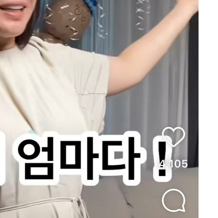
제 대응"
쳐
기소
수…이병태