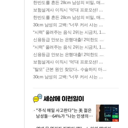
"주식 매일 사고판다"는 美 젊은
남성들…64%가 "나는 인생의
패배자“