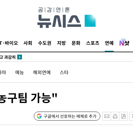
수…이병태
지(종합)
0.3만개
IT·바이오
사회
수도권
지방
문화
스포츠
연예
 4.1%로
말고 과감히
쪽 아웃바
라마
예능
해외연예
스타
하향
재난지역 선
희망지 못
농구팀 가능"
]
제 대응"
구글에서 선호하는 매체로 추가