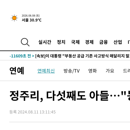
2026.08.08 (토)
서울 30.9℃
3시간 전 >
[속보]규제합리화위원회 부위원장에 김태유 서울대 공대 교
후임
-19159초 전 >
이강인, 폭염 속 AT마드리드 첫 훈련…80명 식사 대접까
-16298초 전 >
미 사업체 일자리, 7월에 2.3만개 순감하고 그 전 2개월 1
실시간
정치
국제
경제
금융
산업
하향수정 (2보)
-15746초 전 >
[속보] 미 사업체, 일자리 7월에 2.3만 개 줄어…실업률은
↓
-11609초 전 >
[속보]이 대통령 "부동산 공급 기존 사고방식 매달리지 
실천"
-10694초 전 >
이란, "오만과 '중앙 단일 루트' 합의…북쪽 인바운드·남
연예
연예최신
방송/TV
영화
가요
드
운드는 임시"
-2262초 전 >
"낮 기온 소폭 하락"…수도권 폭염중대경보, 폭염경보로 
-2226초 전 >
[속보]이 대통령, '호우피해' 안동·의성 관할 4개 면 특별
포
-2189초 전 >
[단독]중수청 지원 검사들, 정원 초과 시 낮은 계급 임용…
정주리, 다섯째도 아들…"
갈 수도
-160초 전 >
낮 최고 37도 찜통더위…곳곳 소나기·강원 많은 비[내일날씨
25분 전 >
SK하이닉스, 용인·청주 팹에 54조 투자…"AI 메모리 수요 선
등록 2024.08.11 13:11:45
1시간 전 >
여자배구 이재영·이다영 자매, 아제르바이잔 투란VC 입단
1시간 전 >
외국인 심판 성 접대 7경기 들여다보니…한국 축구 '5승 2무'
1시간 전 >
[속보]코스닥, 2.86포인트(0.36%) 내린 798.81마감