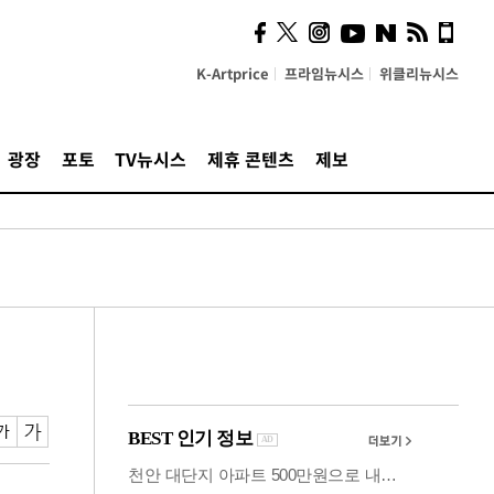
시, 스마트폰 액세서리에
NFC 더했다
K-Artprice
프라임뉴시스
위클리뉴시스
광장
포토
TV뉴시스
제휴 콘텐츠
제보