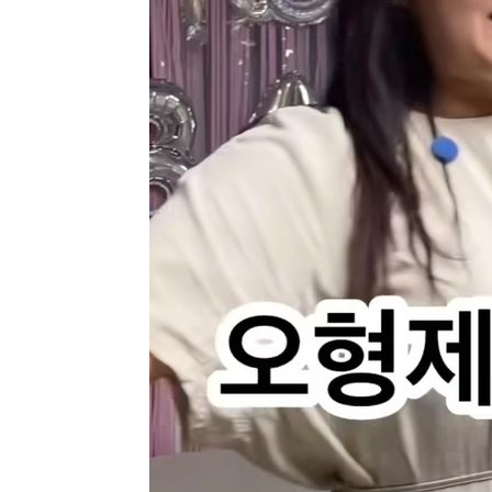
25분 전 >
SK하이닉스, 용인·청주 팹에 54조 투자…"AI 메모리 수요 선
1시간 전 >
여자배구 이재영·이다영 자매, 아제르바이잔 투란VC 입단
1시간 전 >
외국인 심판 성 접대 7경기 들여다보니…한국 축구 '5승 2무'
1시간 전 >
[속보]코스닥, 2.86포인트(0.36%) 내린 798.81마감
1시간 전 >
[속보]코스피, 6200선 약보합…0.60% 내린 6258.77에 마
1시간 전 >
[속보]원·달러 환율, 7.7원 내린 1416.1원 마감
1시간 전 >
[속보] 노원서 40.1도 관측…서울, 2018년 이후 첫 40도
2시간 전 >
[속보]종합특검, '계엄 수용공간 확보' 신용해 前교정본부장 
2시간 전 >
외신들도 주목한 韓축구 파문…"국민적 공분에 수사 재개"
2시간 전 >
11시간 압수수색에 성접대 파문까지…'쑥대밭' 된 축구협회
3시간 전 >
[속보]규제합리화위원회 부위원장에 김태유 서울대 공대 교
후임