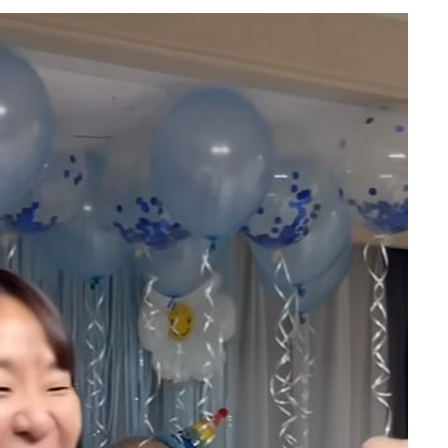
쳐
기소
수…이병태
지(종합)
0.3만개
 4.1%로
말고 과감히
쪽 아웃바
하향
재난지역 선
희망지 못
]