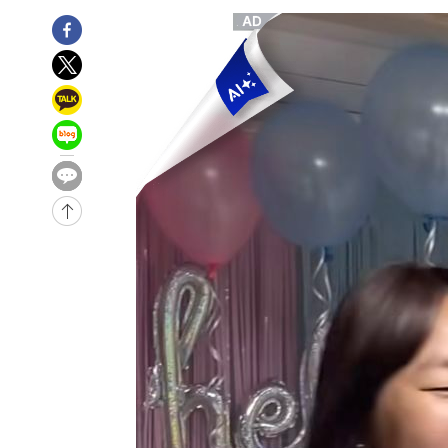
1시간 전 >
[속보]코스피, 6200선 약보합…0.60% 내린 6258.77에 마
1시간 전 >
[속보]원·달러 환율, 7.7원 내린 1416.1원 마감
1시간 전 >
[속보] 노원서 40.1도 관측…서울, 2018년 이후 첫 40도
2시간 전 >
[속보]종합특검, '계엄 수용공간 확보' 신용해 前교정본부장 
2시간 전 >
외신들도 주목한 韓축구 파문…"국민적 공분에 수사 재개"
2시간 전 >
11시간 압수수색에 성접대 파문까지…'쑥대밭' 된 축구협회
3시간 전 >
[속보]규제합리화위원회 부위원장에 김태유 서울대 공대 교
후임
-19159초 전 >
이강인, 폭염 속 AT마드리드 첫 훈련…80명 식사 대접까
-16298초 전 >
미 사업체 일자리, 7월에 2.3만개 순감하고 그 전 2개월 1
하향수정 (2보)
-15746초 전 >
[속보] 미 사업체, 일자리 7월에 2.3만 개 줄어…실업률은
↓
-11609초 전 >
[속보]이 대통령 "부동산 공급 기존 사고방식 매달리지 
실천"
-10694초 전 >
이란, "오만과 '중앙 단일 루트' 합의…북쪽 인바운드·남
운드는 임시"
-2262초 전 >
"낮 기온 소폭 하락"…수도권 폭염중대경보, 폭염경보로 
-2226초 전 >
[속보]이 대통령, '호우피해' 안동·의성 관할 4개 면 특별
포
-2189초 전 >
[단독]중수청 지원 검사들, 정원 초과 시 낮은 계급 임용…
갈 수도
-160초 전 >
낮 최고 37도 찜통더위…곳곳 소나기·강원 많은 비[내일날씨