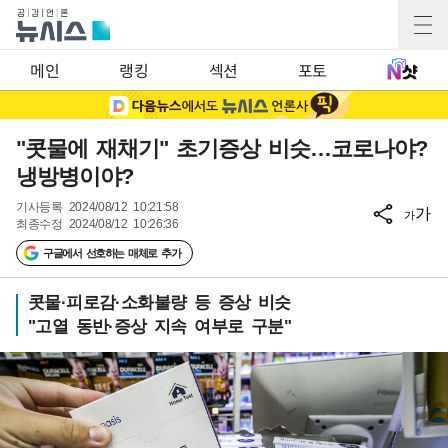
메인
랭킹
섹션
포토
"콧물에 재채기" 초기증상 비슷…코로나야?
냉방병이야?
기사등록
2024/08/12 10:21:58
가
가
최종수정
2024/08/12 10:26:36
구글에서 선호하는 매체로 추가
콧물·피로감·소화불량 등 증상 비슷
"고열 동반·증상 지속 여부로 구분"