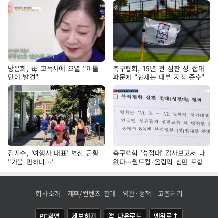
방은희, 母 고독사에 오열 "이틀
축구협회, 15년 전 심판 성 접대
만에 발견"
파문에 "현재는 내부 지침 준수"
김지수, '여행사 대표' 변신 근황
축구협회 '성접대' 감사보고서 나
"가볼 만하니…"
왔다…월드컵·올림픽 심판 포함
회사소개
제휴/컨텐츠 판매
약관·정책
고충처리
PC화면
제보하기
앱 다운로드
맨위로↑