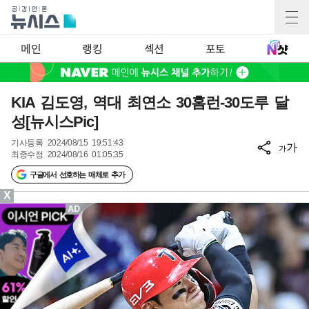
메인
랭킹
섹션
포토
KIA 김도영, 역대 최연소 30홈런-30도루 달
성[뉴시스Pic]
기사등록
2024/08/15 19:51:43
가
가
최종수정
2024/08/16 01:05:35
구글에서 선호하는 매체로 추가
X