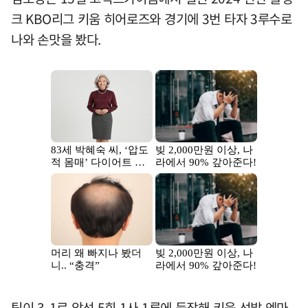
크 KBO리그 키움 히어로즈와 경기에 3번 타자 3루수로
나와 손맛을 봤다.
팀이 3-1로 앞선 5회 1사 1루에 등장해 키움 선발 엔마