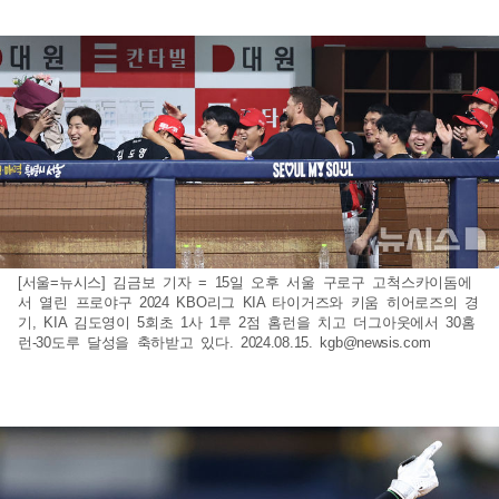
[서울=뉴시스] 김금보 기자 = 15일 오후 서울 구로구 고척스카이돔에
서 열린 프로야구 2024 KBO리그 KIA 타이거즈와 키움 히어로즈의 경
기, KIA 김도영이 5회초 1사 1루 2점 홈런을 치고 더그아웃에서 30홈
런-30도루 달성을 축하받고 있다. 2024.08.15.
kgb@newsis.com