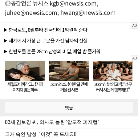
◎공감언론 뉴시스
kgb@newsis.com
,
juhee@newsis.com
,
hwang@newsis.com
댓글