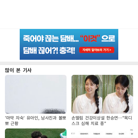
많이 본 기사
'마약 자숙' 유아인, 남사친과 볼뽀
손떨림 건강이상설 한승연…"목디
뽀 근황
스크 심해 치료 중"