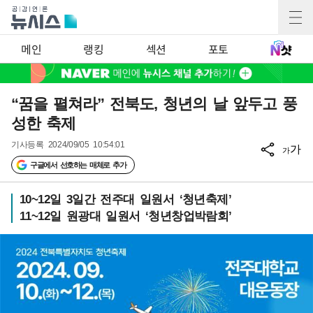
메인
랭킹
섹션
포토
“꿈을 펼쳐라” 전북도, 청년의 날 앞두고 풍
성한 축제
기사등록
2024/09/05 10:54:01
가
가
구글에서 선호하는 매체로 추가
10~12일 3일간 전주대 일원서 ‘청년축제’
11~12일 원광대 일원서 ‘청년창업박람회’