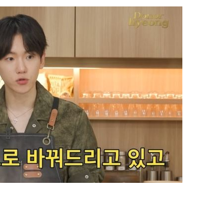
25.3%↑
 하향
별재난지역
…희망지 못
날씨]
요 선제 대
단
무'
 마쳐
부장 기소