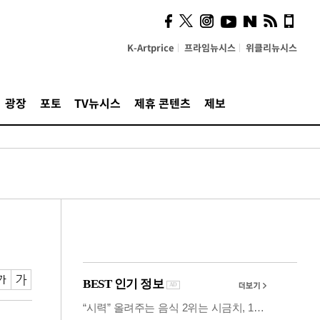
시, 스마트폰 액세서리에
NFC 더했다
K-Artprice
프라임뉴시스
위클리뉴시스
광장
포토
TV뉴시스
제휴 콘텐츠
제보