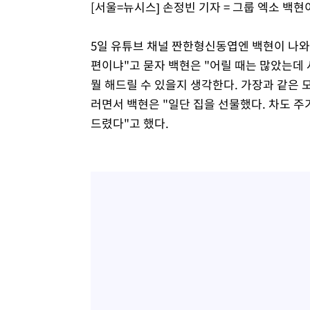
[서울=뉴시스] 손정빈 기자 = 그룹 엑소 백
-15541초 전 >
외신들도 주목한 韓축구 파문…"국민적 공분에 수사 재개
-15512초 전 >
11시간 압수수색에 성접대 파문까지…'쑥대밭' 된 축구
5일 유튜브 채널 짠한형신동엽엔 백현이 나와 
-14534초 전 >
[속보]규제합리화위원회 부위원장에 김태유 서울대 공대
편이냐"고 묻자 백현은 "어릴 때는 많았는데
병태 후임
-10892초 전 >
[속보]국힘 윤리위, '돌려차기 발언' 진종오·서범수 징계
뭘 해드릴 수 있을지 생각한다. 가장과 같은 
-6217초 전 >
[속보] 7월 중국 수출 23.9%↑ 수입 27.5%↑…무역총액 
러면서 백현은 "일단 집을 선물했다. 차도 주
-3377초 전 >
[속보]'채상병 순직 책임' 임성근, 항소심도 징역 3년
드렸다"고 했다.
-3243초 전 >
[속보]종합특검, '관저이전 봐주기 감사' 유병호 구속기소
2분 전 >
민주 콩고 에볼라환자 4천명 돌파, 4053명 발생 1850명 사망