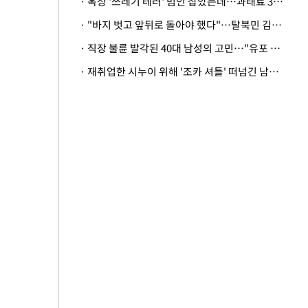
· 옥상 '쓰레기 테러' 범인 잡았는데…과태료 3만원 처분에 숙박업주 허탈
· "바지 벗고 앞뒤로 돌아야 했다"…탈북민 김서아, 기쁨조 검사 수치심 회상
· 직장 불륜 발각된 40대 남성의 고민…"유포 동료 명예훼손·협박죄 고소 가능할까"
· 재취업한 시누이 위해 '조카 셔틀' 떠넘긴 남편…아내 "난 못한다"