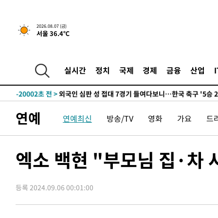
-27689초 전 >
"낮 기온 소폭 하락"…수도권 폭염중대경보, 폭염경보로
-27653초 전 >
[속보]이 대통령, '호우피해' 안동·의성 관할 4개 면 특
2026.08.07 (금)
서울 36.4℃
선포
-27616초 전 >
[단독]중수청 지원 검사들, 정원 초과 시 낮은 계급 임용
갈 수도
-25587초 전 >
낮 최고 37도 찜통더위…곳곳 소나기·강원 많은 비[내일
-23893초 전 >
SK하이닉스, 용인·청주 팹에 54조 투자…"AI 메모리 수
실시간
정치
국제
경제
금융
산업
응"
-20749초 전 >
여자배구 이재영·이다영 자매, 아제르바이잔 투란VC 입
-20002초 전 >
외국인 심판 성 접대 7경기 들여다보니…한국 축구 '5승 2
-19736초 전 >
[속보]코스닥, 2.86포인트(0.36%) 내린 798.81마감
연예
연예최신
방송/TV
영화
가요
드
-19689초 전 >
[속보]코스피, 6200선 약보합…0.60% 내린 6258.77에
-19669초 전 >
[속보]원·달러 환율, 7.7원 내린 1416.1원 마감
-19558초 전 >
[속보] 노원서 40.1도 관측…서울, 2018년 이후 첫 40도
엑소 백현 "부모님 집·차 
-16648초 전 >
[속보]종합특검, '계엄 수용공간 확보' 신용해 前교정본
-15521초 전 >
외신들도 주목한 韓축구 파문…"국민적 공분에 수사 재개
등록 2024.09.06 00:01:00
-15492초 전 >
11시간 압수수색에 성접대 파문까지…'쑥대밭' 된 축구
-14514초 전 >
[속보]규제합리화위원회 부위원장에 김태유 서울대 공대
병태 후임
-10872초 전 >
[속보]국힘 윤리위, '돌려차기 발언' 진종오·서범수 징계