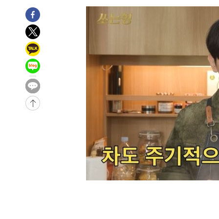
-6197초 전 >
[속보] 7월 중국 수출 23.9%↑ 수입 27.5%↑…무역총액 
-3357초 전 >
[속보]'채상병 순직 책임' 임성근, 항소심도 징역 3년
-3223초 전 >
[속보]종합특검, '관저이전 봐주기 감사' 유병호 구속기소
2분 전 >
민주 콩고 에볼라환자 4천명 돌파, 4053명 발생 1850명 사망
-27709초 전 >
"낮 기온 소폭 하락"…수도권 폭염중대경보, 폭염경보로
-27673초 전 >
[속보]이 대통령, '호우피해' 안동·의성 관할 4개 면 특
선포
-27636초 전 >
[단독]중수청 지원 검사들, 정원 초과 시 낮은 계급 임용
갈 수도
-25607초 전 >
낮 최고 37도 찜통더위…곳곳 소나기·강원 많은 비[내일
-23913초 전 >
SK하이닉스, 용인·청주 팹에 54조 투자…"AI 메모리 수
응"
-20769초 전 >
여자배구 이재영·이다영 자매, 아제르바이잔 투란VC 입
-20022초 전 >
외국인 심판 성 접대 7경기 들여다보니…한국 축구 '5승 2
-19756초 전 >
[속보]코스닥, 2.86포인트(0.36%) 내린 798.81마감
-19709초 전 >
[속보]코스피, 6200선 약보합…0.60% 내린 6258.77에
-19689초 전 >
[속보]원·달러 환율, 7.7원 내린 1416.1원 마감
-19578초 전 >
[속보] 노원서 40.1도 관측…서울, 2018년 이후 첫 40도
-16668초 전 >
[속보]종합특검, '계엄 수용공간 확보' 신용해 前교정본