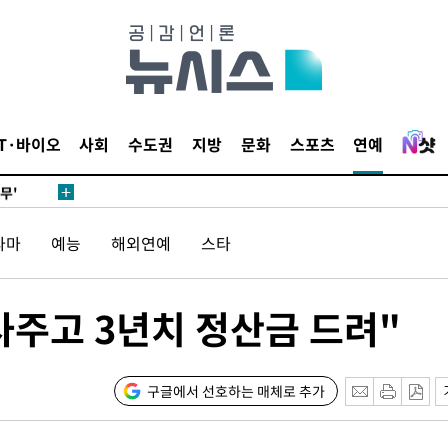
 하향
별재난지역
…희망지 못
날씨]
요 선제 대
IT·바이오
사회
수도권
지방
문화
스포츠
연예
단
무'
라마
예능
해외연예
스타
 마쳐
사주고 3년치 정산금 드려"
부장 기소
"
협회
구글에서 선호하는 매체로 추가
 교수…이
 절차 개시