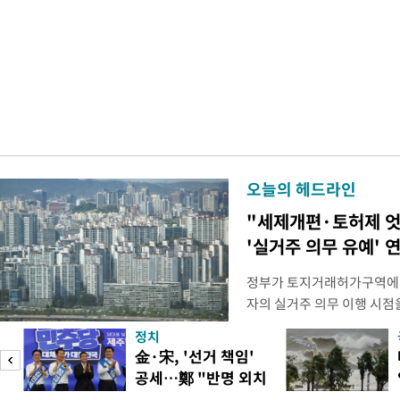
오늘의 헤드라인
"세제개편·토허제 엇
'실거주 의무 유예' 
정부가 토지거래허가구역에서
자의 실거주 의무 이행 시점을
를 올해 이후로 연장하는 방
정치
최근 발표한 2026년 세법
피
金·宋, '선거 책임'
도하기 위해 양도소득세 중과
공세…鄭 "반명 외치
실거주 의무 이행도 일정기
며 분열"