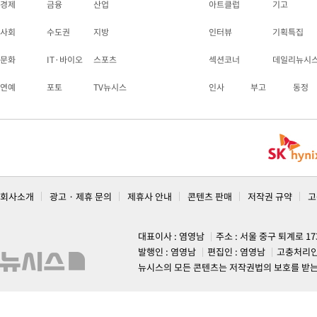
경제
금융
산업
아트클럽
기고
사회
수도권
지방
인터뷰
기획특집
문화
IT·바이오
스포츠
섹션코너
데일리뉴시
연예
포토
TV뉴시스
인사
부고
동정
회사소개
광고 · 제휴 문의
제휴사 안내
콘텐츠 판매
저작권 규약
고
대표이사 : 염영남
주소 : 서울 중구 퇴계로 1
발행인 : 염영남
편집인 : 염영남
고충처리인
뉴시스의 모든 콘텐츠는 저작권법의 보호를 받는 바, 무