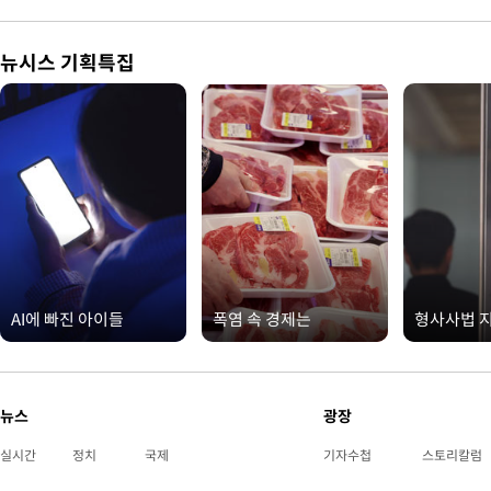
뉴시스 기획특집
AI에 빠진 아이들
폭염 속 경제는
형사사법 
뉴스
광장
실시간
정치
국제
기자수첩
스토리칼럼