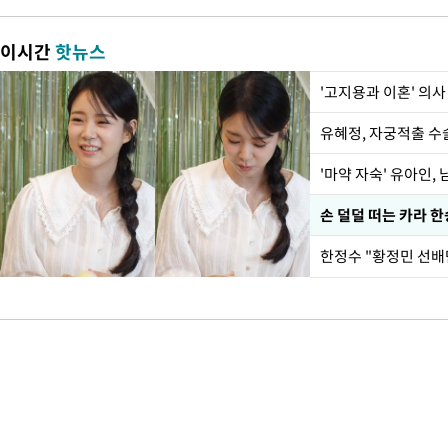
이시간
핫뉴스
'고지용과 이혼' 의사
유혜정, 자궁적출 수
'마약 자숙' 유아인,
손 덜덜 떠는 카라 