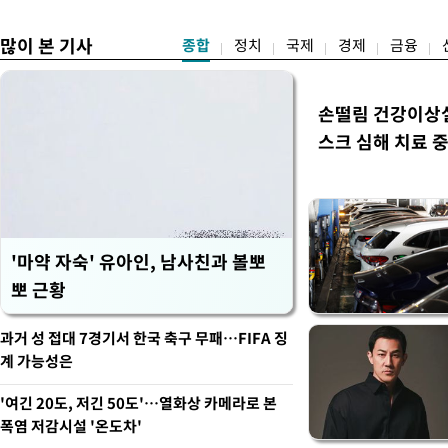
로
많이 본 기사
종합
정치
국제
경제
금융
손떨림 건강이상
스크 심해 치료 중
'마약 자숙' 유아인, 남사친과 볼뽀
뽀 근황
과거 성 접대 7경기서 한국 축구 무패…FIFA 징
계 가능성은
'여긴 20도, 저긴 50도'…열화상 카메라로 본
폭염 저감시설 '온도차'