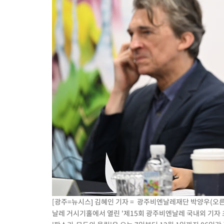
[광주=뉴시스] 김혜인 기자 = 광주비엔날레재단 박양우(오
날레 거시기홀에서 열린 '제15회 광주비엔날레 국내외 기자 