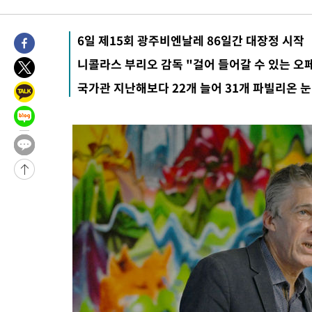
-10143초 전 >
'여긴 20도, 저긴 50도'…열화상 카메라로 본 폭염 저감시설 '
차'
-9614초 전 >
콜롬비아 신임 우파 대통령 취임 하루만에 차량폭탄 폭발 사건
6일 제15회 광주비엔날레 86일간 대장정 시작
-3208초 전 >
튀르키예 외무장관, "메카 3국 방위협정은 이란이 목표 아냐 " 
-416초 전 >
이군이 불법 군시설 건설한 레바논 남부에서 레바논군 3명 폭발로
니콜라스 부리오 감독 "걸어 들어갈 수 있는 오
41분 전 >
[속보]美중부 사령관, 이스라엘 긴급방문 다중화된 전선 상황 논의
국가관 지난해보다 22개 늘어 31개 파빌리온 
1시간 전 >
美 국방부, 켄달 전 공군장관 보안허가 취소…“에어포스원 기밀정보
론 누출”
1시간 전 >
‘축구의 신’ 아르헨티나 축구 선수 메시의 부친 지병 별세
1시간 전 >
“美 이란전 무기 소진…북한과 분쟁시 주한 미군 취약해질 수 있어”