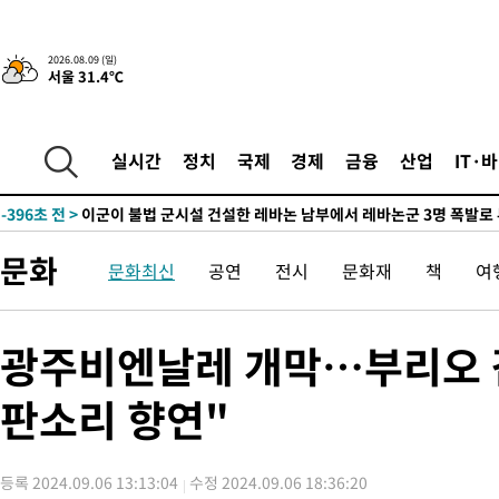
-25217초 전 >
손흥민, 68분 뛰고 2경기 침묵…LAFC, 톨루카에 1-0 승리(종합
-24489초 전 >
'2경기 연속 침묵' 손흥민, 톨루카전 68분만 뛰고 슈팅 0개
-23241초 전 >
이강인, 오늘 서울서 AT마드리드 입단식…'전례 없는 특급대우
2026.08.09 (일)
서울 31.4℃
-10123초 전 >
'여긴 20도, 저긴 50도'…열화상 카메라로 본 폭염 저감시설 '
차'
-9594초 전 >
콜롬비아 신임 우파 대통령 취임 하루만에 차량폭탄 폭발 사건
-3188초 전 >
튀르키예 외무장관, "메카 3국 방위협정은 이란이 목표 아냐 " 
실시간
정치
국제
경제
금융
산업
IT·
-396초 전 >
이군이 불법 군시설 건설한 레바논 남부에서 레바논군 3명 폭발로
41분 전 >
[속보]美중부 사령관, 이스라엘 긴급방문 다중화된 전선 상황 논의
1시간 전 >
美 국방부, 켄달 전 공군장관 보안허가 취소…“에어포스원 기밀정보
문화
문화최신
공연
전시
문화재
책
여
론 누출”
1시간 전 >
‘축구의 신’ 아르헨티나 축구 선수 메시의 부친 지병 별세
1시간 전 >
“美 이란전 무기 소진…북한과 분쟁시 주한 미군 취약해질 수 있어”
-29945초 전 >
[속보]장은수, KLPGA 제주삼다수 역전 우승…데뷔 10년 차에
광주비엔날레 개막…부리오 감
정상
-25310초 전 >
"얼마나 더웠으면"…안동 물길공원서 헤엄친 구렁이 '소동'
판소리 향연"
-25237초 전 >
손흥민, 68분 뛰고 2경기 침묵…LAFC, 톨루카에 1-0 승리(종합
-24509초 전 >
'2경기 연속 침묵' 손흥민, 톨루카전 68분만 뛰고 슈팅 0개
-23261초 전 >
이강인, 오늘 서울서 AT마드리드 입단식…'전례 없는 특급대우
등록 2024.09.06 13:13:04
수정 2024.09.06 18:36:20