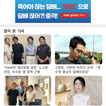
많이 본 기사
''9440억 재산분할 앞둔' 노소영
고영욱, 이번엔 박하선 공격…"류
관장, 최수종 옆 깜짝 근황
수영 열심히 일해야겠네"