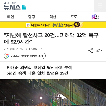
메인
랭킹
섹션
포토
"지난해 탈선사고 20건…피해액 32억 복구
에 92.9시간"
기사등록
2024/10/11 09:53:16
가
가
구글에서 선호하는 매체로 추가
안태준 의원실 코레일 탈선사고 분석
5년간 승객 태운 열차 탈선은 15건