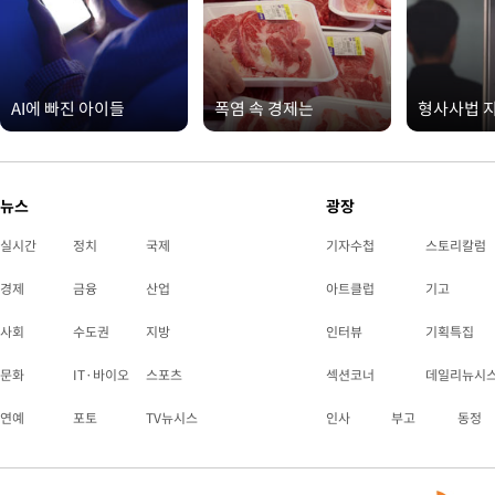
AI에 빠진 아이들
폭염 속 경제는
형사사법 
뉴스
광장
실시간
정치
국제
기자수첩
스토리칼럼
경제
금융
산업
아트클럽
기고
사회
수도권
지방
인터뷰
기획특집
문화
IT·바이오
스포츠
섹션코너
데일리뉴시
연예
포토
TV뉴시스
인사
부고
동정