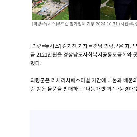
3시간 전 >
美 국방부, 켄달 전 공군장관 보안허가 취소…“에어포스원 기밀정보
론 누출”
3시간 전 >
‘축구의 신’ 아르헨티나 축구 선수 메시의 부친 지병 별세
[의령=뉴시스]푸드존 참가업체 기부.2024.10.31.(사진=의
3시간 전 >
“美 이란전 무기 소진…북한과 분쟁시 주한 미군 취약해질 수 있어”
[의령=뉴시스] 김기진 기자 = 경남 의령군은 최근
금 2121만원을 경상남도사회복지공동모금회와 굿
혔다.
의령군은 리치리치페스티벌 기간에 나눔과 베풂의 '
증 받은 물품을 판매하는 '나눔마켓'과 '나눔경매'