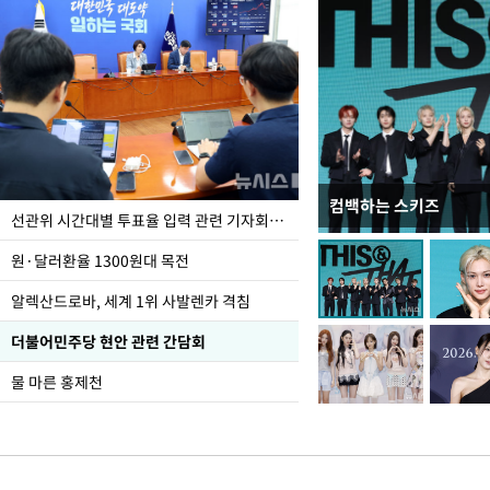
컴백하는 스키즈
주유소 기름값 12주째 
선관위 시간대별 투표율 입력 관련 기자회견하는 주진우 의원
원·달러환율 1300원대 목전
알렉산드로바, 세계 1위 사발렌카 격침
더불어민주당 현안 관련 간담회
물 마른 홍제천