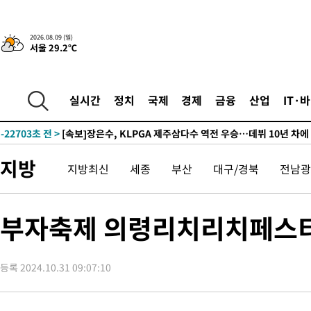
2026.08.09 (일)
서울 29.2℃
3시간 전 >
“美 이란전 무기 소진…북한과 분쟁시 주한 미군 취약해질 수 있어”
-32346초 전 >
[속보]與 당대표 경선, 대구 권리당원 투표 정청래 47.82%·
46.35%
-32143초 전 >
[속보]與 당대표 경선, 강원 권리당원 투표 김민석 승리…50.3
실시간
정치
국제
경제
금융
산업
IT·
득표
-30061초 전 >
"일본축구협회, 대한축구협회 성 접대 의혹 심판 조사"
-22703초 전 >
[속보]장은수, KLPGA 제주삼다수 역전 우승…데뷔 10년 차에
정상
-18068초 전 >
"얼마나 더웠으면"…안동 물길공원서 헤엄친 구렁이 '소동'
지방
지방최신
세종
부산
대구/경북
전남광
-17995초 전 >
손흥민, 68분 뛰고 2경기 침묵…LAFC, 톨루카에 1-0 승리(종합
-17267초 전 >
'2경기 연속 침묵' 손흥민, 톨루카전 68분만 뛰고 슈팅 0개
-16019초 전 >
이강인, 오늘 서울서 AT마드리드 입단식…'전례 없는 특급대우
부자축제 의령리치리치페스티벌
-2901초 전 >
'여긴 20도, 저긴 50도'…열화상 카메라로 본 폭염 저감시설 '온
차'
-2372초 전 >
콜롬비아 신임 우파 대통령 취임 하루만에 차량폭탄 폭발 사건
등록 2024.10.31 09:07:10
1시간 전 >
튀르키예 외무장관, "메카 3국 방위협정은 이란이 목표 아냐 " 밝혀
1시간 전 >
이군이 불법 군시설 건설한 레바논 남부에서 레바논군 3명 폭발로 
2시간 전 >
[속보]美중부 사령관, 이스라엘 긴급방문 다중화된 전선 상황 논의