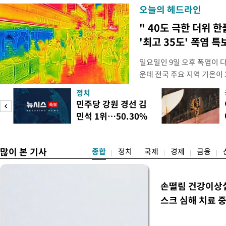
오늘의 헤드라인
" 40도 극한 더위 한
'최고 35도' 폭염 특
일요일인 9일 오후 폭염이 
운데 전국 주요 지역 기온이 
더위가 꺾인 분위기다. 기상
정치
도(오산, 안성, 용인남부, 여
피
민주당 강원 경선 김
화순, 보성, 광양, 강진, 영
민석 1위…50.30%
면 제외), 곡성북부, 곡성남
득표
많이 본 기사
종합
정치
국제
경제
금융
손떨림 건강이상
스크 심해 치료 중