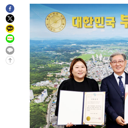
3시간 전 >
美 국방부, 켄달 전 공군장관 보안허가 취소…“에어포스원 기밀정보
론 누출”
3시간 전 >
‘축구의 신’ 아르헨티나 축구 선수 메시의 부친 지병 별세
3시간 전 >
“美 이란전 무기 소진…북한과 분쟁시 주한 미군 취약해질 수 있어”
-32346초 전 >
[속보]與 당대표 경선, 대구 권리당원 투표 정청래 47.82%·
46.35%
-32143초 전 >
[속보]與 당대표 경선, 강원 권리당원 투표 김민석 승리…50.3
득표
-30061초 전 >
"일본축구협회, 대한축구협회 성 접대 의혹 심판 조사"
-22703초 전 >
[속보]장은수, KLPGA 제주삼다수 역전 우승…데뷔 10년 차에
정상
-18068초 전 >
"얼마나 더웠으면"…안동 물길공원서 헤엄친 구렁이 '소동'
-17995초 전 >
손흥민, 68분 뛰고 2경기 침묵…LAFC, 톨루카에 1-0 승리(종합
-17267초 전 >
'2경기 연속 침묵' 손흥민, 톨루카전 68분만 뛰고 슈팅 0개
-16019초 전 >
이강인, 오늘 서울서 AT마드리드 입단식…'전례 없는 특급대우
-2901초 전 >
'여긴 20도, 저긴 50도'…열화상 카메라로 본 폭염 저감시설 '온
차'
-2372초 전 >
콜롬비아 신임 우파 대통령 취임 하루만에 차량폭탄 폭발 사건
1시간 전 >
튀르키예 외무장관, "메카 3국 방위협정은 이란이 목표 아냐 " 밝혀
1시간 전 >
이군이 불법 군시설 건설한 레바논 남부에서 레바논군 3명 폭발로 
2시간 전 >
[속보]美중부 사령관, 이스라엘 긴급방문 다중화된 전선 상황 논의