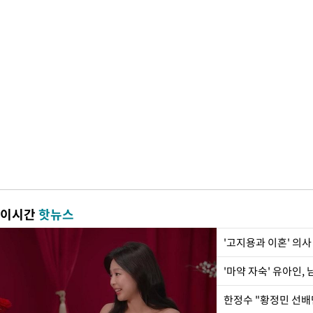
이시간
핫뉴스
'고지용과 이혼' 의사
'마약 자숙' 유아인,