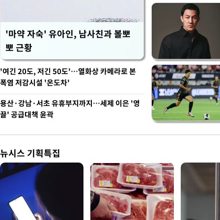
'마약 자숙' 유아인, 남사친과 볼뽀
뽀 근황
'여긴 20도, 저긴 50도'…열화상 카메라로 본
폭염 저감시설 '온도차'
용산·강남·서초 유휴부지까지…세제 이은 '영
끌' 공급대책 윤곽
뉴시스 기획특집