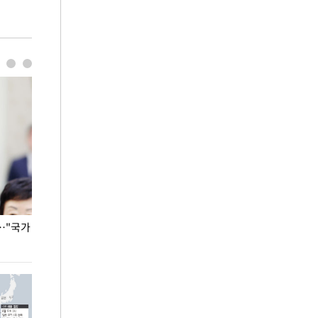
…"국가
홈플러스, 67개 점포 가오픈… 13일 정식 개장
오세훈 서울시장,
환경 점검