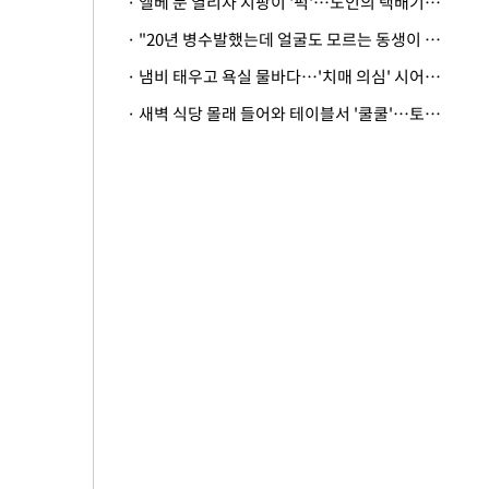
· 엘베 문 열리자 지팡이 '퍽'…노인의 택배기사 폭행 이유
· "20년 병수발했는데 얼굴도 모르는 동생이 유산 절반을"…배다른 형제 상속권 있을까
· 냄비 태우고 욕실 물바다…'치매 의심' 시어머니 검사 권유했다가 '날벼락'
· 새벽 식당 몰래 들어와 테이블서 '쿨쿨'…토사물 남기고 사라진 남성