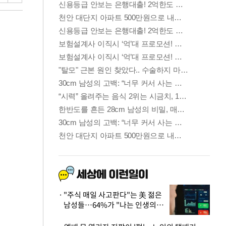
"주식 매일 사고판다"는 美 젊은
남성들…64%가 "나는 인생의
패배자“