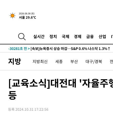
2026.08.08 (토)
서울 29.6℃
실시간
정치
국제
경제
금융
산업
-30281초 전 >
[속보]뉴욕증시 상승 마감…S&P 0.6% 나스닥 1.3%↑
지방
지방최신
세종
부산
대구/경북
[교육소식]대전대 '자율주
등
등록 2024.10.31 17:22:56