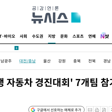
IT·바이오
사회
수도권
지방
문화
스포츠
연예
전남광주
대전/충남
울산
강원
충북
전북
경남
행 자동차 경진대회' 7개팀 참
구글에서 선호하는 매체로 추가