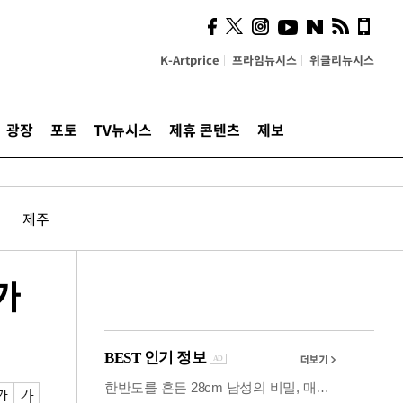
시, 스마트폰 액세서리에
NFC 더했다
K-Artprice
프라임뉴시스
위클리뉴시스
광장
포토
TV뉴시스
제휴 콘텐츠
제보
제주
가