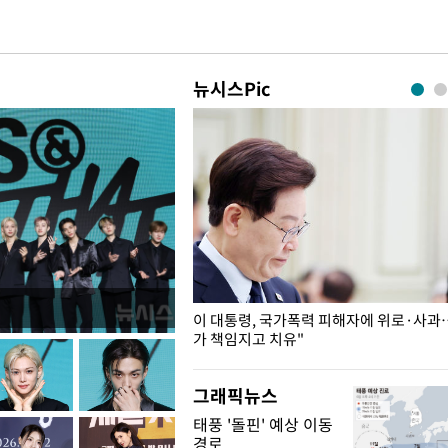
뉴시스Pic
개구리밥
이 대통령, 국가폭력 피해자에 위로·사과
가 책임지고 치유"
그래픽뉴스
태풍 '돌핀' 예상 이동
경로