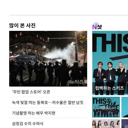
많이 본 사진
컴백하는 스키즈
지석천 뒤덮은 
'무민 팝업 스토어' 오픈
녹색 빛깔 띄는 동복호…저수율은 절반 남짓
기념촬영 하는 배우 박지현
삼정검 수치 수여식