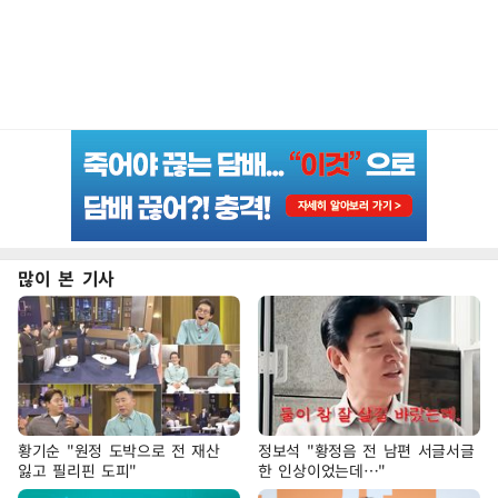
많이 본 기사
황기순 "원정 도박으로 전 재산
정보석 "황정음 전 남편 서글서글
잃고 필리핀 도피"
한 인상이었는데…"