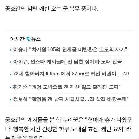
공효진의 남편 케빈 오는 군 복무 중이다.
이시간
핫
뉴스
이승기 "차가원 105억 전세금 미반환은 고도의 사기"
아이유, 인스타 게시글에 전 남친 장기하 노래 선곡
황기순 "원정 도박으로 전 재산 잃고 필리핀 도피"
정보석 "황정음 전 남편 서글서글…잘 살길 바랐는데"
공효진의 게시물을 본 한 누리꾼은 "형아가 휴가 나왔구
나. 행복한 시간 건강한 하루 보내길 효진, 케빈 요지"라
는 댓글을 달았다.