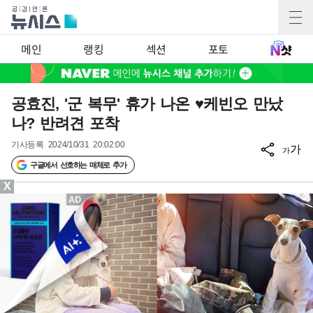
메인
랭킹
섹션
포토
공효진, '군 복무' 휴가 나온 ♥케빈오 만났
나? 반려견 포착
기사등록
2024/10/31 20:02:00
가
가
구글에서 선호하는 매체로 추가
X