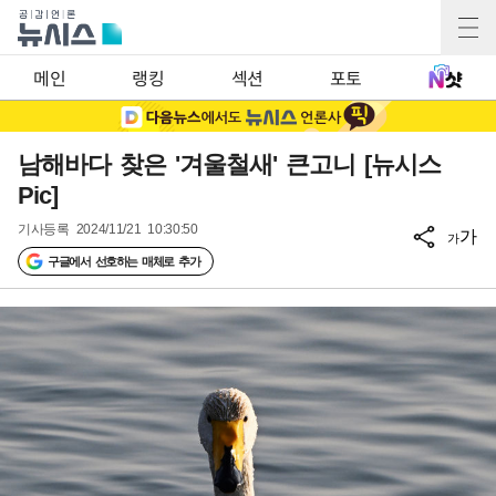
메인
랭킹
섹션
포토
남해바다 찾은 '겨울철새' 큰고니 [뉴시스
Pic]
기사등록
2024/11/21 10:30:50
가
가
구글에서 선호하는 매체로 추가