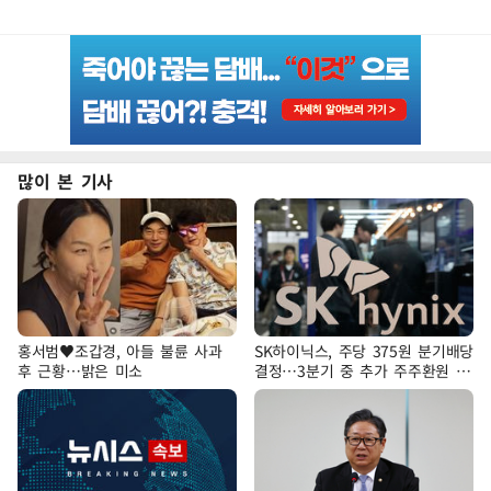
많이 본 기사
홍서범♥조갑경, 아들 불륜 사과
SK하이닉스, 주당 375원 분기배당
후 근황…밝은 미소
결정…3분기 중 추가 주주환원 발
표