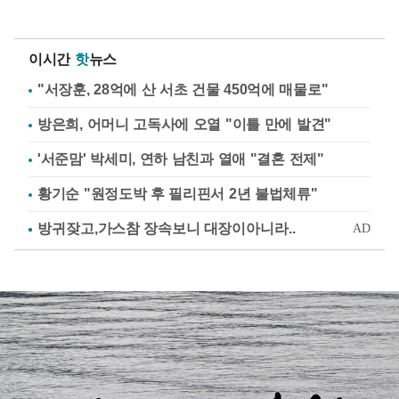
이시간
핫
뉴스
"서장훈, 28억에 산 서초 건물 450억에 매물로"
방은희, 어머니 고독사에 오열 "이틀 만에 발견"
'서준맘' 박세미, 연하 남친과 열애 "결혼 전제"
황기순 "원정도박 후 필리핀서 2년 불법체류"