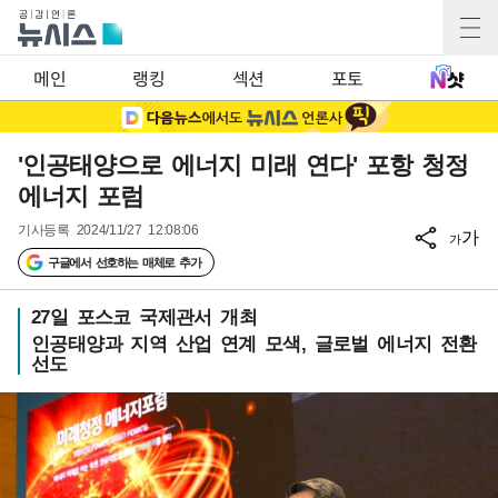
메인
랭킹
섹션
포토
'인공태양으로 에너지 미래 연다' 포항 청정
에너지 포럼
기사등록
2024/11/27 12:08:06
가
가
구글에서 선호하는 매체로 추가
27일 포스코 국제관서 개최
인공태양과 지역 산업 연계 모색, 글로벌 에너지 전환
선도