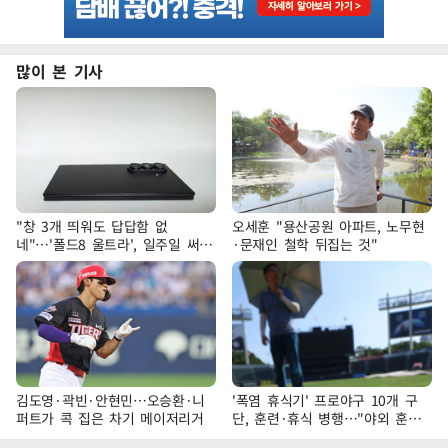
많이 본 기사
"창 3개 띄워도 답답함 없
오세훈 "용산공원 아파트, 노무현
네"…'폴드8 울트라', 일주일 써보
·문재인 철학 뒤집는 것"
니
김도영·곽빈·안현민…오승환·니
'폭염 휴식기' 프로야구 10개 구
퍼트가 콕 집은 차기 메이저리거
단, 훈련·휴식 병행…"야외 훈련
해도 안전 최우선"