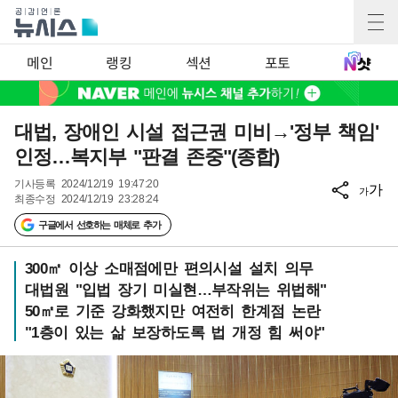
메인
랭킹
섹션
포토
대법, 장애인 시설 접근권 미비→'정부 책임'
인정…복지부 "판결 존중"(종합)
기사등록
2024/12/19 19:47:20
가
가
최종수정
2024/12/19 23:28:24
구글에서 선호하는 매체로 추가
300㎡ 이상 소매점에만 편의시설 설치 의무
대법원 "입법 장기 미실현…부작위는 위법해"
50㎡로 기준 강화했지만 여전히 한계점 논란
"1층이 있는 삶 보장하도록 법 개정 힘 써야"