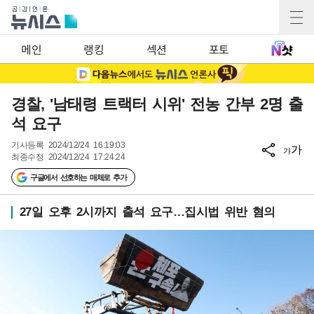
메인
랭킹
섹션
포토
경찰, '남태령 트랙터 시위' 전농 간부 2명 출
석 요구
기사등록
2024/12/24 16:19:03
가
가
최종수정
2024/12/24 17:24:24
구글에서 선호하는 매체로 추가
27일 오후 2시까지 출석 요구…집시법 위반 혐의