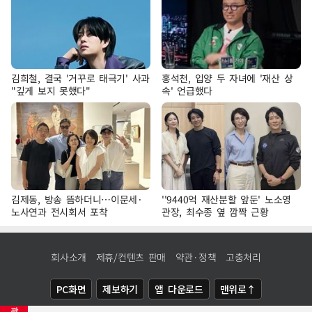
김희철, 결국 '거꾸로 태극기' 사과
홍석천, 입양 두 자녀에 '재산 상
"깊게 보지 못했다"
속' 언급했다
김제동, 방송 뜸하더니…이문세·
''9440억 재산분할 앞둔' 노소영
노사연과 전시회서 포착
관장, 최수종 옆 깜짝 근황
회사소개
제휴/컨텐츠 판매
약관·정책
고충처리
PC화면
제보하기
앱 다운로드
맨위로↑
광