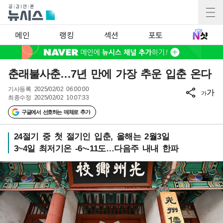
메인
랭킹
섹션
포토
춘래불사춘…7년 만에 가장 추운 입춘 온다
기사등록
2025/02/02 06:00:00
가
가
최종수정
2025/02/02 10:07:33
구글에서 선호하는 매체로 추가
24절기 중 첫 절기인 입춘, 올해는 2월3일
3~4일 최저기온 -6~-11도…다음주 내내 한파