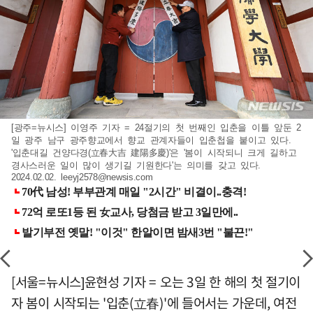
[광주=뉴시스] 이영주 기자 = 24절기의 첫 번째인 입춘을 이틀 앞둔 2
일 광주 남구 광주향교에서 향교 관계자들이 입춘첩을 붙이고 있다.
'입춘대길 건양다경(立春大吉 建陽多慶)'은 '봄이 시작되니 크게 길하고
경사스러운 일이 많이 생기길 기원한다'는 의미를 갖고 있다.
2024.02.02.
leeyj2578@newsis.com
[서울=뉴시스]윤현성 기자 = 오는 3일 한 해의 첫 절기이
자 봄이 시작되는 '입춘(立春)'에 들어서는 가운데, 여전