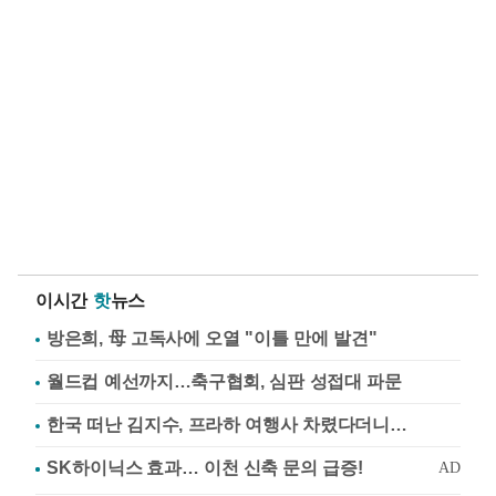
이시간
핫
뉴스
방은희, 母 고독사에 오열 "이틀 만에 발견"
월드컵 예선까지…축구협회, 심판 성접대 파문
한국 떠난 김지수, 프라하 여행사 차렸다더니…