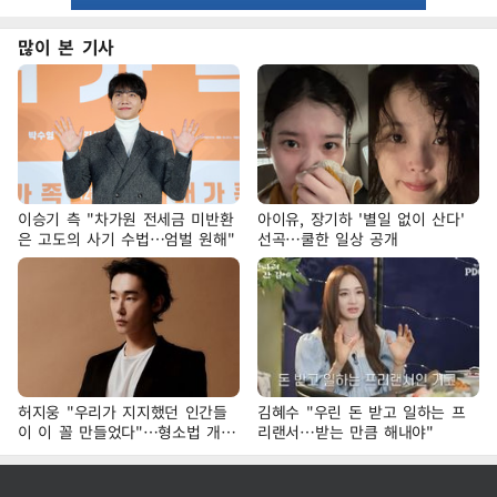
많이 본 기사
이승기 측 "차가원 전세금 미반환
아이유, 장기하 '별일 없이 산다'
은 고도의 사기 수법…엄벌 원해"
선곡…쿨한 일상 공개
허지웅 "우리가 지지했던 인간들
김혜수 "우린 돈 받고 일하는 프
이 이 꼴 만들었다"…형소법 개정
리랜서…받는 만큼 해내야"
에 격한 반응