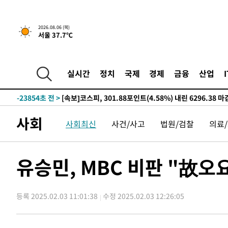
-28938초 전 >
[속보]7~9일 프로야구 3연전도 폭염 취소…11일 재개
-28600초 전 >
"韓 외환시장 개입 관측 배경엔 美의 대한국 무역적자 있
2026.08.06 (목)
서울 37.7℃
-28427초 전 >
'월드컵 탈락 후폭풍' 축구협회…초유의 압수수색에 '충격
-28267초 전 >
서울 낮 37.9도, 올여름 최고치 경신…영등포 순간 '40도
-27829초 전 >
[속보]종합특검, 대검 추가 압수수색…내란 중요임무종사
실시간
정치
국제
경제
금융
산업
-23924초 전 >
[속보]코스닥, 800p 회복…0.26% 오른 801.67 마감
-23854초 전 >
[속보]코스피, 301.88포인트(4.58%) 내린 6296.38 마
-23719초 전 >
[속보]원·달러 환율, 0.7원 내린 1423.8원 마감
사회
사회최신
사건/사고
법원/검찰
의료
-21318초 전 >
"여기 떨어졌다"…다누리, 스페이스X 로켓 달 충돌 흔적
-18363초 전 >
손흥민, 5경기 연속골 실패…LAFC는 승부차기 끝 과달
-10964초 전 >
내일까지 39도 '펄펄'…기상청 "태풍 지나며 폭염 잠시 
유승민, MBC 비판 "故오
-10601초 전 >
트럼프, 한국계 진보 주지사 후보 맹공…"공산주의가 최대
-10579초 전 >
"美간섭에 합의 지연"…트럼프, '이란 호르무즈 통제권'
등록 2025.02.03 11:01:38
수정 2025.02.03 12:26:05
-7099초 전 >
[속보]산업장관 "李정부, 원전 반대 안해…안정 전력 위해
-5796초 전 >
[속보]경찰, '홍명보 선임 논란' 대한축구협회·축구회관 
-32019초 전 >
[속보]합참 "北 발사체는 단거리탄도미사일…감시·경계