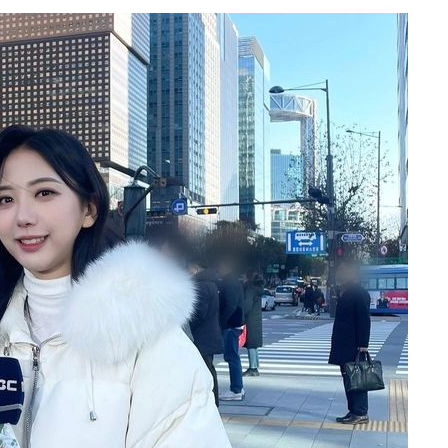
어"
·당황'
'
 혐의
감
 포착
라하라 격파
꺾인다"
 위협"