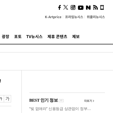
의견, 국토부·LH에 충실히
전달할 것"
K-Artprice
프라임뉴시스
위클리뉴시스
광장
포토
TV뉴시스
제휴 콘텐츠
제보
"