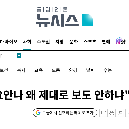
어"
·당황'
'
 혐의
IT·바이오
사회
수도권
지방
문화
스포츠
연예
감
/보건
복지
교육
노동
환경
날씨
수능
 포착
라하라 격파
꺾인다"
요안나 왜 제대로 보도 안하냐
 위협"
 수용할까
 불가피"
구글에서 선호하는 매체로 추가
등 압수수색
태세 강