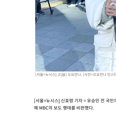
-10599초 전 >
"美간섭에 합의 지연"…트럼프, '이란 호르무즈 통제권'
-7119초 전 >
[속보]산업장관 "李정부, 원전 반대 안해…안정 전력 위해
-5816초 전 >
[속보]경찰, '홍명보 선임 논란' 대한축구협회·축구회관 
[서울=뉴시스] 고(故) 오요안나. (사진=오요안나 인스타그
[서울=뉴시스] 신효령 기자 = 유승민 전 국
해 MBC의 보도 행태를 비판했다.