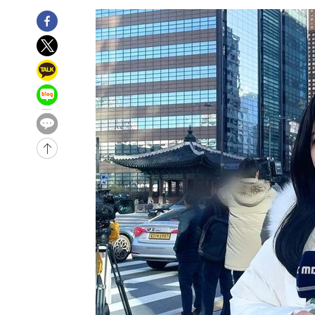
화"
-31767초 전 >
日방위성, 北이 동해로 쏜 발사체는 탄도미사일 가능성
-30197초 전 >
[속보] SKT, 에이닷 서비스 장애 발생…"원인 파악 중"
-29603초 전 >
[속보]합참 "북, 동해상으로 미상 발사체 발사"
-28999초 전 >
'낮 최고 39도' 불볕더위…한밤 열대야도 계속[내일날씨]
-28958초 전 >
[속보]7~9일 프로야구 3연전도 폭염 취소…11일 재개
-28620초 전 >
"韓 외환시장 개입 관측 배경엔 美의 대한국 무역적자 있
-28447초 전 >
'월드컵 탈락 후폭풍' 축구협회…초유의 압수수색에 '충격
-28287초 전 >
서울 낮 37.9도, 올여름 최고치 경신…영등포 순간 '40도
-27849초 전 >
[속보]종합특검, 대검 추가 압수수색…내란 중요임무종사
-23944초 전 >
[속보]코스닥, 800p 회복…0.26% 오른 801.67 마감
-23874초 전 >
[속보]코스피, 301.88포인트(4.58%) 내린 6296.38 마
-23739초 전 >
[속보]원·달러 환율, 0.7원 내린 1423.8원 마감
-21338초 전 >
"여기 떨어졌다"…다누리, 스페이스X 로켓 달 충돌 흔적
-18383초 전 >
손흥민, 5경기 연속골 실패…LAFC는 승부차기 끝 과달
-10984초 전 >
내일까지 39도 '펄펄'…기상청 "태풍 지나며 폭염 잠시 
-10621초 전 >
트럼프, 한국계 진보 주지사 후보 맹공…"공산주의가 최대