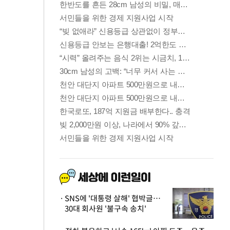
SNS에 '대통령 살해' 협박글…
30대 회사원 '불구속 송치'