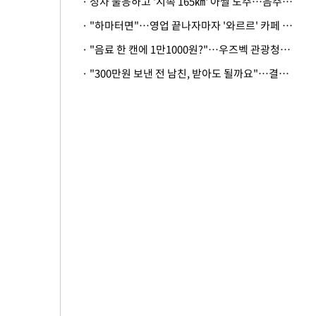
· 정차 불응하고 '시속 165㎞' 아찔 도주…음주운전자 체포
· "하마터면"…영업 끝나자마자 '와르르' 카페 테라스 덮친 대리석 외벽
· "음료 한 캔에 1만1000원?"…우즈벡 관광청까지 나섰다, 유튜버 폭로 후폭풍
· "300만원 보낸 전 남친, 받아도 될까요"…결혼 앞둔 예비신부의 뜻밖 고충