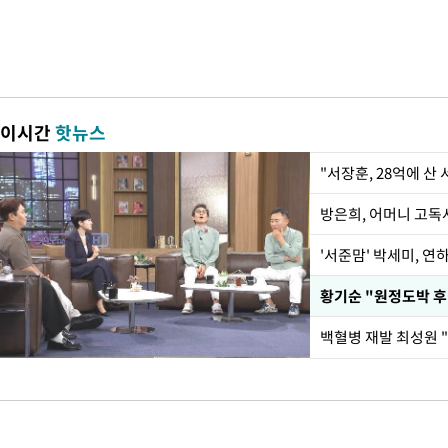
이시간
핫뉴스
"서장훈, 28억에 산
방은희, 어머니 고독사
'서준맘' 박세미, 연
황기순 "원정도박 후
백혈병 재발 최성원 