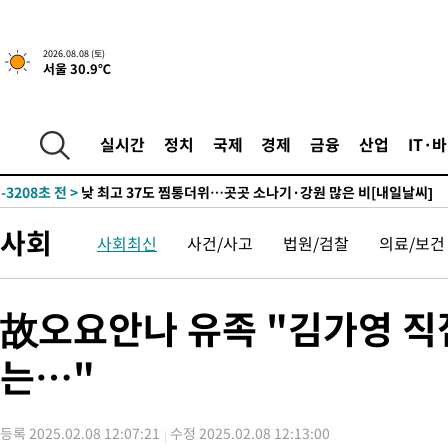
↓
-14657초 전 >
[속보]이 대통령 "부동산 공급 기존 사고방식 매달리지 말고 
실천"
-13742초 전 >
이란, "오만과 '중앙 단일 루트' 합의…북쪽 인바운드·남쪽 아
2026.08.08 (토)
서울 30.9℃
운드는 임시"
-5310초 전 >
"낮 기온 소폭 하락"…수도권 폭염중대경보, 폭염경보로 하향
-5274초 전 >
[속보]이 대통령, '호우피해' 안동·의성 관할 4개 면 특별재난지
포
-5237초 전 >
[단독]중수청 지원 검사들, 정원 초과 시 낮은 계급 임용…희망지
실시간
정치
국제
경제
금융
산업
IT·
갈 수도
-3208초 전 >
낮 최고 37도 찜통더위…곳곳 소나기·강원 많은 비[내일날씨]
-1514초 전 >
SK하이닉스, 용인·청주 팹에 54조 투자…"AI 메모리 수요 선제
응"
27분 전 >
여자배구 이재영·이다영 자매, 아제르바이잔 투란VC 입단
사회
사회최신
사건/사고
법원/검찰
의료/보건
39분 전 >
외국인 심판 성 접대 7경기 들여다보니…한국 축구 '5승 2무'
44분 전 >
[속보]코스닥, 2.86포인트(0.36%) 내린 798.81마감
44분 전 >
[속보]코스피, 6200선 약보합…0.60% 내린 6258.77에 마쳐
故오요안나 유족 "김가영 직접
45분 전 >
[속보]원·달러 환율, 7.7원 내린 1416.1원 마감
는…"
47분 전 >
[속보] 노원서 40.1도 관측…서울, 2018년 이후 첫 40도
1시간 전 >
[속보]종합특검, '계엄 수용공간 확보' 신용해 前교정본부장 기소
1시간 전 >
외신들도 주목한 韓축구 파문…"국민적 공분에 수사 재개"
등록 2025.02.08 12:07:21
수정 2025.02.08 12:13:00
1시간 전 >
11시간 압수수색에 성접대 파문까지…'쑥대밭' 된 축구협회