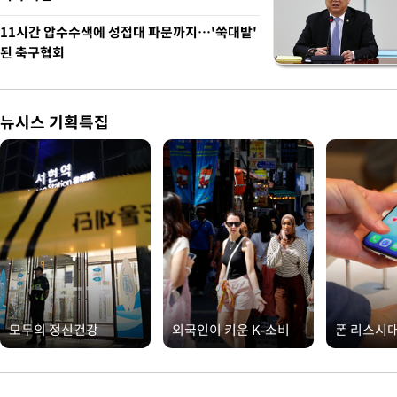
11시간 압수수색에 성접대 파문까지…'쑥대밭'
된 축구협회
뉴시스 기획특집
모두의 정신건강
외국인이 키운 K-소비
폰 리스시