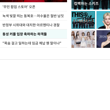
컴백하는 스키즈
지석천 뒤덮은 개구리
'무민 팝업 스토어' 오픈
녹색 빛깔 띄는 동복호…저수율은 절반 남짓
반정부 시위대와 대치한 아르헨티나 경찰
동성 커플 입장 축하하는 하객들
"목숨 걸고 일하는데 임금 체납 웬 말이냐"