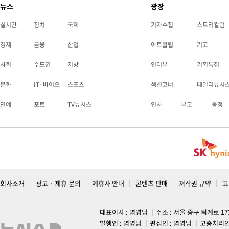
뉴스
광장
실시간
정치
국제
기자수첩
스토리칼럼
경제
금융
산업
아트클럽
기고
사회
수도권
지방
인터뷰
기획특집
문화
IT·바이오
스포츠
섹션코너
데일리뉴시
연예
포토
TV뉴시스
인사
부고
동정
회사소개
광고 · 제휴 문의
제휴사 안내
콘텐츠 판매
저작권 규약
고
대표이사 : 염영남
주소 : 서울 중구 퇴계로 1
발행인 : 염영남
편집인 : 염영남
고충처리인