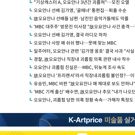
"기상캐스터 A, 오요안나 3년간 괴롭혀"…모친 오열
오요안나 선배 김가영, '골때녀' 통편집…퇴출 수순
故오요안나 선배들 남편·남친인 음악가들에도 악플
'MBC 대주주' 방문진 이사장 "故오요안나 사건 충격
오요안나 선배 김가영, 결국 라디오 하차
오요안나 사망 왜 쉬쉬 했나…뭇매 맞는 MBC
일주어터, 오요안나 관련 '김가영 옹호' 결국 사과 "사실
경찰, 故오요안나 직장내 괴롭힘 의혹 관련 내사 착수
오요안나 괴롭힘 진실은…MBC, 뒤늦게 조사 속도
故오요안나 '프리랜서'라서 직장내괴롭힘 불인정?…이
유승민, MBC 비판 "故오요안나 왜 제대로 보도 안하냐
'MBC 기캐 출신' 배수연, 故오요안나 추모 "내가 나오
오요안나, 괴롭힘 당한 의혹 정황 속속…가해자 특정도 