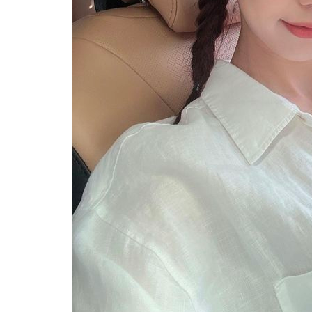
46분 전 >
[속보] 노원서 40.1도 관측…서울, 2018년 이후 첫 40도
1시간 전 >
[속보]종합특검, '계엄 수용공간 확보' 신용해 前교정본부장 기소
1시간 전 >
외신들도 주목한 韓축구 파문…"국민적 공분에 수사 재개"
1시간 전 >
11시간 압수수색에 성접대 파문까지…'쑥대밭' 된 축구협회
2시간 전 >
[속보]규제합리화위원회 부위원장에 김태유 서울대 공대 교수…이
후임