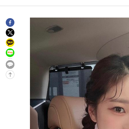
2시간 전 >
[속보]규제합리화위원회 부위원장에 김태유 서울대 공대 교수…이
후임
-22227초 전 >
이강인, 폭염 속 AT마드리드 첫 훈련…80명 식사 대접까지(종
-19366초 전 >
미 사업체 일자리, 7월에 2.3만개 순감하고 그 전 2개월 10.3
하향수정 (2보)
-18814초 전 >
[속보] 미 사업체, 일자리 7월에 2.3만 개 줄어…실업률은 4.1
↓
-14677초 전 >
[속보]이 대통령 "부동산 공급 기존 사고방식 매달리지 말고 
실천"
-13762초 전 >
이란, "오만과 '중앙 단일 루트' 합의…북쪽 인바운드·남쪽 아
운드는 임시"
-5330초 전 >
"낮 기온 소폭 하락"…수도권 폭염중대경보, 폭염경보로 하향
-5294초 전 >
[속보]이 대통령, '호우피해' 안동·의성 관할 4개 면 특별재난지
포
-5257초 전 >
[단독]중수청 지원 검사들, 정원 초과 시 낮은 계급 임용…희망지
갈 수도
-3228초 전 >
낮 최고 37도 찜통더위…곳곳 소나기·강원 많은 비[내일날씨]
-1534초 전 >
SK하이닉스, 용인·청주 팹에 54조 투자…"AI 메모리 수요 선제
응"
26분 전 >
여자배구 이재영·이다영 자매, 아제르바이잔 투란VC 입단
39분 전 >
외국인 심판 성 접대 7경기 들여다보니…한국 축구 '5승 2무'
43분 전 >
[속보]코스닥, 2.86포인트(0.36%) 내린 798.81마감
44분 전 >
[속보]코스피, 6200선 약보합…0.60% 내린 6258.77에 마쳐
44분 전 >
[속보]원·달러 환율, 7.7원 내린 1416.1원 마감