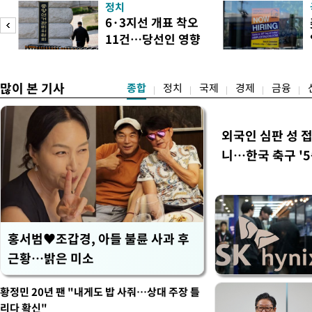
정치
들과의 상황 점검 회의에서 I
6·3지선 개표 착오
지법안을 둘러싼 투자자들의 
11건…당선인 영향
았다. 이 자리에서 이 대통령
도
없어
많이 본 기사
종합
정치
국제
경제
금융
외국인 심판 성 
니…한국 축구 '5
홍서범♥조갑경, 아들 불륜 사과 후
근황…밝은 미소
황정민 20년 팬 "내게도 밥 사줘…상대 주장 틀
리다 확신"