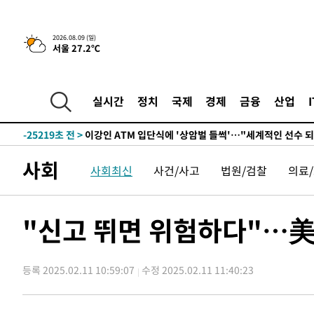
2026.08.09 (일)
3시간 전 >
콜롬비아 신임 우파 대통령 취임 하루만에 차량폭탄 폭발 사건
서울 27.2℃
-31057초 전 >
'AT마드리드 7번' 이강인, 맨시티 상대로 비공식 데뷔전
-30559초 전 >
[속보]'AT마드리드 7번' 이강인, 맨시티 상대로 비공식 
실시간
정치
국제
경제
금융
산업
-28623초 전 >
네타냐후, 트럼프의 가자 평화 2차 15개조 평화안 '거부'
-25219초 전 >
이강인 ATM 입단식에 '상암벌 들썩'…"세계적인 선수 
-24215초 전 >
태풍 돌핀, 중 저장성 타이저우시 해안에 상륙 (1보)
-21561초 전 >
AT마드리드 데뷔 앞둔 이강인, 맨시티전 선발 대신 '벤치 
사회
사회최신
사건/사고
법원/검찰
의료
-20191초 전 >
[속보]與 강원·TK 당원투표 합산 김민석 48.54%로 
44.40%
-19525초 전 >
與 강원·TK 당원투표 합산 김민석 46.01%로 승리…정
"신고 뛰면 위험하다"…美 
44.53%
-19365초 전 >
[속보]與전대 권리당원투표…강원·경북 김민석, 대구 정
-19172초 전 >
[속보]與 당대표 경선, 경북 권리당원 투표 김민석 47.3
45.71%
-19074초 전 >
[속보]與 당대표 경선, 대구 권리당원 투표 정청래 47.8
등록 2025.02.11 10:59:07
수정 2025.02.11 11:40:23
46.35%
-18871초 전 >
[속보]與 당대표 경선, 강원 권리당원 투표 김민석 승리…5
득표
-16789초 전 >
"일본축구협회, 대한축구협회 성 접대 의혹 심판 조사"