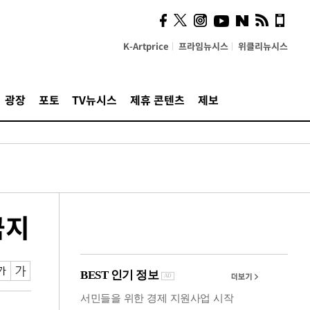
사이 해답 찾았죠"…알을
깨고 나온 '초자아'
K-Artprice
프라임뉴시스
위클리뉴시스
광장
포토
TV뉴시스
제휴 콘텐츠
제보
금지