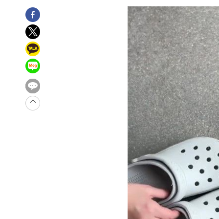
-9431초 전 >
[속보]장은수, KLPGA 제주삼다수 역전 우승…데뷔 10년 
상
-4796초 전 >
"얼마나 더웠으면"…안동 물길공원서 헤엄친 구렁이 '소동
-4723초 전 >
손흥민, 68분 뛰고 2경기 침묵…LAFC, 톨루카에 1-0 승리
-3995초 전 >
'2경기 연속 침묵' 손흥민, 톨루카전 68분만 뛰고 슈팅 0개
-2747초 전 >
이강인, 오늘 서울서 AT마드리드 입단식…'전례 없는 특급
2시간 전 >
'여긴 20도, 저긴 50도'…열화상 카메라로 본 폭염 저감시설 
3시간 전 >
콜롬비아 신임 우파 대통령 취임 하루만에 차량폭탄 폭발 사건
-31057초 전 >
'AT마드리드 7번' 이강인, 맨시티 상대로 비공식 데뷔전
-30559초 전 >
[속보]'AT마드리드 7번' 이강인, 맨시티 상대로 비공식 
-28623초 전 >
네타냐후, 트럼프의 가자 평화 2차 15개조 평화안 '거부'
-25219초 전 >
이강인 ATM 입단식에 '상암벌 들썩'…"세계적인 선수 
-24215초 전 >
태풍 돌핀, 중 저장성 타이저우시 해안에 상륙 (1보)
-21561초 전 >
AT마드리드 데뷔 앞둔 이강인, 맨시티전 선발 대신 '벤치 
-20191초 전 >
[속보]與 강원·TK 당원투표 합산 김민석 48.54%로 
44.40%
-19525초 전 >
與 강원·TK 당원투표 합산 김민석 46.01%로 승리…정
44.53%
-19365초 전 >
[속보]與전대 권리당원투표…강원·경북 김민석, 대구 정