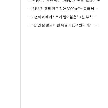
· "관광객이 뿌린 먹이 따라왔나"…日 '토끼섬' 멧돼지, 토끼까지 사냥
· "24년 전 펜팔 친구 찾아 3000㎞"…중국 남성 사연에 '뭉클'
· 30년째 에베레스트에 얼어붙은 '그린 부츠'…드디어 가족 품으로
· "'꽝'인 줄 알고 버린 복권이 16억원짜리?"…극적으로 되찾은 사연