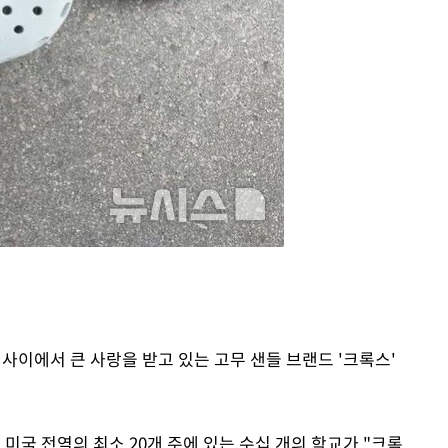
7%·정청래
2%·김민석
0.30%
차에 첫 정
'
(종합)
대우'
'온도차'
 사이에서 큰 사랑을 받고 있는 고무 샌들 브랜드 '크록스'
.
 미국 전역의 최소 20개 주에 있는 수십 개의 학교가 "크록