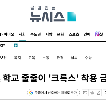
데뷔전
IT·바이오
사회
수도권
지방
문화
스포츠
연예
되길"
시작'
/보건
복지
교육
노동
환경
날씨
수능
승리…정청래
청래
학교 줄줄이 '크록스' 착용 
청래 승리
7%·정청래
2%·김민석
구글에서 선호하는 매체로 추가
0.30%