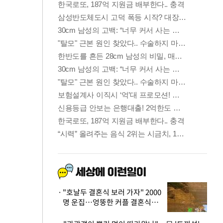
"호날두 결혼식 보러 가자" 2000
명 운집…엉뚱한 커플 결혼식에
'황당'