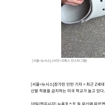
-19172초 전 >
[속보]與 당대표 경선, 경북 권리당원 투표 김민석 47.3
45.71%
-19074초 전 >
[속보]與 당대표 경선, 대구 권리당원 투표 정청래 47.8
46.35%
-18871초 전 >
[속보]與 당대표 경선, 강원 권리당원 투표 김민석 승리…5
득표
-16789초 전 >
"일본축구협회, 대한축구협회 성 접대 의혹 심판 조사"
-9431초 전 >
[속보]장은수, KLPGA 제주삼다수 역전 우승…데뷔 10년 
상
-4796초 전 >
"얼마나 더웠으면"…안동 물길공원서 헤엄친 구렁이 '소동
-4723초 전 >
손흥민, 68분 뛰고 2경기 침묵…LAFC, 톨루카에 1-0 승리
-3995초 전 >
'2경기 연속 침묵' 손흥민, 톨루카전 68분만 뛰고 슈팅 0개
-2747초 전 >
이강인, 오늘 서울서 AT마드리드 입단식…'전례 없는 특급
[서울=뉴시스] (사진=크록스 인스타그램)
2시간 전 >
'여긴 20도, 저긴 50도'…열화상 카메라로 본 폭염 저감시설 
3시간 전 >
콜롬비아 신임 우파 대통령 취임 하루만에 차량폭탄 폭발 사건
[서울=뉴시스]장가린 인턴 기자 = 최근 Z세대
신발 착용을 금지하는 미국 학교가 늘고 있다
10일(현지시각) 뉴욕포스트 등 외신에 따르면