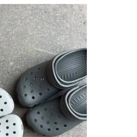
차에 첫 정
'
(종합)
대우'
'온도차'
데뷔전
되길"
시작'
승리…정청래
청래
청래 승리