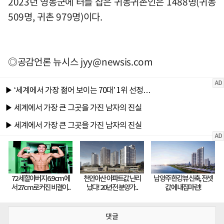
2023년 영동군에 터를 잡은 귀농귀촌인은 1488명(귀농
509명, 귀촌 979명)이다.
◎공감언론 뉴시스
jyy@newsis.com
댓글