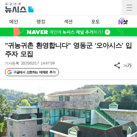
메인
랭킹
섹션
포토
"귀농귀촌 환영합니다" 영동군 '오아시스' 입
주자 모집
기사등록
2025/02/17 14:47:09
가
가
구글에서 선호하는 매체로 추가