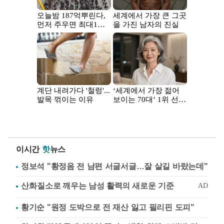
이시간
핫
뉴스
정보석 "황정음 전 남편 서글서글…잘 살길 바랐는데"
황기순 "원정 도박으로 전 재산 잃고 필리핀 도피"