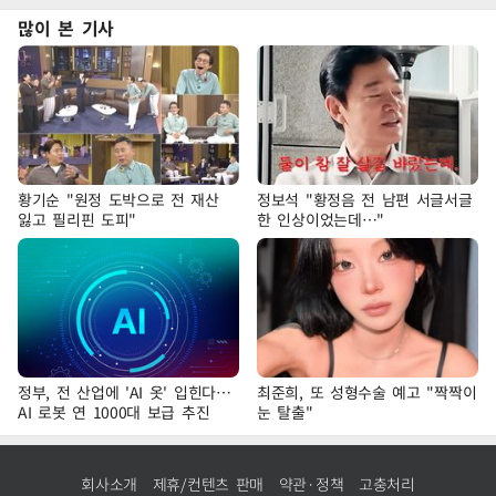
많이 본 기사
황기순 "원정 도박으로 전 재산
정보석 "황정음 전 남편 서글서글
잃고 필리핀 도피"
한 인상이었는데…"
정부, 전 산업에 'AI 옷' 입힌다…
최준희, 또 성형수술 예고 "짝짝이
AI 로봇 연 1000대 보급 추진
눈 탈출"
회사소개
제휴/컨텐츠 판매
약관·정책
고충처리