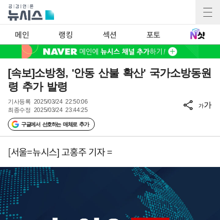
메인
랭킹
섹션
포토
[속보]소방청, '안동 산불 확산' 국가소방동원
령 추가 발령
기사등록
2025/03/24 22:50:06
가
가
최종수정
2025/03/24 23:44:25
구글에서 선호하는 매체로 추가
[서울=뉴시스] 고홍주 기자 =