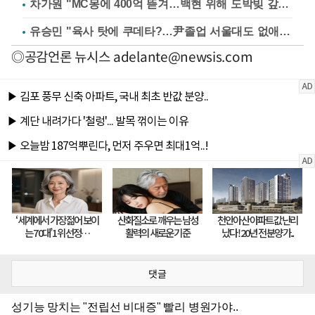
차가원 "MC몽에 400억 뜯겨…백현 위해 도박빚 갚아줘"
유승민 "육사 탓에 쿠데타?…尹졸업 서울대도 없애나"
◎공감언론 뉴시스
adelante@newsis.com
댓글