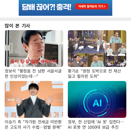
많이 본 기사
정보석 "황정음 전 남편 서글서글
황기순 "원정 도박으로 전 재산
한 인상이었는데…"
잃고 필리핀 도피"
이승기 측 "차가원 전세금 미반환
정부, 전 산업에 'AI 옷' 입힌다…
은 고도의 사기 수법…엄벌 원해"
AI 로봇 연 1000대 보급 추진