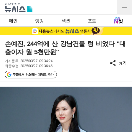
메인
랭킹
섹션
포토
손예진, 244억에 산 강남건물 텅 비었다 "대
출이자 월 5천만원"
기사등록
2025/03/27 09:34:24
가
가
최종수정
2025/03/27 09:36:46
구글에서 선호하는 매체로 추가